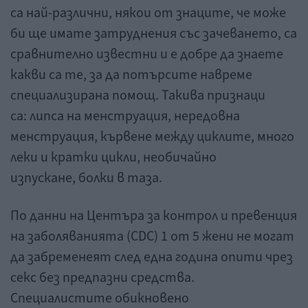
са най-различни, някои от знаците, че може
би ще имате затруднения със зачеването, са
сравнително известни и е добре да знаете
какви са те, за да потърсите навреме
специализирана помощ. Такива признаци
са: липса на менструация, нередовна
менструация, кървене между циклите, много
леки и кратки цикли, необичайно
изпускане, болки в таза.
По данни на Центъра за контрол и превенция
на заболяванията (CDC) 1 от 5 жени не могат
да забременеят след една година опити чрез
секс без предпазни средства.
Специалистите обикновено