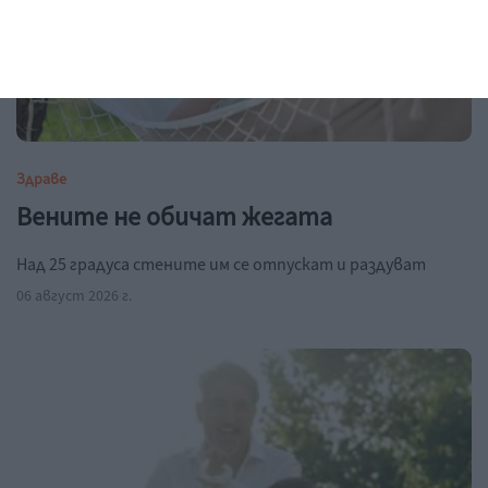
Здраве
Вените не обичат жегата
Над 25 градуса стените им се отпускат и раздуват
06 август 2026 г.