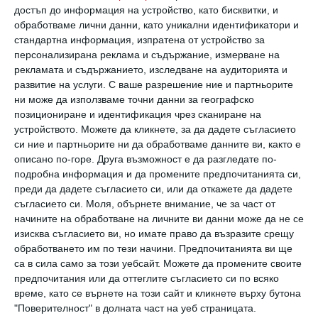
достъп до информация на устройство, като бисквитки, и
обработваме лични данни, като уникални идентификатори и
стандартна информация, изпратена от устройство за
персонализирана реклама и съдържание, измерване на
рекламата и съдържанието, изследване на аудиторията и
развитие на услуги.
С ваше разрешение ние и партньорите
ни може да използваме точни данни за географско
позициониране и идентификация чрез сканиране на
устройството. Можете да кликнете, за да дадете съгласието
си ние и партньорите ни да обработваме данните ви, както е
описано по-горе. Друга възможност е да разгледате по-
подробна информация и да промените предпочитанията си,
преди да дадете съгласието си, или да откажете да дадете
съгласието си.
Моля, обърнете внимание, че за част от
начините на обработване на личните ви данни може да не се
изисква съгласието ви, но имате право да възразите срещу
Без ментруация.
обработването им по тези начини. Предпочитанията ви ще
са в сила само за този уебсайт. Можете да промените своите
Снимка:
Shutterstock
предпочитания или да оттеглите съгласието си по всяко
време, като се върнете на този сайт и кликнете върху бутона
"Поверителност" в долната част на уеб страницата.