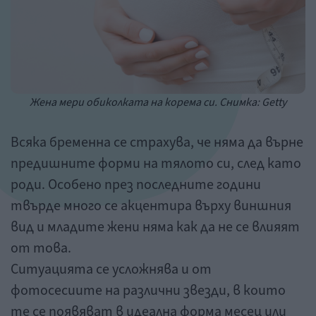
Жена мери обиколката на корема си. Снимка: Getty
Всяка бременна се страхува, че няма да върне
предишните форми на тялото си, след като
роди. Особено през последните години
твърде много се акцентира върху виншния
вид и младите жени няма как да не се влияят
от това.
Ситуацията се усложнява и от
фотосесиите на различни звезди, в които
те се появяват в идеална форма месец или