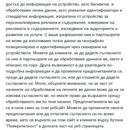
Мит №1: Не можете да отслабнете
достъп до информация на устройство, като бисквитки, и
обработваме лични данни, като уникални идентификатори и
по време на бременност
стандартна информация, изпратена от устройство за
персонализирана реклама и съдържание, измерване на
рекламата и съдържанието, изследване на аудиторията и
Не изпадайте в крайности. Ако теглото ви
развитие на услуги.
С ваше разрешение ние и партньорите
преди бременността е било нормално и с
ни може да използваме точни данни за географско
напредването на термина наддаването ви
позициониране и идентификация чрез сканиране на
устройството. Можете да кликнете, за да дадете съгласието
върви по план, не е необходимо да
си ние и партньорите ни да обработваме данните ви, както е
отслабвате. Но ако преди зачеването сте
описано по-горе. Друга възможност е да разгледате по-
подробна информация и да промените предпочитанията си,
били пълни или затлъстели, имате нужда от
преди да дадете съгласието си, или да откажете да дадете
мека диета.
съгласието си.
Моля, обърнете внимание, че за част от
начините на обработване на личните ви данни може да не се
По време на бременност е изключително
изисква съгласието ви, но имате право да възразите срещу
важно теглото да се контролира.
обработването им по тези начини. Предпочитанията ви ще
За 9 месеца е позволено да наддадете от 9
са в сила само за този уебсайт. Можете да промените своите
предпочитания или да оттеглите съгласието си по всяко
до 15 килограма, в зависимост от
време, като се върнете на този сайт и кликнете върху бутона
първоначалните показатели.
"Поверителност" в долната част на уеб страницата.