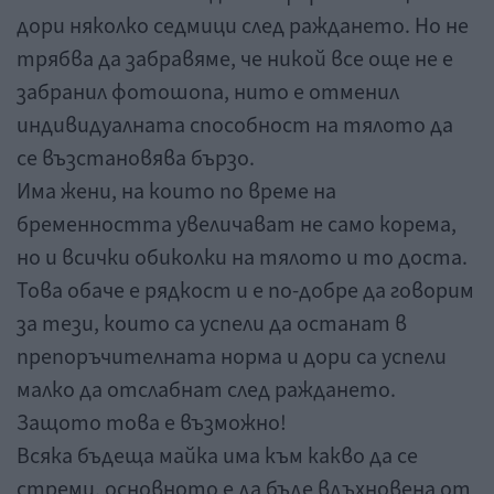
дори няколко седмици след раждането. Но не
трябва да забравяме, че никой все още не е
забранил фотошопа, нито е отменил
индивидуалната способност на тялото да
се възстановява бързо.
Има жени, на които по време на
бременността увеличават не само корема,
но и всички обиколки на тялото и то доста.
Това обаче е рядкост и е по-добре да говорим
за тези, които са успели да останат в
препоръчителната норма и дори са успели
малко да отслабнат след раждането.
Защото това е възможно!
Всяка бъдеща майка има към какво да се
стреми, основното е да бъде вдъхновена от