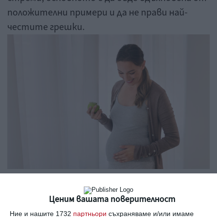
положителни примери и да не прави най-
честите грешки.
Бременна яде ябълка. Снимка: Getty
Ценим вашата поверителност
Ние и нашите 1732
партньори
съхраняваме и/или имаме