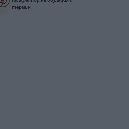
Калкулатор на овулация и
термин