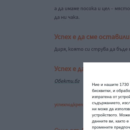
а да имаме посока и цел – мяст
да ни чака.
Успех е да сме оставили
Диря, която си струва да бъде 
Успех е да обичаме и да
Обекти.бг
Ние и нашите 1730
бисквитки, и обраб
изпратена от устро
съдържанието, изсл
успех
подкрепа
психология
отношен
ни може да използв
устройството. Може
данните ви, както 
промените предпочи