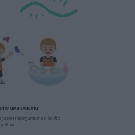
ето има глисти
познаем паразитите и какво
правим
.