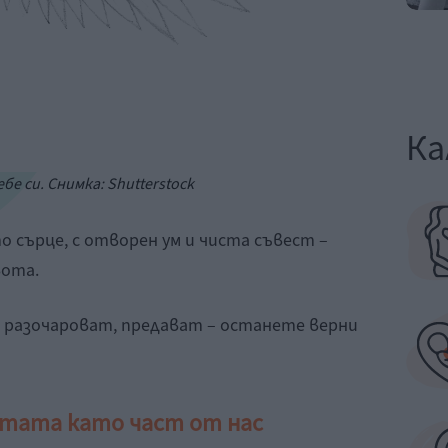
Ка
бе си. Снимка: Shutterstock
о сърце, с отворен ум и чиста съвест –
вота.
, разочароват, предават – останете верни
отата като част от нас