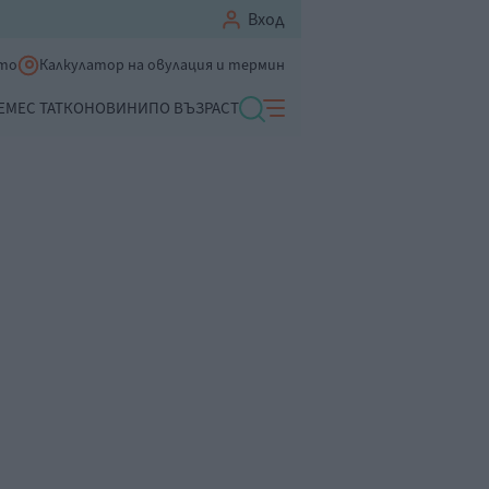
Вход
ето
Калкулатор на овулация и термин
ЕМЕ
С ТАТКО
НОВИНИ
ПО ВЪЗРАСТ