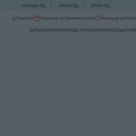
manager.bg
obekti.bg
zinzin.bg
Подкаст
Календар на бременността
Календар на беб
ЗДРАВЕ
ОБРАЗОВАНИЕ
ДА ПОГОВОРИМ
СВОБОДНО ВР