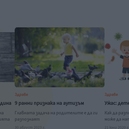
Здраве
Здраве
одина
9 ранни признака на аутизъм
Ужас: дет
на
Главната задача на родителите е да ги
Как да раз
нията
разпознаят
може да на
30 август 2023 г.
21 юни 2020 г