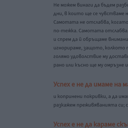
Не можем винаги да бъдем раз
дни, в които ще се чувстваме 
Самотата не отслабва, когато
по-тежка. Самотата отслабва,
и спрем да й обръщаме внимани
игнорираме, защото, колкото 
голямо удоволствие му доставя
рано или късно ще му омръзне и
Успех е не да имаме на 
и копринени покривки, а да имам
разкажем преживяванията си; с 
Успех е не да караме скъ