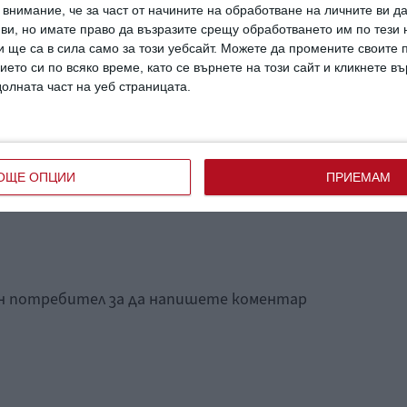
внимание, че за част от начините на обработване на личните ви д
 ви, но имате право да възразите срещу обработването им по тези 
 ще са в сила само за този уебсайт. Можете да промените своите
 случва
Детето не иска в
олеем
количката. Защо
ието си по всяко време, като се върнете на този сайт и кликнете в
долната част на уеб страницата.
ОЩЕ ОПЦИИ
ПРИЕМАМ
ан потребител за да напишете коментар