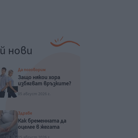
й нови
Да поговорим
Защо някои хора
избягват връзките?
05 август 2026 г.
Здраве
Как бременната да
оцелее в жегата
05 август 2026 г.