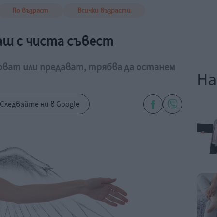
По възраст
Всички възрасти
ваш с чиста съвест
роват или предават, трябва да останем
На
Следвайте ни в Google