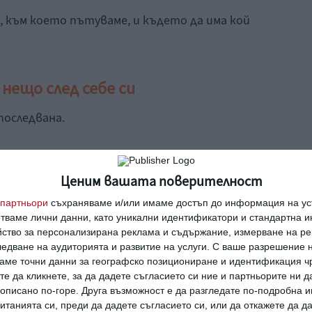
о, към което пътуваме, и където да има кой
 нещо след себе си
последвана.
 бъдем обичани
.
Ценим вашата поверителност
партньори
съхраняваме и/или имаме достъп до информация на уст
отваме лични данни, като уникални идентификатори и стандартна 
йство за персонализирана реклама и съдържание, измерване на ре
едване на аудиторията и развитие на услуги.
С ваше разрешение н
ия
уважение
себе си
вярност
аме точни данни за географско позициониране и идентификация ч
те да кликнете, за да дадете съгласието си ние и партньорите ни 
е описано по-горе. Друга възможност е да разгледате по-подробна
танията си, преди да дадете съгласието си, или да откажете да д