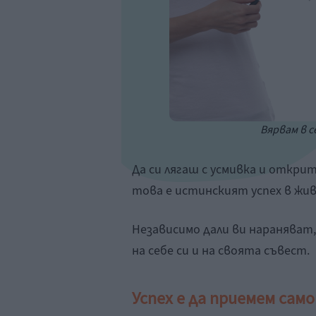
Вярвам в се
Да си лягаш с усмивка и открит
това е истинският успех в жи
Независимо дали ви нараняват
на себе си и на своята съвест.
Успех е
да приемем сам