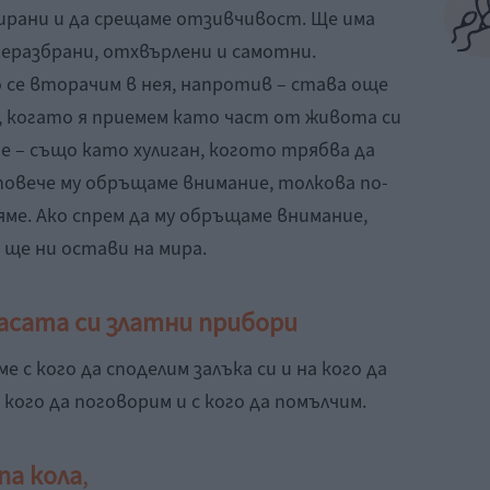
бирани и да срещаме отзивчивост. Ще има
неразбрани, отхвърлени и самотни.
 се вторачим в нея, напротив – става още
 когато я приемем като част от живота си
е – също като хулиган, когото трябва да
повече му обръщаме внимание, толкова по-
ме. Ако спрем да му обръщаме внимание,
 ще ни остави на мира.
масата си златни прибори
е с кого да споделим залъка си и на кого да
кого да поговорим и с кого да помълчим.
па кола
,