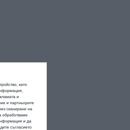
ройство, като
информация,
кламата и
ие и партньорите
рез сканиране на
да обработваме
 информация и да
адете съгласието