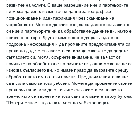
Често в спора се ражда истината. Ако се
развитие на услуги.
С ваше разрешение ние и партньорите
ни може да използваме точни данни за географско
карате, без да нарушавате добрия тон,
позициониране и идентификация чрез сканиране на
разбира се, най-вероятно успявате да си
устройството. Можете да кликнете, за да дадете съгласието
си ние и партньорите ни да обработваме данните ви, както е
кажете много неща и става ясно, че и
описано по-горе. Друга възможност е да разгледате по-
двамата има върху какво да работите.
подробна информация и да промените предпочитанията си,
преди да дадете съгласието си, или да откажете да дадете
съгласието си.
Моля, обърнете внимание, че за част от
5. Приемате по-малкото време заедно,
начините на обработване на личните ви данни може да не се
отколкото бихте искали
изисква съгласието ви, но имате право да възразите срещу
обработването им по тези начини. Предпочитанията ви ще
са в сила само за този уебсайт. Можете да промените своите
Поради ангажименти или друго не успявате
предпочитания или да оттеглите съгласието си по всяко
да прекарвате достатъчно време заедно, но
време, като се върнете на този сайт и кликнете върху бутона
"Поверителност" в долната част на уеб страницата.
това не нарушава хармонията помежду ви.
Имате си доверие и се наслаждавате на
времето си заедно.