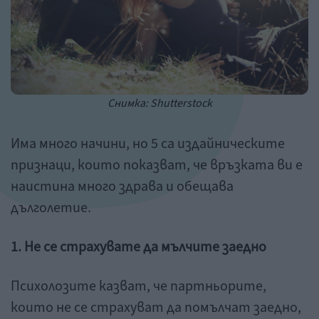
Снимка: Shutterstock
Има много начини, но 5 са издайническите
признаци, които показват, че връзката ви е
наистина много здрава и обещава
дълголетие.
1. Не се страхувате да мълчите заедно
Психолозите казват, че партньорите,
които не се страхуват да помълчат заедно,