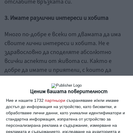
отслабите връзката си.
3. Имате различни интереси и хобита
Много по-добре е всеки от двамата да има
своите лични интереси и хобита. Не е
здравословно да споделяте абсолютно
всички аспекти от живота си. Както е
добре да имате и приятели, с които да
прекарвате времето си, отделно от
партньора. Двойките, които нямат
Ценим вашата поверителност
проблеми с това, обикновено остават
Ние и нашите 1732
партньори
съхраняваме и/или имаме
заедно.
достъп до информация на устройство, като бисквитки, и
обработваме лични данни, като уникални идентификатори и
стандартна информация, изпратена от устройство за
4. Карате се
персонализирана реклама и съдържание, измерване на
рекламата и съдържанието, изследване на аудиторията и