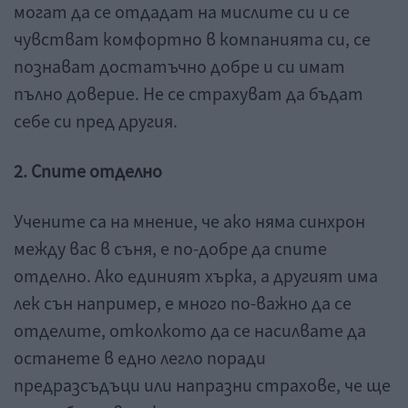
могат да се отдадат на мислите си и се
чувстват комфортно в компанията си, се
познават достатъчно добре и си имат
пълно доверие. Не се страхуват да бъдат
себе си пред другия.
2. Спите отделно
Учените са на мнение, че ако няма синхрон
между вас в съня, е по-добре да спите
отделно. Ако единият хърка, а другият има
лек сън например, е много по-важно да се
отделите, отколкото да се насилвате да
останете в едно легло поради
предразсъдъци или напразни страхове, че ще