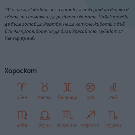
"Ако ти за любовта не си готов да пожертваш всичко в
света, ти не можеш да разбереш живота. Човек трябва
да бъде готов да жертва. Не да напусне живота, а във
всички противоречия да види красивото, хубавото."
Петър Дънов
Хороскот
овен
телец
близнаци
рак
лъв
дева
везни
скорпион
стрелец
козирог