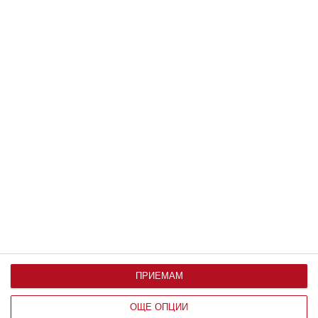
Мнение на специалиста
Пробвайте да успокоите детето с
най-добрите техники
ПРИЕМАМ
По време на истерии и остър гняв рационалната част
на мозъка се изключва
ОЩЕ ОПЦИИ