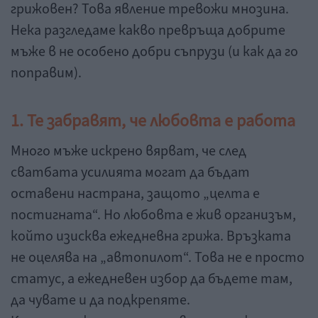
грижовен? Това явление тревожи мнозина.
Нека разгледаме какво превръща добрите
мъже в не особено добри съпрузи (и как да го
поправим).
1. Те забравят, че любовта е работа
Много мъже искрено вярват, че след
сватбата усилията могат да бъдат
оставени настрана, защото „целта е
постигната“. Но любовта е жив организъм,
който изисква ежедневна грижа. Връзката
не оцелява на „автопилот“. Това не е просто
статус, а ежедневен избор да бъдете там,
да чувате и да подкрепяте.