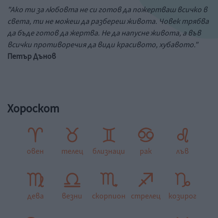
"Ако ти за любовта не си готов да пожертваш всичко в
света, ти не можеш да разбереш живота. Човек трябва
да бъде готов да жертва. Не да напусне живота, а във
всички противоречия да види красивото, хубавото."
Петър Дънов
Хороскот
овен
телец
близнаци
рак
лъв
дева
везни
скорпион
стрелец
козирог