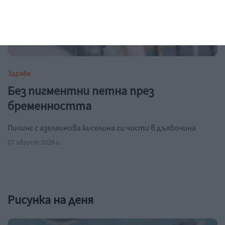
Здраве
Без пигментни петна през
бременността
Пилинг с азелаинова киселина ги чисти в дълбочина
07 август 2026 г.
Рисунка на деня