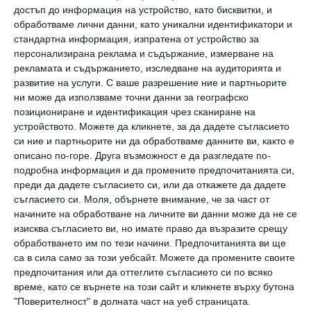
достъп до информация на устройство, като бисквитки, и
Любовта винаги започва ярко: романтични
обработваме лични данни, като уникални идентификатори и
вечери, разговори до сутринта, желание да
стандартна информация, изпратена от устройство за
персонализирана реклама и съдържание, измерване на
се изненадвате и радвате един друг. Но с
рекламата и съдържанието, изследване на аудиторията и
течение на времето връзката се превръща
развитие на услуги.
С ваше разрешение ние и партньорите
ни може да използваме точни данни за географско
в навик, а навикът е враг на страстта.
позициониране и идентификация чрез сканиране на
Мъжът започва да приема жената си за
устройството. Можете да кликнете, за да дадете съгласието
даденост.
си ние и партньорите ни да обработваме данните ви, както е
описано по-горе. Друга възможност е да разгледате по-
Когато всичко върви по сценарий, жената се
подробна информация и да промените предпочитанията си,
чувства невидима. Тя иска да бъде
преди да дадете съгласието си, или да откажете да дадете
съгласието си.
Моля, обърнете внимание, че за част от
забелязана, за да остане вдъхновение за
начините на обработване на личните ви данни може да не се
партньора си. Но рутинното ежедневие
изисква съгласието ви, но имате право да възразите срещу
обработването им по тези начини. Предпочитанията ви ще
потиска желанието да покаже нежност и
са в сила само за този уебсайт. Можете да промените своите
внимание.
предпочитания или да оттеглите съгласието си по всяко
Съвет: борете се с рутината. Опитайте
време, като се върнете на този сайт и кликнете върху бутона
"Поверителност" в долната част на уеб страницата.
нещо ново заедно: пътуване, ново хоби или