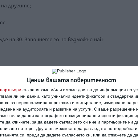
на другите;
те.
де на 30. Започнете го по възможно най-
Ценим вашата поверителност
ялост
щастие
партньори
съхраняваме и/или имаме достъп до информация на уст
отваме лични данни, като уникални идентификатори и стандартна 
йство за персонализирана реклама и съдържание, измерване на ре
едване на аудиторията и развитие на услуги.
С ваше разрешение н
те все повече приличат на 30-
аме точни данни за географско позициониране и идентификация ч
те да кликнете, за да дадете съгласието си ние и партньорите ни 
е описано по-горе. Друга възможност е да разгледате по-подробна
танията си, преди да дадете съгласието си, или да откажете да д