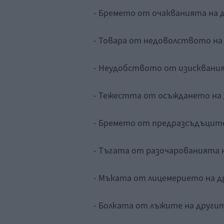
- Бремето от очакванията на 
- Товара от недоволството на
- Неудобството от изисквания
- Тежестта от осъждането на 
- Бремето от предразсъдъците
- Тъгата от разочарованията 
- Мъката от лицемерието на д
- Болката от лъжите на другит