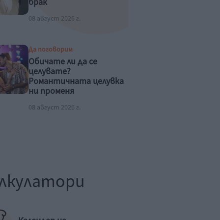
брак
08 август 2026 г.
Да поговорим
Обичате ли да се
целувате?
Романтичната целувка
ни променя
физиологично
08 август 2026 г.
лкулатори