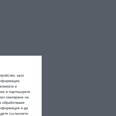
ройство, като
информация,
кламата и
ие и партньорите
рез сканиране на
да обработваме
 информация и да
адете съгласието