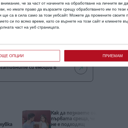
внимание, че за част от начините на обработване на личните ви д
 ви, но имате право да възразите срещу обработването им по тези 
26-годишните
 ще са в сила само за този уебсайт. Можете да промените своите
ието си по всяко време, като се върнете на този сайт и кликнете в
долната част на уеб страницата.
т здравето ни
ОЩЕ ОПЦИИ
ПРИЕМАМ
егативните си емоции в
още на
Пробвайте да
е той
успокоите детето с
най-добрите техники