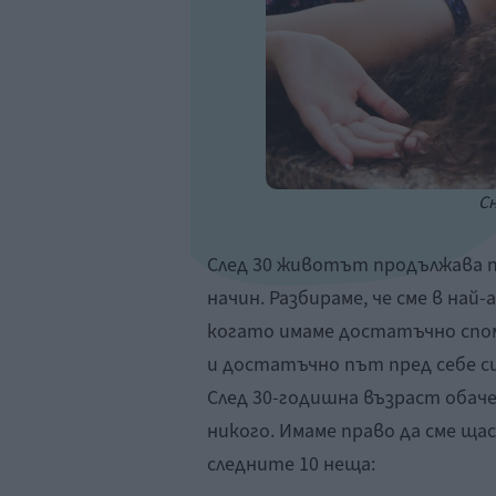
Сн
След 30 животът продължава по
начин. Разбираме, че сме в на
когато имаме достатъчно споме
и достатъчно път пред себе си,
След 30-годишна възраст обаче
никого. Имаме право да сме ща
следните 10 неща: