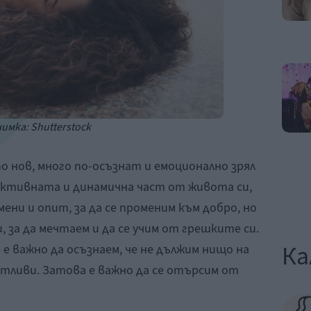
имка: Shutterstock
 нов, много по-осъзнат и емоционално зрял
й-активната и динамична част от живота си,
ни и опит, за да се променим към добро, но
 за да мечтаем и да се учим от грешките си.
Ка
 е важно да осъзнаем, че не дължим нищо на
стливи. Затова е важно да се отърсим от