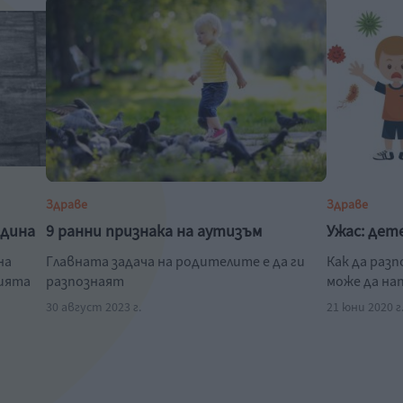
Здраве
Здраве
одина
9 ранни признака на аутизъм
Ужас: дет
на
Главната задача на родителите е да ги
Как да раз
нията
разпознаят
може да на
30 август 2023 г.
21 юни 2020 г