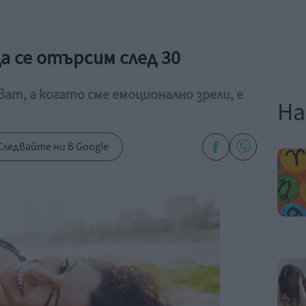
а се отърсим след 30
ат, а когато сме емоционално зрели, е
На
Следвайте ни в Google