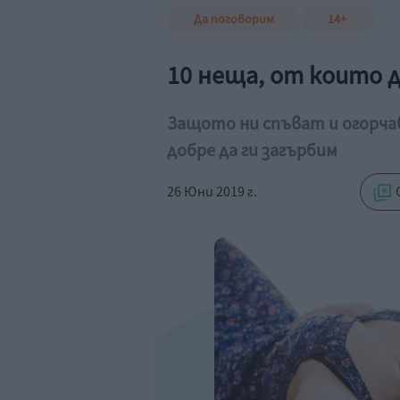
Да поговорим
14+
10 неща, от които д
Защото ни спъват и огорчав
добре да ги загърбим
26 Юни 2019 г.