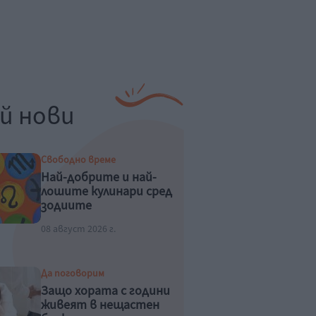
й нови
Свободно време
Най-добрите и най-
лошите кулинари сред
зодиите
08 август 2026 г.
Да поговорим
Защо хората с години
живеят в нещастен