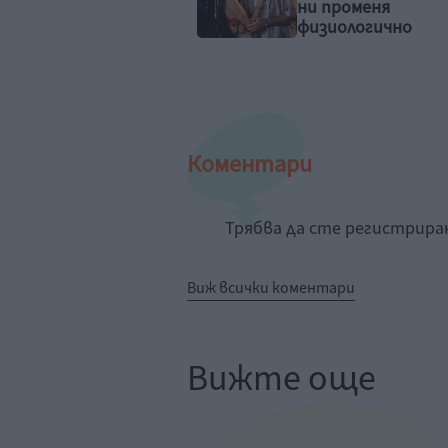
променя
иологично
Коментари
Трябва да сте регистрир
Виж всички коментари
Вижте още