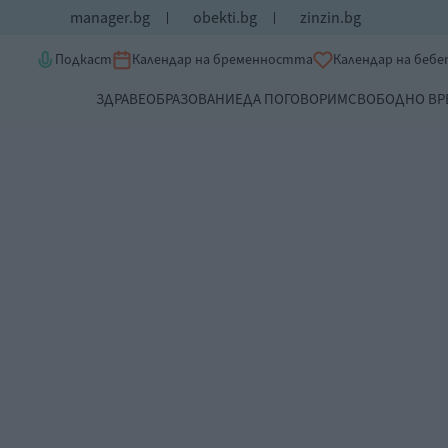
manager.bg
obekti.bg
zinzin.bg
Подкаст
Календар на бременността
Календар на беб
ЗДРАВЕ
ОБРАЗОВАНИЕ
ДА ПОГОВОРИМ
СВОБОДНО ВР