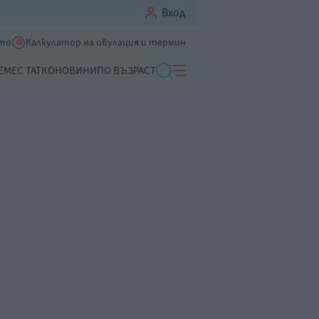
Вход
ето
Калкулатор на овулация и термин
ЕМЕ
С ТАТКО
НОВИНИ
ПО ВЪЗРАСТ