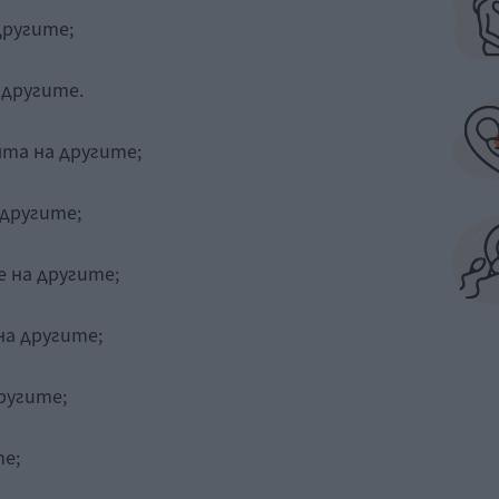
другите;
 другите.
та на другите;
другите;
 на другите;
на другите;
ругите;
е;