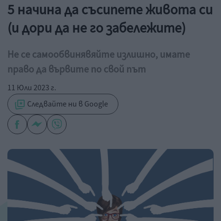
5 начина да съсипете живота си
(и дори да не го забележите)
Не се самообвинявяйте излишно, имате
право да вървите по свой път
11 Юли 2023 г.
Следвайте ни в Google