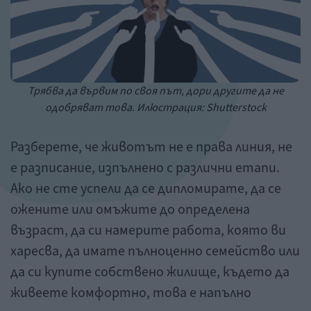
Трябва да вървим по своя път, дори другите да не
одобряват това. Илюстрация: Shutterstock
Разберете, че животът не е права линия, не
е разписание, изпълнено с различни етапи.
Ако не сте успели да се дипломирате, да се
ожените или омъжите до определена
възраст, да си намерите работа, която ви
харесва, да имате пълноценно семейство или
да си купите собствено жилище, където да
живеете комфортно, това е напълно