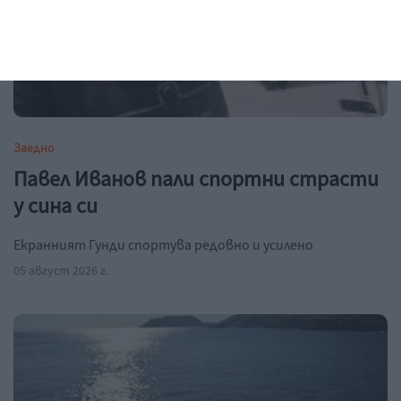
Заедно
Павел Иванов пали спортни страсти
у сина си
Екранният Гунди спортува редовно и усилено
05 август 2026 г.