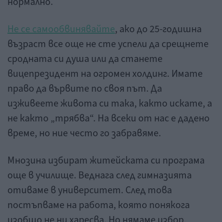
нормално.
Не се самообвинявайте
, ако до 25-годишна
възраст все още не сте успели да срещнете
сродната си душа или да станете
вицепрезидент на огромен холдинг. Имате
право да вървите по своя път. Да
изживеете живота си така, както искате, а
не както „трябва“. На всеки от нас е дадено
време, но ние често го забравяме.
Мнозина избират житейската си програма
още в училище. Веднага след гимназията
отиваме в университет. След това
постъпваме на работа, която понякога
изобщо не ни харесва. Но нямаме избор,