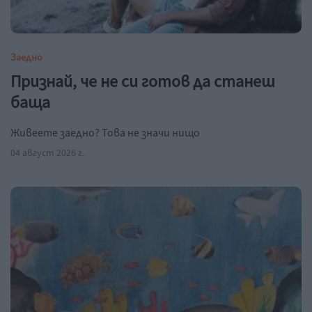
Заедно
Признай, че не си готов да станеш
баща
Живеете заедно? Това не значи нищо
04 август 2026 г.