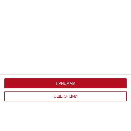
Заедно
Идилия и релакс за семейството на
Башар Рахал
06 август 2026 г.
Заедно
Рая Пеева с бременна фотосесия
06 август 2026 г.
Заедно
Готов ли съм да се променя отвътре
ПРИЕМАМ
06 август 2026 г.
ОЩЕ ОПЦИИ
Калкулатори