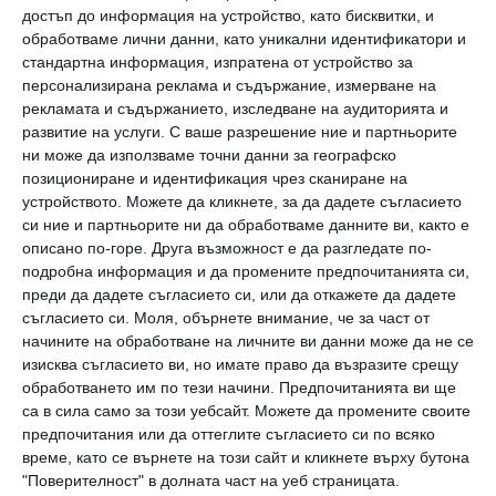
достъп до информация на устройство, като бисквитки, и
обработваме лични данни, като уникални идентификатори и
Съсипвате живота си, като избирате
стандартна информация, изпратена от устройство за
неправилния партньор
персонализирана реклама и съдържание, измерване на
рекламата и съдържанието, изследване на аудиторията и
развитие на услуги.
С ваше разрешение ние и партньорите
Защо винаги ускоряваме нещата във
ни може да използваме точни данни за географско
взаимоотношенията си? Защо сме толкова
позициониране и идентификация чрез сканиране на
устройството. Можете да кликнете, за да дадете съгласието
влюбени в идеята да срещнем единствения и
си ние и партньорите ни да обработваме данните ви, както е
неповторим човек за цял живот?
описано по-горе. Друга възможност е да разгледате по-
подробна информация и да промените предпочитанията си,
Повярвайте ми, когато казвам, че любов,
преди да дадете съгласието си, или да откажете да дадете
породена от удобство, любов, която
съгласието си.
Моля, обърнете внимание, че за част от
разцъфтява от нуждата да спиш до някой
начините на обработване на личните ви данни може да не се
изисква съгласието ви, но имате право да възразите срещу
„непознат“, любов, която задоволява
обработването им по тези начини. Предпочитанията ви ще
нуждата ни от внимание, а не от страст, е
са в сила само за този уебсайт. Можете да промените своите
предпочитания или да оттеглите съгласието си по всяко
любов, която няма да ви вдъхнови в 6
време, като се върнете на този сайт и кликнете върху бутона
сутринта, когато се обърнете към нея и я
"Поверителност" в долната част на уеб страницата.