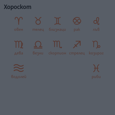
Хороскот
овен
телец
близнаци
рак
лъв
дева
везни
скорпион
стрелец
козирог
водолей
риби