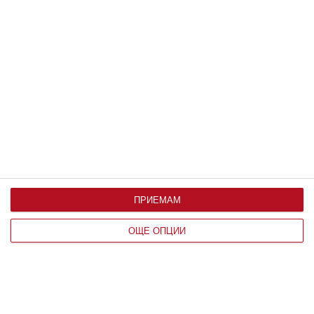
Здраве
Ужас: детето има глисти
Как да разпознаем паразитите и какво може да
направим
21 юни 2020 г.
ПРИЕМАМ
ОЩЕ ОПЦИИ