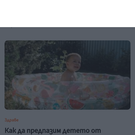
Заедно
Да видиш красивото и хубавото
07
август 2026 г.
Здраве
Как да предпазим детето от