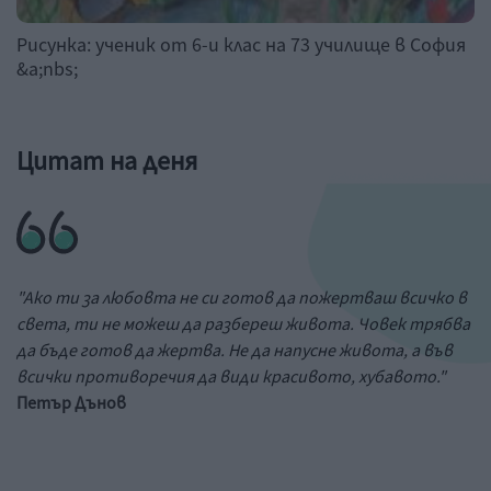
Рисунка: ученик от 6-и клас на 73 училище в София
&a;nbs;
Цитат на деня
"Ако ти за любовта не си готов да пожертваш всичко в
света, ти не можеш да разбереш живота. Човек трябва
да бъде готов да жертва. Не да напусне живота, а във
всички противоречия да види красивото, хубавото."
Петър Дънов