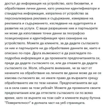
достъп до информация на устройство, като бисквитки, и
Всеки прави грешки и е естествено да се
обработваме лични данни, като уникални идентификатори и
тревожи да не „стъпи на криво“. Някои обаче
стандартна информация, изпратена от устройство за
персонализирана реклама и съдържание, измерване на
се учат от грешките си и продължават
рекламата и съдържанието, изследване на аудиторията и
напред, а други продължават да превъртат
развитие на услуги.
С ваше разрешение ние и партньорите
ни може да използваме точни данни за географско
ситуацията в главите си.
позициониране и идентификация чрез сканиране на
В резултат на това при всеки разговор с
устройството. Можете да кликнете, за да дадете съгласието
него ще слушате безкраен поток от
си ние и партньорите ни да обработваме данните ви, както е
описано по-горе. Друга възможност е да разгледате по-
самокритика, извинения и самобичуване.
подробна информация и да промените предпочитанията си,
Добре е да си даваме сметка за всяка
преди да дадете съгласието си, или да откажете да дадете
съгласието си.
Моля, обърнете внимание, че за част от
постъпка, но ако всеки разговор се свежда до
начините на обработване на личните ви данни може да не се
обсъждане на грешките, които сме
изисква съгласието ви, но имате право да възразите срещу
обработването им по тези начини. Предпочитанията ви ще
допуснали, това определено отблъсква
са в сила само за този уебсайт. Можете да промените своите
другите.
предпочитания или да оттеглите съгласието си по всяко
време, като се върнете на този сайт и кликнете върху бутона
"Поверителност" в долната част на уеб страницата.