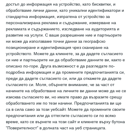
Подход:
ако не сте сигурни, че
достъп до информация на устройство, като бисквитки, и
обработваме лични данни, като уникални идентификатори и
събеседниците са отворени за дебат, по-
стандартна информация, изпратена от устройство за
добре избягвайте политически дискусии.
персонализирана реклама и съдържание, измерване на
рекламата и съдържанието, изследване на аудиторията и
развитие на услуги.
С ваше разрешение ние и партньорите
3. Критика на общи познати
ни може да използваме точни данни за географско
позициониране и идентификация чрез сканиране на
устройството. Можете да кликнете, за да дадете съгласието
Коментар за някой трети – дори шеговит –
си ние и партньорите ни да обработваме данните ви, както е
може да се върне като бумеранг. Не знаете
описано по-горе. Друга възможност е да разгледате по-
кой с кого е близък, а подобни разговори
подробна информация и да промените предпочитанията си,
преди да дадете съгласието си, или да откажете да дадете
подкопават доверието.
съгласието си.
Моля, обърнете внимание, че за част от
начините на обработване на личните ви данни може да не се
Златно правило:
не говорете зад гърба на
изисква съгласието ви, но имате право да възразите срещу
обработването им по тези начини. Предпочитанията ви ще
други хора. Това създава усещане за уважение
са в сила само за този уебсайт. Можете да промените своите
и зрялост.
предпочитания или да оттеглите съгласието си по всяко
време, като се върнете на този сайт и кликнете върху бутона
"Поверителност" в долната част на уеб страницата.