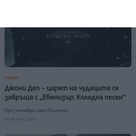
Заедно
Джони Деп – царят на чудаците се
завръща с „Ебенизър: Коледна песен“
През ноември само в кината
08 август 2026 г.