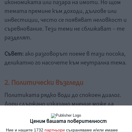
икономиката или пазара на имоти. Но щом
темата премине към доходи, дългове или
инвестиции, често се появяват неловкост и
съревнование. Тези теми не сближават – те
разделят.
Съвет:
ако разговорът поеме в тази посока,
деликатно го насочете към неутрална тема.
2. Политически възгледи
Политиката рядко води до спокоен диалог.
Дори сдържано изказано мнение може да
предизвика напрежение и конфликт, особено
при непознати или в смесена компания.
Ценим вашата поверителност
Ние и нашите 1732
партньори
съхраняваме и/или имаме