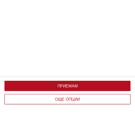
9 ранни признака на аутизъм
Главната задача на родителите е да ги
разпознаят
30 август 2023 г.
ПРИЕМАМ
ОЩЕ ОПЦИИ
Здраве