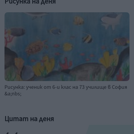
Рисунка на деня
Рисунка: ученик от 6-и клас на 73 училище в София
&a;nbs;
Цитат на деня