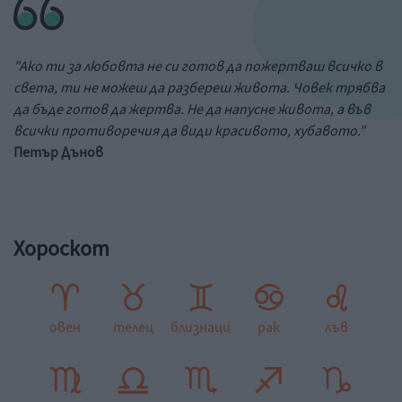
"Ако ти за любовта не си готов да пожертваш всичко в
света, ти не можеш да разбереш живота. Човек трябва
да бъде готов да жертва. Не да напусне живота, а във
всички противоречия да види красивото, хубавото."
Петър Дънов
Хороскот
овен
телец
близнаци
рак
лъв