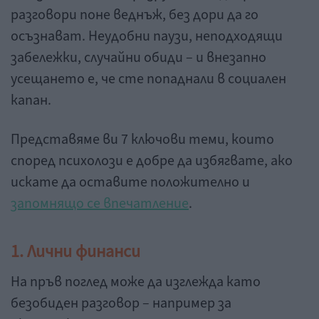
разговори поне веднъж, без дори да го
осъзнават. Неудобни паузи, неподходящи
забележки, случайни обиди – и внезапно
усещането е, че сте попаднали в социален
капан.
Представяме ви 7 ключови теми, които
според психолози е добре да избягвате, ако
искате да оставите положително и
запомнящо се впечатление
.
1. Лични финанси
На пръв поглед може да изглежда като
безобиден разговор – например за