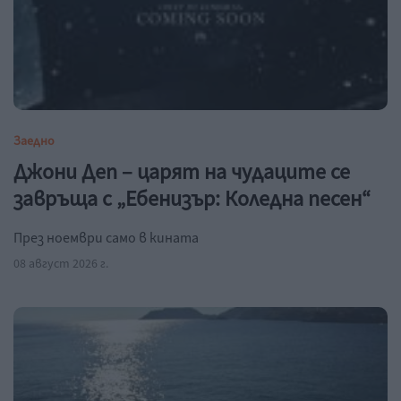
Заедно
Джони Деп – царят на чудаците се
завръща с „Ебенизър: Коледна песен“
През ноември само в кината
08 август 2026 г.