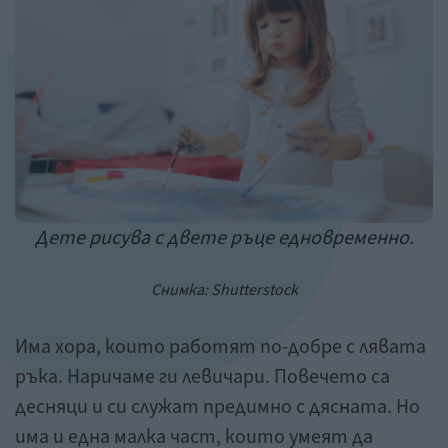
Дете рисува с двете ръце едновременно.
Снимка: Shutterstock
Има хора, които работят по-добре с лявата
ръка. Наричаме ги левичари. Повечето са
десняци и си служат предимно с дясната. Но
има и една малка част, които умеят да