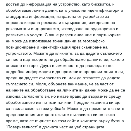
достъп до информация на устройство, като бисквитки, и
пише. Чак до изтръпване на ръката. Колко
обработваме лични данни, като уникални идентификатори и
хубаво би било, ако можехме в такива
стандартна информация, изпратена от устройство за
персонализирана реклама и съдържание, измерване на
моменти просто да прехвърлим
рекламата и съдържанието, изследване на аудиторията и
химикалката в другата ръка. Е, някои го
развитие на услуги.
С ваше разрешение ние и партньорите
ни може да използваме точни данни за географско
могат.
позициониране и идентификация чрез сканиране на
устройството. Можете да кликнете, за да дадете съгласието
си ние и партньорите ни да обработваме данните ви, както е
описано по-горе. Друга възможност е да разгледате по-
подробна информация и да промените предпочитанията си,
преди да дадете съгласието си, или да откажете да дадете
съгласието си.
Моля, обърнете внимание, че за част от
начините на обработване на личните ви данни може да не се
изисква съгласието ви, но имате право да възразите срещу
обработването им по тези начини. Предпочитанията ви ще
са в сила само за този уебсайт. Можете да промените своите
предпочитания или да оттеглите съгласието си по всяко
време, като се върнете на този сайт и кликнете върху бутона
"Поверителност" в долната част на уеб страницата.