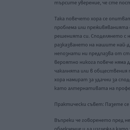
търсите уверение, че сте пост
Така повечето хора се опитва
проблема или преживяванията с
решенията си. Споделянето с 
разказването на нашите най-д
непознати ни предпазва от стра
вероятно никога повече няма д
чакалнята или в обществения 
хора намират за удачни за спо
като алтернативата на профе
Практически съвет: Пазете се
Въпреки че говоренето пред н
облекчение и да изглежда кат