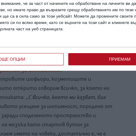
ят прекалено много, не осъзнават, че
внимание, че за част от начините на обработване на личните ви д
лационно ниво и често игнорират
 ви, но имате право да възразите срещу обработването им по тези 
 ще са в сила само за този уебсайт. Можете да промените своите
едника си, който видимо показва
ието си по всяко време, като се върнете на този сайт и кликнете в
върнат в неволен довереник на човек,
долната част на уеб страницата.
к да им противодействаме
ОЩЕ ОПЦИИ
ПРИЕМАМ
 чувство за интимност
метровите шофьори, козметиците и
които открито говорим всичко, за което ни
репликата:
„С всичко, което ми казват, бих
ивото усещане за интимност, породено от
 заради споделеното пространство и
 на мозъка като стартов бутон за
знаем името на човека, достатъчно е, че е