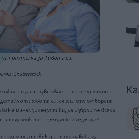
 на приятелка за живота си.
нимка:
Shutterstock
Ка
те някого и да почувствате непреодолимото
и детайл от живота си, сякаш сте отворена
 как е минал уикендът ви, да изброите всяко
т понеделник на предходната седмица?
о споделяне, провокирано от навика да