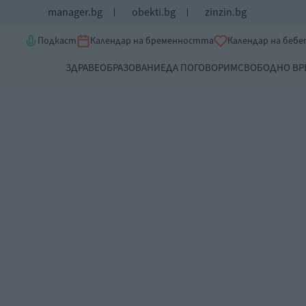
manager.bg
obekti.bg
zinzin.bg
Подкаст
Календар на бременността
Календар на беб
ЗДРАВЕ
ОБРАЗОВАНИЕ
ДА ПОГОВОРИМ
СВОБОДНО ВР