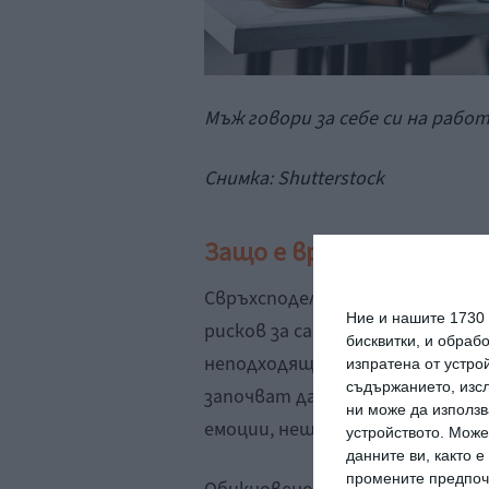
Мъж говори за себе си на работ
Снимка:
Shutterstock
Защо е вредно да говори
Свръхсподелянето е не само не
Ние и нашите 1730
рисков за самия споделящ, тъй
бисквитки, и обраб
неподходящи хора. Освен това
изпратена от устро
съдържанието, изсл
започват да се чувстват прет
ни може да използв
емоции, нещастия и радости.
устройството. Може
данните ви, както 
промените предпочи