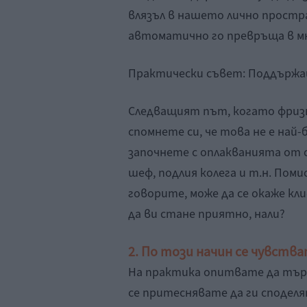
влязъл в нашето лично простр
автоматично го превръща в мн
Практически съвет: Поддържа
Следващият път, когато фриз
спомнете си, че това не е най
започнете с оплакванията от
шеф, подлия колега и т.н. Поми
говорите, може да се окаже кл
да ви стане приятно, нали?
2. По този начин се чувст
На практика опитвате да търс
се притеснявате да ги споделя