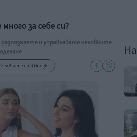
много за себе си?
а разпознаете и управлявате неловките
На
оделяне
Следвайте ни в Google