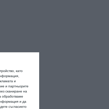
ройство, като
информация,
кламата и
ие и партньорите
рез сканиране на
да обработваме
 информация и да
адете съгласието