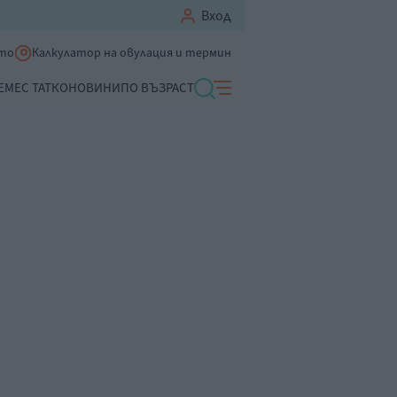
Вход
ето
Калкулатор на овулация и термин
ЕМЕ
С ТАТКО
НОВИНИ
ПО ВЪЗРАСТ