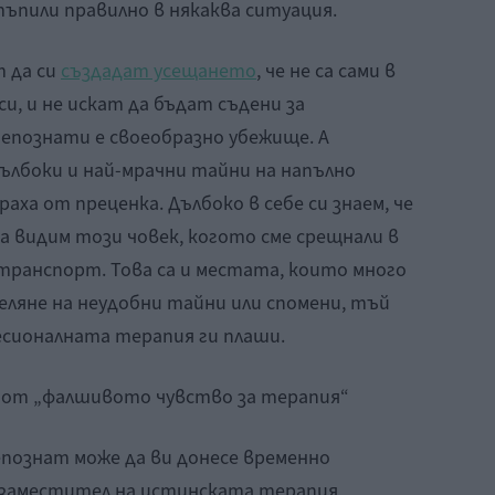
ъпили правилно в някаква ситуация.
т да си
създадат усещането
, че не са сами в
и, и не искат да бъдат съдени за
непознати е своеобразно убежище. А
ълбоки и най-мрачни тайни на напълно
ха от преценка. Дълбоко в себе си знаем, че
а видим този човек, когото сме срещнали в
транспорт. Това са и местата, които много
деляне на неудобни тайни или спомени, тъй
сионалната терапия ги плаши.
 от „фалшивото чувство за терапия“
епознат може да ви донесе временно
о заместител на истинската терапия,