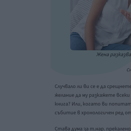
Жена разказва
С
Случвало ли ви се е да срещне
желание да му разкажете всек
книга? Или, когато ви попитат
събитие в хронологичен ред о
Става дума за т.нар. прекален