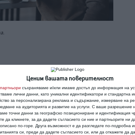
а.
м за себе си?
Ценим вашата поверителност
приятен и досаден навик за околните, но и
партньори
съхраняваме и/или имаме достъп до информация на уст
 като лична информация може да попадне в
отваме лични данни, като уникални идентификатори и стандартна 
 така отблъскваме околните, защото те
йство за персонализирана реклама и съдържание, измерване на ре
едване на аудиторията и развитие на услуги.
С ваше разрешение н
оварени и смутени от разказите за чужди
аме точни данни за географско позициониране и идентификация ч
те да кликнете, за да дадете съгласието си ние и партньорите ни 
е описано по-горе. Друга възможност е да разгледате по-подробна
танията си, преди да дадете съгласието си, или да откажете да д