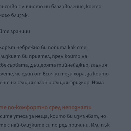
анство с личното ни благоволение, което
ого близък.
йте граници
ьорът небрежно ви попита как сте,
-близкият ви приятел, пред който да
 свекървата, дъщерята тийнейджър, гадния
слете, че един от всички тези хора, за които
иент на същия салон и същия фризьор. Няма
вате по-комфортно сред непознати
ите утеха за неща, които ви измъчват, но
те с най-близките си по ред причини. Или пък