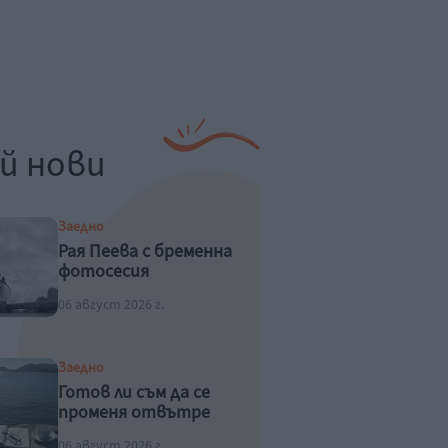
й нови
Заедно
Рая Пеева с бременна
фотосесия
06 август 2026 г.
Заедно
Готов ли съм да се
променя отвътре
06 август 2026 г.