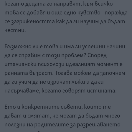
когато децата го направят, към всичко
това се добавя и още едно чувство - поражда
се загрижеността как да ги научим да бъдат
честни.
Възможно ли е това и има ли успешни начини
да се справим с този проблем? Според
италиански психолози идеалният момент е
ранната възраст. Тогава можем да започнем
да ги учим да не изричат лъжи и да ги
насърчаваме, когато говорят истината.
Ето и конкретните съвети, които те
дават и смятат, че могат да бъдат много
полезни на родителите за разрешаването