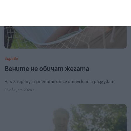
Здраве
Вените не обичат жегата
Над 25 градуса стените им се отпускат и раздуват
06 август 2026 г.