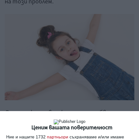
на този проблем.
Рано или късно всички деца изпробват
уменията си в лъженето.
Ценим вашата поверителност
Ние и нашите 1732
партньори
съхраняваме и/или имаме