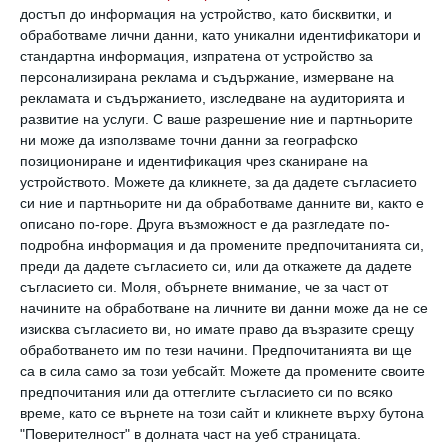
Снимка:
Shutterstock
достъп до информация на устройство, като бисквитки, и
обработваме лични данни, като уникални идентификатори и
стандартна информация, изпратена от устройство за
Защо децата лъжат
персонализирана реклама и съдържание, измерване на
рекламата и съдържанието, изследване на аудиторията и
Всички деца от време на време лъжат, но
развитие на услуги.
С ваше разрешение ние и партньорите
защо? Трябва да знаете, че много малките
ни може да използваме точни данни за географско
позициониране и идентификация чрез сканиране на
деца не разбират разликата между това,
устройството. Можете да кликнете, за да дадете съгласието
което е истина и онова, което е лъжа.
си ние и партньорите ни да обработваме данните ви, както е
описано по-горе. Друга възможност е да разгледате по-
Затова и техните „лъжи“ често
подробна информация и да промените предпочитанията си,
произтичат от невинни фантазии, а не от
преди да дадете съгласието си, или да откажете да дадете
умишлени измами. Този период продължава
съгласието си.
Моля, обърнете внимание, че за част от
начините на обработване на личните ви данни може да не се
до предучилищна възраст. Ако например
изисква съгласието ви, но имате право да възразите срещу
момченцето ви твърди, че не е ударило
обработването им по тези начини. Предпочитанията ви ще
са в сила само за този уебсайт. Можете да промените своите
сестра си, това е защото то би искало да не
предпочитания или да оттеглите съгласието си по всяко
е правило това, а не защото желае да ви
време, като се върнете на този сайт и кликнете върху бутона
"Поверителност" в долната част на уеб страницата.
излъже.