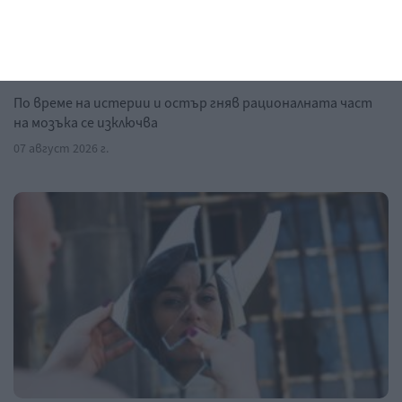
Мнение на специалиста
Пробвайте да успокоите детето с
най-добрите техники
По време на истерии и остър гняв рационалната част
на мозъка се изключва
07 август 2026 г.