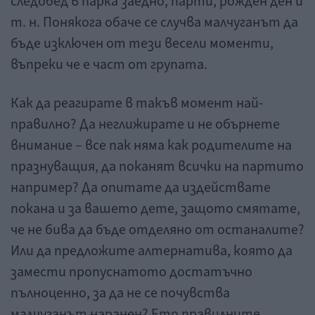
следобед в парка заедно, парти, рожден ден и
т. н. Понякога обаче се случва малчуганът да
бъде изключен от тези весели моменти,
въпреки че е част от групата.
Как да реагирате в такъв момент най-
правилно? Да неглижирате и не обърнете
внимание – все пак няма как родителите на
празнуващия, да поканят всички на партито
например? Да опитате да издействате
покана и за вашето дете, защото смятате,
че не бива да бъде отделяно от останалите?
Или да предложите алтернатива, която да
замести пропуснатото достатъчно
пълноценно, за да не се почувства
малчуганът наранен? Ето правилните