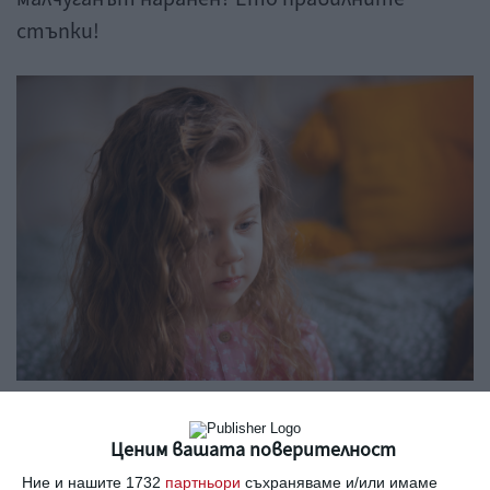
стъпки!
Потърсете логично обяснение на проблема.
Ценим вашата поверителност
Снимка:
Shutterstock
Ние и нашите 1732
партньори
съхраняваме и/или имаме