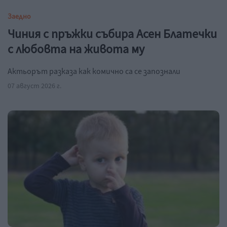
Заедно
Чиния с пръжки събира Асен Блатечки
с любовта на живота му
Актьорът разказа как комично са се запознали
07 август 2026 г.