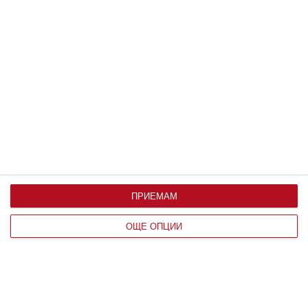
Най нови
Новини
Мат Деймън обича да пътува с
дъщерите си
ПРИЕМАМ
08 август 2026 г.
Здраве
ОЩЕ ОПЦИИ
Жега и безсъние мъчат бременната
08 август 2026 г.
Заедно