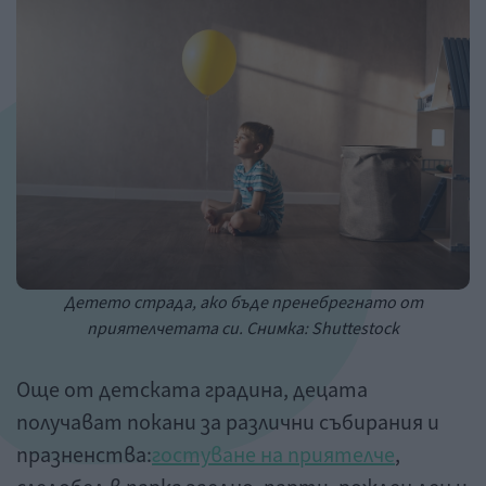
Детето страда, ако бъде пренебрегнато от
приятелчетата си. Снимка: Shuttestock
Още от детската градина, децата
получават покани за различни събирания и
празненства:
гостуване на приятелче
,