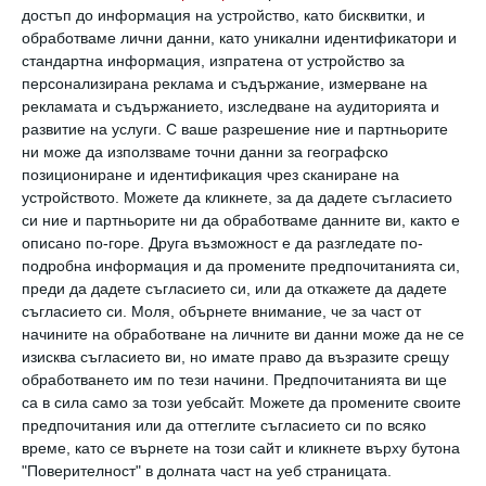
достъп до информация на устройство, като бисквитки, и
Защо детето е изключено от празнуването
обработваме лични данни, като уникални идентификатори и
стандартна информация, изпратена от устройство за
Има родители, които организират по такъв
персонализирана реклама и съдържание, измерване на
рекламата и съдържанието, изследване на аудиторията и
начин поводите за празнуване на своите
развитие на услуги.
С ваше разрешение ние и партньорите
деца, така че да поканят цялата група от
ни може да използваме точни данни за географско
позициониране и идентификация чрез сканиране на
детската градина или целия клас, ако
устройството. Можете да кликнете, за да дадете съгласието
детето е вече в училище. И не е
си ние и партньорите ни да обработваме данните ви, както е
задължително това да струва много скъпо –
описано по-горе. Друга възможност е да разгледате по-
подробна информация и да промените предпочитанията си,
едно парти в парка с балони, много игри,
преди да дадете съгласието си, или да откажете да дадете
дребни лакомства и торта, не съсипват
съгласието си.
Моля, обърнете внимание, че за част от
начините на обработване на личните ви данни може да не се
семейния бюджет. Разбира се, това не във
изисква съгласието ви, но имате право да възразите срещу
всички случаи е възможно – ако детето е
обработването им по тези начини. Предпочитанията ви ще
са в сила само за този уебсайт. Можете да промените своите
родено в някой от зимните месеци
предпочитания или да оттеглите съгласието си по всяко
например, събирането на открито става
време, като се върнете на този сайт и кликнете върху бутона
малко по-трудно и дори невъзможно. Така
"Поверителност" в долната част на уеб страницата.