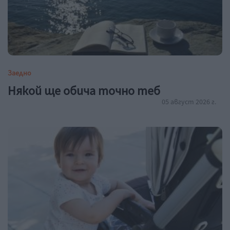
Заедно
Някой ще обича точно теб
05 август 2026 г.