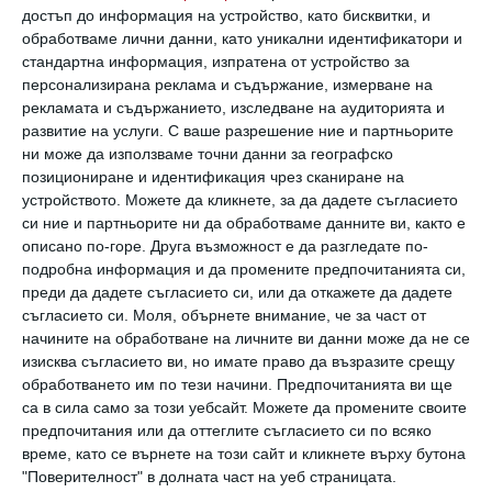
скрити дори и най-потисканите емоции.
достъп до информация на устройство, като бисквитки, и
Чрез избора на цветове и форма, детето
обработваме лични данни, като уникални идентификатори и
показва своите чувства - от най-
стандартна информация, изпратена от устройство за
персонализирана реклама и съдържание, измерване на
радостните до най-тъжните.
рекламата и съдържанието, изследване на аудиторията и
развитие на услуги.
С ваше разрешение ние и партньорите
ни може да използваме точни данни за географско
Важно е правилно да ги разчетете
, защото
позициониране и идентификация чрез сканиране на
това ще ви помогне да го разбирате по-
устройството. Можете да кликнете, за да дадете съгласието
добре и да му помогнете да се справи с
си ние и партньорите ни да обработваме данните ви, както е
описано по-горе. Друга възможност е да разгледате по-
трудностите.
подробна информация и да промените предпочитанията си,
преди да дадете съгласието си, или да откажете да дадете
Ако детето е малко, може да му дадете
съгласието си.
Моля, обърнете внимание, че за част от
начините на обработване на личните ви данни може да не се
насоки в началото – като му подскажете, че
изисква съгласието ви, но имате право да възразите срещу
в природата има най-различни дървета:
обработването им по тези начини. Предпочитанията ви ще
са в сила само за този уебсайт. Можете да промените своите
големи дъбове, стройни тополи, красиви
предпочитания или да оттеглите съгласието си по всяко
елхи, пъстри брези и т.н. Но не опитвайте
време, като се върнете на този сайт и кликнете върху бутона
"Поверителност" в долната част на уеб страницата.
да го моделирате, а го оставете само да