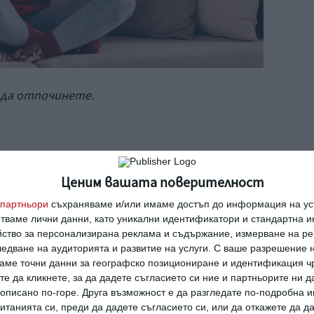
да отпочинете.
Ценим вашата поверителност
о и много помага, когато ежедневието ви е
партньори
съхраняваме и/или имаме достъп до информация на уст
 Има обаче няколко важни неща, които
отваме лични данни, като уникални идентификатори и стандартна 
обвате този начин. Не е нужно да
йство за персонализирана реклама и съдържание, измерване на ре
едване на аудиторията и развитие на услуги.
С ваше разрешение н
И любителските опити носят полза, стига
аме точни данни за географско позициониране и идентификация ч
во си намерете тихо и удобно място, където
те да кликнете, за да дадете съгласието си ние и партньорите ни 
е описано по-горе. Друга възможност е да разгледате по-подробна
то медитирате е важно да се фокусирате
танията си, преди да дадете съгласието си, или да откажете да д