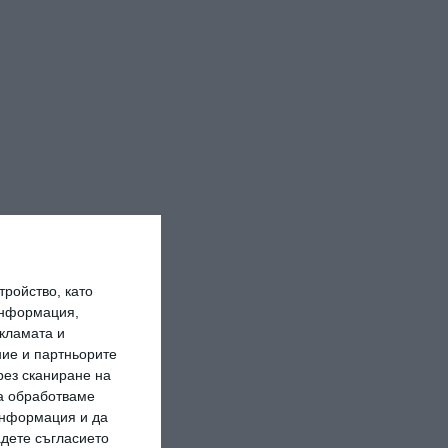
ройство, като
информация,
кламата и
ие и партньорите
рез сканиране на
да обработваме
 информация и да
адете съгласието