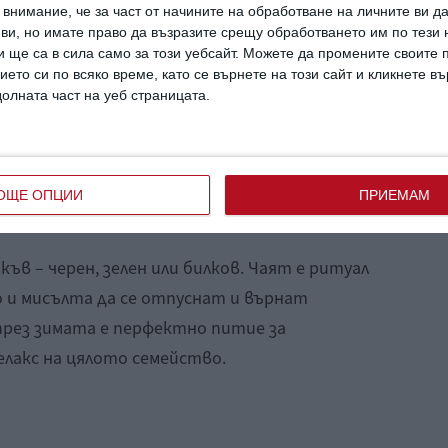
дишате бавно и дълбоко. Оставете
внимание, че за част от начините на обработване на личните ви д
 ви, но имате право да възразите срещу обработването им по тези 
 от вас. Извикайте в ума си някоя приятна
 ще са в сила само за този уебсайт. Можете да промените своите
ствие. После бавно и спокойно се върнете
ието си по всяко време, като се върнете на този сайт и кликнете в
ът поканете с вас и порасналите деца (в
долната част на уеб страницата.
гурност също имат нужда от такова
да бъдат по-концентрирани.
ОЩЕ ОПЦИИ
ПРИЕМАМ
акъв – черен, зелен или билков. Чаят е ритуал
о и мисълта да се отпуснат и върнат
през зимата е перфектно питие за
елакс на цялото семейство.