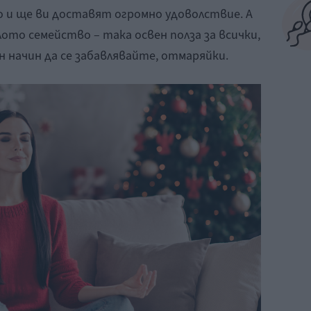
о и ще ви доставят огромно удоволствие. А
лото семейство – така освен полза за всички,
 начин да се забавлявайте, отмаряйки.