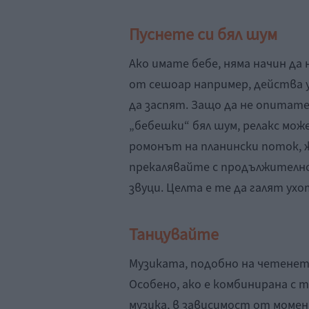
Пуснете си бял шум
Ако имате бебе, няма начин да 
от сешоар например, действа 
да заспят. Защо да не опитате
„бебешки“ бял шум, релакс може
ромонът на планински поток, ж
прекалявайте с продължителн
звуци. Целта е те да галят ухот
Танцувайте
Музиката, подобно на четенето,
Особено, ако е комбинирана с 
музика, в зависимост от моме