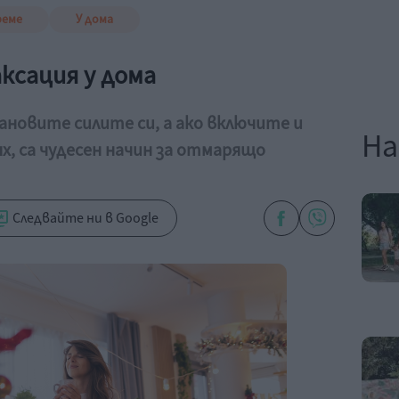
реме
У дома
аксация у дома
ановите силите си, а ако включите и
На
, са чудесен начин за отмарящо
Следвайте ни в Google