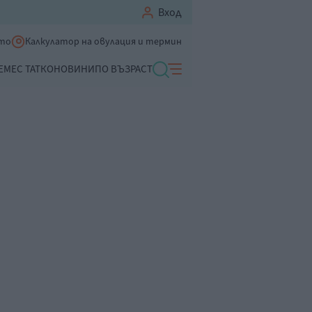
Вход
ето
Калкулатор на овулация и термин
ЕМЕ
С ТАТКО
НОВИНИ
ПО ВЪЗРАСТ