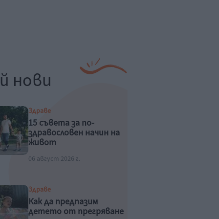
й нови
Здраве
15 съвета за по-
здравословен начин на
живот
06 август 2026 г.
Здраве
Как да предпазим
детето от прегряване