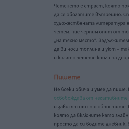
Четенето е страст, която по
да се обогатите вътрешно. Сп
художествената литература е 
четем, ние черпим опит от то
„на тяхно място“. Задължителн
да ви носи топлина и уют – та
и когато четете книги на деца
Пишете
Не всеки обича и умее да пише.
освобождава от негативните 
и зависят от способностите. 
която да включите като главн
просто да си водите дневник, 