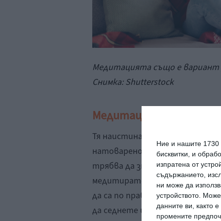
Медитацията също е вариант 
Снимка: Shutterstock
Медитация
Тя наистина действа безотказн
Ние и нашите 1730
натоварено или сте под стрес.
бисквитки, и обраб
трябва да знаете, преди да пр
изпратена от устро
съдържанието, изсл
медитирате „професионално“. 
ни може да използв
да са по правилния начин. Пър
устройството. Може
данните ви, както 
да седнете или легнете. Кога
промените предпочи