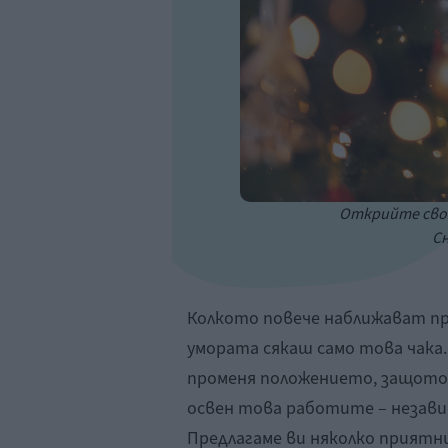
Открийте своя
Сн
Колкото повече наближават пр
умората сякаш само това чака
променя положението, защото с
освен това работите – независ
Предлагаме ви няколко приятн