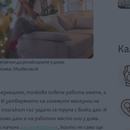
Ка
 начин да релаксирате у дома.
имка: Shutterstock
азниците, толкова повече работа имате, а
. И затварянето на големите магазини не
писъкът със задачи се трупа с всеки ден. И
имо дали е на работно място или у дома.
и начини
да релаксирате
, които не само ще