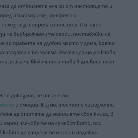
мага да откъснете ума си от настоящето и
оред психолозите, конкретно
полезна за съпричастността. А и като
зи на въображаемите герои, поставяйки се
о го правете на удобно място у дома, което
ка ползата е по-голяма. Релаксиращо действа
та, така че включете и това в дневния план.
 Но е доказано, че писането
мисли
и емоции. Възможностите са различни
Може да опитате да напишете своя книга, в
и герои членовете на семейството, или
в който да споделяте мисли и надежди.