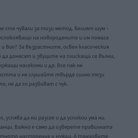
не сте чували за този метод. Белият шум –
успокояващо на новородените и им помага
 и вие? За възрастните, освен класическия
 да донесат и звуците на плискащи се вълни,
ужащи насекоми и др. Все пак не
остта и не слушайте твърде силно тези
о, не да го разбиват с чук.
 успява да ни разсее и да успокои ума ни.
танци. Важно е само да изберете правилната
нтното настроение и нужди. А танцовите