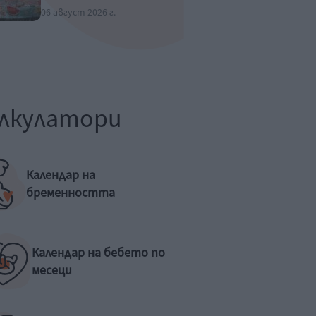
06 август 2026 г.
лкулатори
Календар на
бременността
Календар на бебето по
месеци