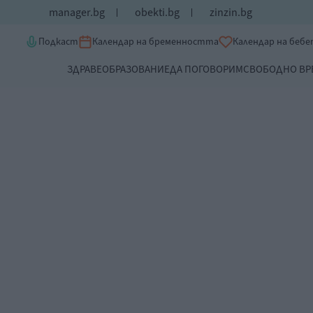
manager.bg
obekti.bg
zinzin.bg
Подкаст
Календар на бременността
Календар на беб
ЗДРАВЕ
ОБРАЗОВАНИЕ
ДА ПОГОВОРИМ
СВОБОДНО ВР