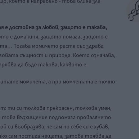
що, което е направено - това влияе зле
я е достойна за любов, защото е такава,
щото е домакиня, защото помага, защото е
нята… Тогава момичето расте със здрава
говата същност и природа. Което означава,
трябва да бъде такова, каквото е.
питате момичета, а при момчетата е точно
т: ти си толкова прекрасен, толкова умен,
а това възхищение подпомага провалянето
 си въобразява, че сам по себе си е хубав,
, ако сам постига нещата, затова трябва да