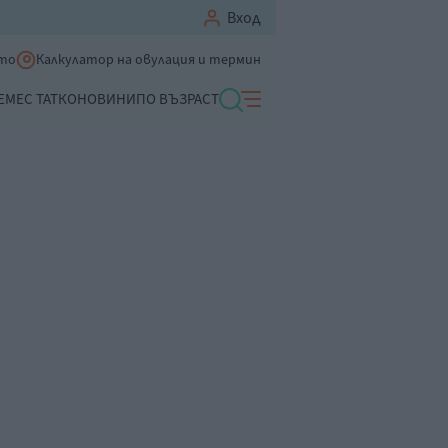
Вход
ето
Калкулатор на овулация и термин
ЕМЕ
С ТАТКО
НОВИНИ
ПО ВЪЗРАСТ