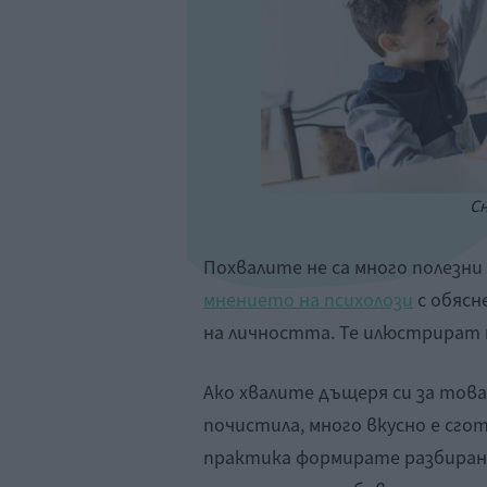
Сн
Похвалите не са много полезни
мнението на психолози
с обясн
на личността. Те илюстрират
Ако хвалите дъщеря си за това,
почистила, много вкусно е сгот
практика формирате разбиране,