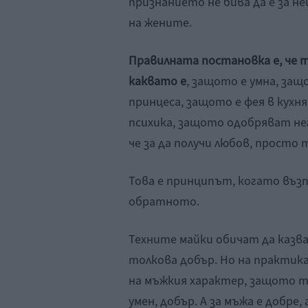
признанието не бива да е за не
на жените.
Правилната постановка е, че т
каквато е
, защото е умна, за
принцеса, защото е фея в кух
психика, защото одобряват не
че за да получи любов, просто 
Това е принципът, когато въз
обратното.
Техните майки обичат да казва
толкова добър. Но на практик
на мъжкия характер, защото той
умен, добър. А за мъжа е добре