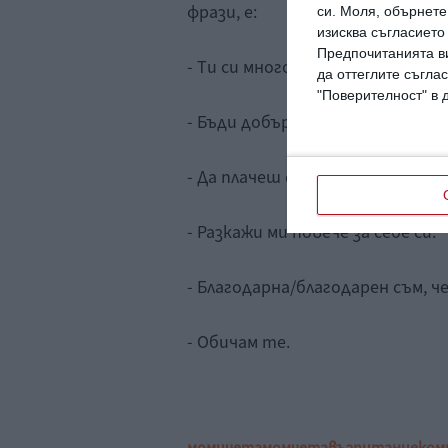
фрази, е:
си.
Моля, обърнете 
изисква съгласието
Предпочитанията ви
- Ти си много важен/важна за ме
да оттеглите съглас
"Поверителност" в 
- Бъди добър/добра към света.
- Да плачеш е нормално.
- Разкажи ми повече за себе си.
- Благодарна/благодарен съм, че
- Обичам те.