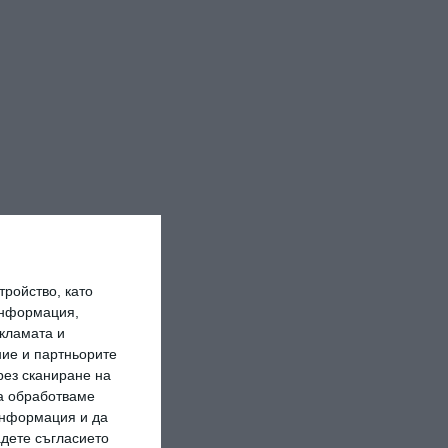
ройство, като
информация,
кламата и
ие и партньорите
рез сканиране на
да обработваме
 информация и да
адете съгласието