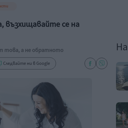
асти
, възхищавайте се на
На
т това, а не обратното
Следвайте ни в Google