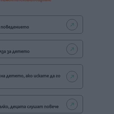
плименти
похвали
общуване
а поведението
олза за детето
на детето, ако искате да го
алко, децата слушат повече