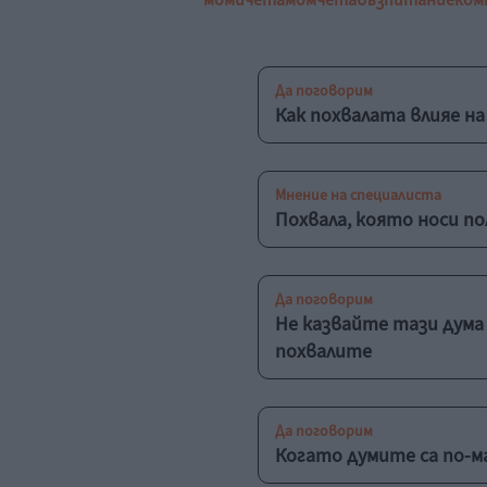
момичета
момчета
възпитание
ком
Да поговорим
Как похвалата влияе н
Мнение на специалиста
Похвала, която носи п
Да поговорим
Не казвайте тази дума 
похвалите
Да поговорим
Когато думите са по-м