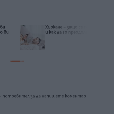
 случва
Детето не иска в
олеем
количката. Защо
ан потребител за да напишете коментар