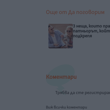
Още от
Да поговорим
еща, които прави
Хъркане – защо се
ньорът, който ви
и как да го преод
крепя
Коментари
Трябва да сте регистрир
Виж всички коментари