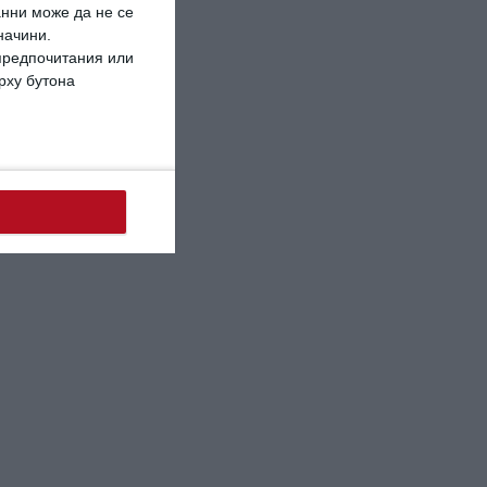
анни може да не се
начини.
 предпочитания или
ърху бутона