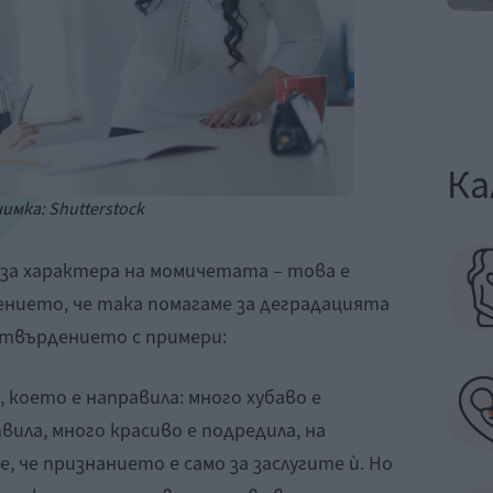
Ка
имка: Shutterstock
 за характера на момичетата – това е
ението, че така помагаме за деградацията
 твърдението с примери:
 което е направила: много хубаво е
вила, много красиво е подредила, на
 че признанието е само за заслугите ѝ. Но