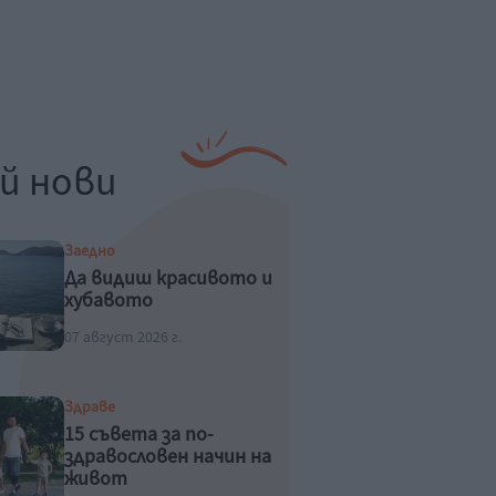
й нови
Заедно
Да видиш красивото и
хубавото
07 август 2026 г.
Здраве
15 съвета за по-
здравословен начин на
живот