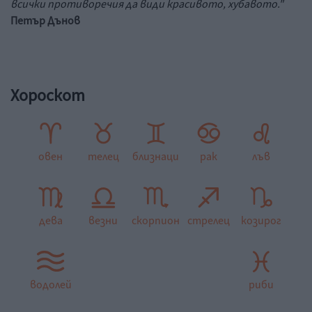
всички противоречия да види красивото, хубавото."
Петър Дънов
Хороскот
овен
телец
близнаци
рак
лъв
дева
везни
скорпион
стрелец
козирог
водолей
риби