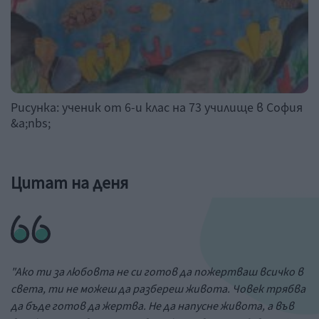
Рисунка: ученик от 6-и клас на 73 училище в София
&a;nbs;
Цитат на деня
"Ако ти за любовта не си готов да пожертваш всичко в
света, ти не можеш да разбереш живота. Човек трябва
да бъде готов да жертва. Не да напусне живота, а във