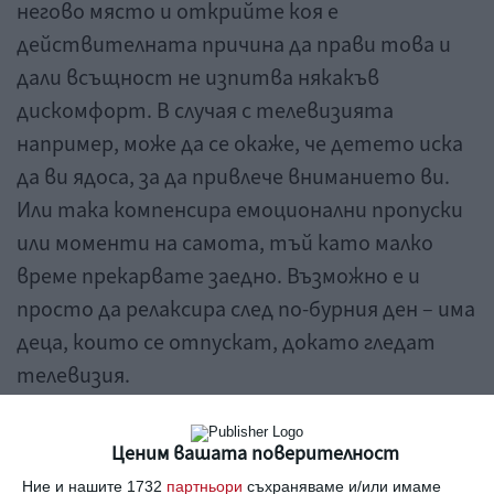
негово място и открийте коя е
действителната причина да прави това и
дали всъщност не изпитва някакъв
дискомфорт. В случая с телевизията
например, може да се окаже, че детето иска
да ви ядоса, за да привлече вниманието ви.
Или така компенсира емоционални пропуски
или моменти на самота, тъй като малко
време прекарвате заедно. Възможно е и
просто да релаксира след по-бурния ден – има
деца, които се отпускат, докато гледат
телевизия.
Докато не разрешите проблема, няма смисъл
Ценим вашата поверителност
да го лишавате от инструмента му за
Ние и нашите 1732
партньори
съхраняваме и/или имаме