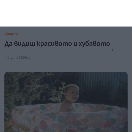
Заедно
Да видиш красивото и хубавото
07
август 2026 г.