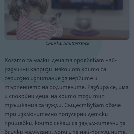
Снимка: Shutterstock
Когато са малки, децата проявяват най-
различни капризи, някои от които са
сериозно изпитание за нервите и
търпението на родителите. Разбира се, има
и спокойни деца, на които този тип
тръшкания са чужди. Съществуват обаче
три изключително популярни детски
прищевки, които сякаш са задължителни за
всички малчугани, дори и за най-послушните.