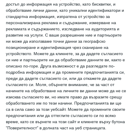
компенсация, тъй като това ще увеличи
достъп до информация на устройство, като бисквитки, и
напрежението. По-полезно е да разберете
обработваме лични данни, като уникални идентификатори и
стандартна информация, изпратена от устройство за
нуждата му, да проявите разбиране и да
персонализирана реклама и съдържание, измерване на
предложите компромисен или алтернативен
рекламата и съдържанието, изследване на аудиторията и
развитие на услуги.
С ваше разрешение ние и партньорите
вариант. Когато усети вашата
ни може да използваме точни данни за географско
съпричастност, детето ще бъде по-склонно
позициониране и идентификация чрез сканиране на
да стане от дивана.
устройството. Можете да кликнете, за да дадете съгласието
си ние и партньорите ни да обработваме данните ви, както е
описано по-горе. Друга възможност е да разгледате по-
Не иска да яде
подробна информация и да промените предпочитанията си,
преди да дадете съгласието си, или да откажете да дадете
съгласието си.
Моля, обърнете внимание, че за част от
Не просто конкретна храна, а каквото и да
начините на обработване на личните ви данни може да не се
му поднесете. Тук има едно простичко
изисква съгласието ви, но имате право да възразите срещу
обработването им по тези начини. Предпочитанията ви ще
решение. Първо помислете дали му
са в сила само за този уебсайт. Можете да промените своите
предлагате нормално количество. Ако
предпочитания или да оттеглите съгласието си по всяко
пълните чинията по обичайния за
време, като се върнете на този сайт и кликнете върху бутона
"Поверителност" в долната част на уеб страницата.
възрастните начин, напълно възможно е да