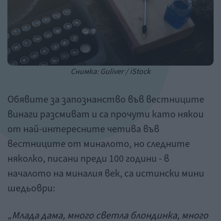
Снимка: Guliver / iStock
Обявите за запознанство във вестниците
винаги разсмиват и са прочути като някои
от най-интересните четива във
вестниците от миналото, но следните
няколко, писани преди 100 години - в
началото на миналия век, са истински мини
шедьоври:
„
Млада
дама,
много светла
блондинка, много