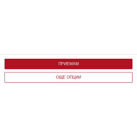
Обяснение дават психолози
08 август 2026 г.
ПРИЕМАМ
ОЩЕ ОПЦИИ
Здраве
Жега и безсъние мъчат бременната