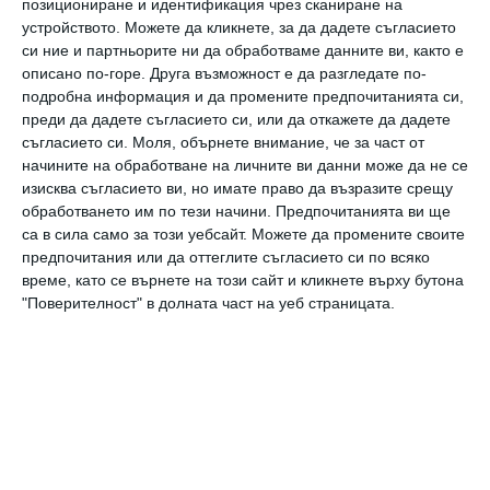
*
позициониране и идентификация чрез сканиране на
устройството. Можете да кликнете, за да дадете съгласието
си ние и партньорите ни да обработваме данните ви, както е
„
21-годишна
с обикновено име и
безупречно
описано по-горе. Друга възможност е да разгледате по-
минало, със зестра от 800 рубли,
работи
подробна информация и да промените предпочитанията си,
преди да дадете съгласието си, или да откажете да дадете
добре и има
весел нрав,
но
след като се скара
съгласието си.
Моля, обърнете внимание, че за част от
със своя годеник Алексей, иска да се ожени за
начините на обработване на личните ви данни може да не се
изисква съгласието ви, но имате право да възразите срещу
солиден непиещ
човек
.
“
обработването им по тези начини. Предпочитанията ви ще
са в сила само за този уебсайт. Можете да промените своите
*
предпочитания или да оттеглите съгласието си по всяко
време, като се върнете на този сайт и кликнете върху бутона
"Поверителност" в долната част на уеб страницата.
Покана за сватба от еврейска майка
:
„
Със
съжаление
ви каним
на сватбата на моя
превъзходен
син лекар и някакв
а бърборана
,
чието име не помня. Най-голямата
катастрофа в историята на нашето
семейство ще се състои в 21:00 часа, в