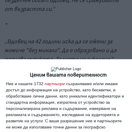
бездетен
богат
вдовец.
Не се срамувайте
от в
ъзрастта
си.“
*
„
Вдовец
на
42 години иска да се ожени за
момиче "без минало".
Да е о
бразован
о и да
познава музика
та
.
Тъщата
н
е
е
желана.
“
*
Ценим вашата поверителност
Ние и нашите 1732
партньори
съхраняваме и/или имаме
„
Млад
човек
на 19 години с титла
княз
и
достъп до информация на устройство, като бисквитки, и
обработваме лични данни, като уникални идентификатори и
капитал от
100 хиляди
желае
да
намери
стандартна информация, изпратена от устройство за
младо
и интелигентно
момиче с капитал от
персонализирана реклама и съдържание, измерване на
рекламата и съдържанието, изследване на аудиторията и
50 хиляди или повече.
“
развитие на услуги.
С ваше разрешение ние и партньорите
ни може да използваме точни данни за географско