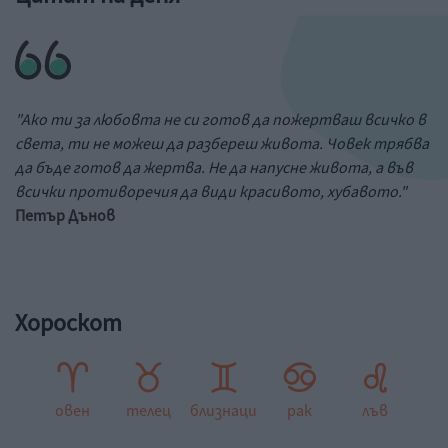
"Ако ти за любовта не си готов да пожертваш всичко в
света, ти не можеш да разбереш живота. Човек трябва
да бъде готов да жертва. Не да напусне живота, а във
всички противоречия да види красивото, хубавото."
Петър Дънов
Хороскот
овен
телец
близнаци
рак
лъв