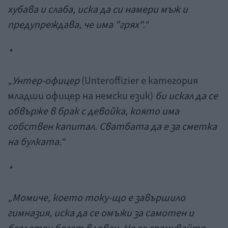
хубава и
слаба
,
иска да си намери мъж и
п
редупреждава, че
и
ма "грях".
“
*
„Унтер-офицер
(Unteroffizier е категория
младши офицер на немски език)
би искал да се
обвърже в брак с девойка
, ко
я
то има
собствен капитал. Сватба
та да е за сметка
на
булката.
“
*
„М
омиче, което току-що е завършило
гимназия, иска да се о
мъжи за самотен и