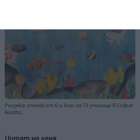
Рисунка на деня
Рисунка: ученик от 6-и клас на 73 училище в София
&a;nbs;
Цитат на деня