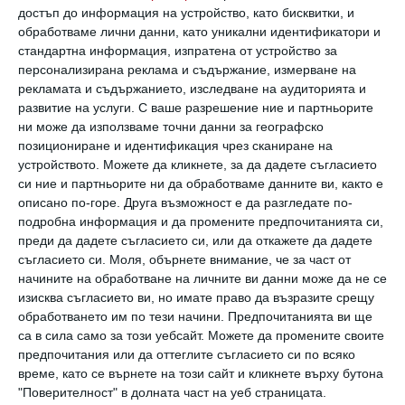
многократно от учените, затова е често
достъп до информация на устройство, като бисквитки, и
срещано предприемчивите жени, на които
обработваме лични данни, като уникални идентификатори и
стандартна информация, изпратена от устройство за
не им провърви в един бизнес, бързо да
персонализирана реклама и съдържание, измерване на
сменят курса без да униват особено заради
рекламата и съдържанието, изследване на аудиторията и
развитие на услуги.
С ваше разрешение ние и партньорите
неуспеха. Или пък едновременно да се
ни може да използваме точни данни за географско
пробват в няколко направления.
позициониране и идентификация чрез сканиране на
устройството. Можете да кликнете, за да дадете съгласието
си ние и партньорите ни да обработваме данните ви, както е
Интуиция и емоции
описано по-горе. Друга възможност е да разгледате по-
подробна информация и да промените предпочитанията си,
Емоциите са първостепенни за жените,
преди да дадете съгласието си, или да откажете да дадете
съгласието си.
Моля, обърнете внимание, че за част от
така че тя избират дейностите, с които да
начините на обработване на личните ви данни може да не се
се ангажират така, че да си доставят
изисква съгласието ви, но имате право да възразите срещу
обработването им по тези начини. Предпочитанията ви ще
енергия и да поддържат вътрешен баланс.
са в сила само за този уебсайт. Можете да промените своите
Това означава, че създаването на нов
предпочитания или да оттеглите съгласието си по всяко
работен проект не е просто възможност за
време, като се върнете на този сайт и кликнете върху бутона
"Поверителност" в долната част на уеб страницата.
печалба, то е и призив на сърцето, чувство