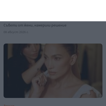
Здраве
Жега и безсъние мъчат бременната
Съвети от жени, намерили решение
08 август 2026 г.