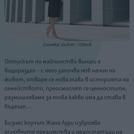
Снимка: Guliver / iStock
Отпускът по майчинство винаги е
водораздел – с него започва нов начин на
живот, отваря се нова глава в историята на
семейството, преосмислят се ценностите,
размишляваме за това какво има да става в
бъдеще…
Бизнес коучът Жана Лури изброява
основните предимства и недостатъци на