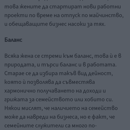
това жените да стартират нови работни
проекти по време на отпуск по майчинство,
и обещаващите бизнес насоки за тях.
Баланс
Всяка жена се стреми към баланс, това ѝ е в
природата, и търси баланс и в работата.
Старае се да избира такъв вид дейност,
която ѝ позволява да съвместява
хармонично получаването на доходи и
грижата за семейството или хобито си.
Някои мислят, че наличието на семейство
може да навреди на бизнеса, но е факт, че
семейните служители са много по-