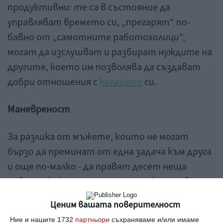
продуктивни: те са в състояние да
управляват времето си, „прегарят“ по-
бавно от „самотните работохолици“,
могат да изслушват и разбират нуждите на
другите, което им позволява да създават
добри отношения с
колегите
си.
Маневреност
За разлика от мъжете, които не могат
бързо да преминат от една задача към друга
и още по-малко - да правят десет неща
наведнъж, жените могат да работят в
режим на многозадачност. Тази
Ценим вашата поверителност
характеристика на мозъка е потвърдена
Ние и нашите 1732
партньори
съхраняваме и/или имаме