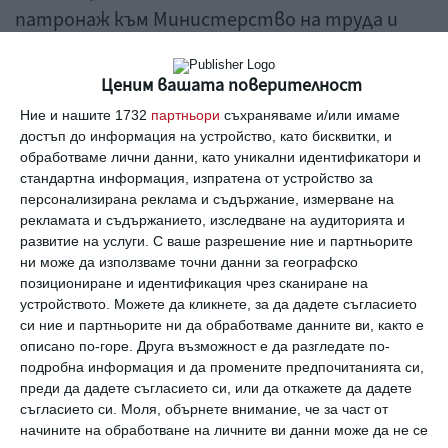
патронаж към Министерство на труда и
социалната политика (МТСП) ще ги
разпределят по адреси, съобщава
БНТ.
Ценим вашата поверителност
Ние и нашите 1732
партньори
съхраняваме и/или имаме
По схемата „Училищно мляко“ са одобрени 3
достъп до информация на устройство, като бисквитки, и
обработваме лични данни, като уникални идентификатори и
216 училища и детски градини
стандартна информация, изпратена от устройство за
персонализирана реклама и съдържание, измерване на
Включващи 420 187 деца и ученици. По
рекламата и съдържанието, изследване на аудиторията и
развитие на услуги.
С ваше разрешение ние и партньорите
схемата „Училищен плод“ са одобрени 3 218
ни може да използваме точни данни за географско
учебни заведения, в които са обхванати 417
позициониране и идентификация чрез сканиране на
устройството. Можете да кликнете, за да дадете съгласието
455 деца и ученици.
си ние и партньорите ни да обработваме данните ви, както е
описано по-горе. Друга възможност е да разгледате по-
Приетата мярка ще важи за целия период на
подробна информация и да промените предпочитанията си,
въведеното извънредно положение, като след това
преди да дадете съгласието си, или да откажете да дадете
доставките ще се извършват за изминалата седмица,
съгласието си.
Моля, обърнете внимание, че за част от
начините на обработване на личните ви данни може да не се
съобщиха от МЗХГ.