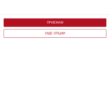
ПРИЕМАМ
Здраве
ОЩЕ ОПЦИИ
Защо не трябва да плувате по време
на гръмотевична буря
Възрастните знаят основните опасности,
тийнейджърите ги пренебрегват
09 август 2026 г.