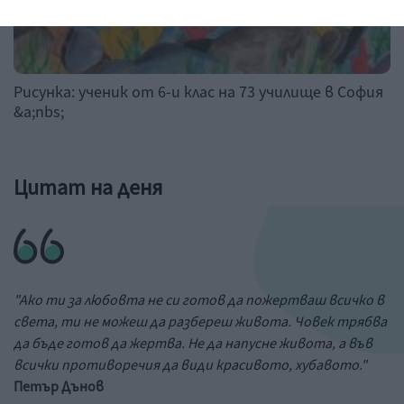
Рисунка: ученик от 6-и клас на 73 училище в София
&a;nbs;
Цитат на деня
"Ако ти за любовта не си готов да пожертваш всичко в
света, ти не можеш да разбереш живота. Човек трябва
да бъде готов да жертва. Не да напусне живота, а във
всички противоречия да види красивото, хубавото."
Петър Дънов