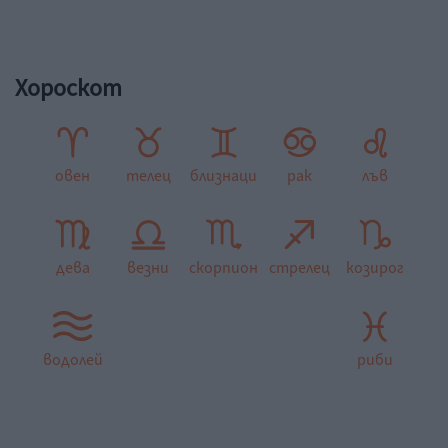
Хороскот
овен
телец
близнаци
рак
лъв
дева
везни
скорпион
стрелец
козирог
водолей
риби