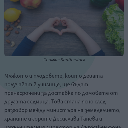
Снимка: Shutterstock
Млякото и плодовете, които децата
получават в училище, ще бъдат
пренасрочени за доставка по домовете от
другата седмица. Това стана ясно след
разговор между министъра на земеделието,
храните и горите Десислава Танева и
изпълнителния директор на Държавен фонд