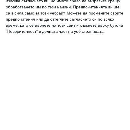
изисква съгласието ви, но имате право да възразите срещу
меню
ученици
училище
схеми
плодове
мляко
доставка
обработването им по тези начини. Предпочитанията ви ще
са в сила само за този уебсайт. Можете да промените своите
предпочитания или да оттеглите съгласието си по всяко
време, като се върнете на този сайт и кликнете върху бутона
Образование
"Поверителност" в долната част на уеб страницата.
От днес до четвъртък учениците ще са с
облекчен режим
Здраве
6 популярни мита за детското хранене
Още от
Хранене
Кърмата не достига:
К
и
5 съвета как да я
к
увеличим
е