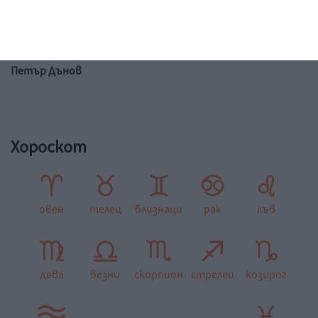
"Ако ти за любовта не си готов да пожертваш всичко в
света, ти не можеш да разбереш живота. Човек трябва
да бъде готов да жертва. Не да напусне живота, а във
всички противоречия да види красивото, хубавото."
Петър Дънов
Хороскот
овен
телец
близнаци
рак
лъв
дева
везни
скорпион
стрелец
козирог