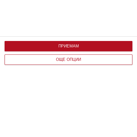
ПРИЕМАМ
ОЩЕ ОПЦИИ
Здраве
Как правилно да лекуваме хремата
5 основни правила, които родителите е добре да
спазват
07 август 2026 г.