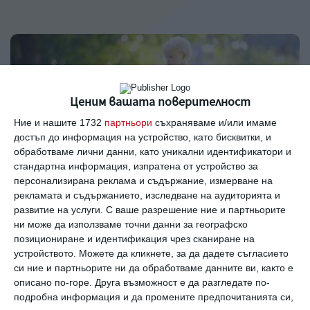
Ценим вашата поверителност
Ние и нашите 1732
партньори
съхраняваме и/или имаме
достъп до информация на устройство, като бисквитки, и
обработваме лични данни, като уникални идентификатори и
стандартна информация, изпратена от устройство за
персонализирана реклама и съдържание, измерване на
рекламата и съдържанието, изследване на аудиторията и
Здраве
развитие на услуги.
С ваше разрешение ние и партньорите
ни може да използваме точни данни за географско
9 ранни признака на аутизъм
позициониране и идентификация чрез сканиране на
устройството. Можете да кликнете, за да дадете съгласието
Главната задача на родителите е да ги
си ние и партньорите ни да обработваме данните ви, както е
разпознаят
описано по-горе. Друга възможност е да разгледате по-
подробна информация и да промените предпочитанията си,
30 август 2023 г.