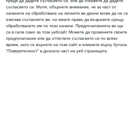
преди да дадете съгласието си, или да откажете да дадете
съгласието си.
Моля, обърнете внимание, че за част от
начините на обработване на личните ви данни може да не се
изисква съгласието ви, но имате право да възразите срещу
обработването им по тези начини. Предпочитанията ви ще
са в сила само за този уебсайт. Можете да промените своите
предпочитания или да оттеглите съгласието си по всяко
време, като се върнете на този сайт и кликнете върху бутона
"Поверителност" в долната част на уеб страницата.
Здраве
Ужас: детето има глисти
Как да разпознаем паразитите и какво може да
направим
21 юни 2020 г.