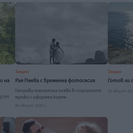
Заедно
Заедно
о на
Рая Пеева с бременна фотосесия
Готов ли 
Направи елегантна поява в социалните
06 август 202
з от
мрежи с оформен корем
06 август 2026 г.