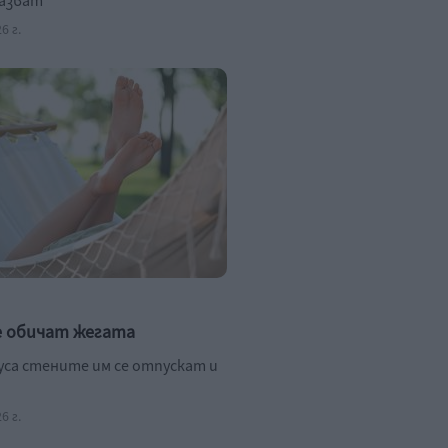
пазват
6 г.
е обичат жегата
дуса стените им се отпускат и
6 г.