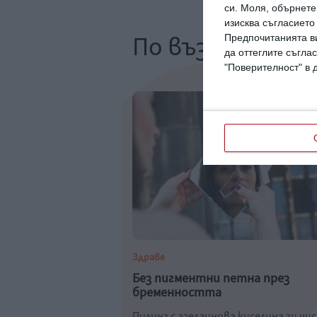
си.
Моля, обърнете 
изисква съгласието
По възраст
Предпочитанията ви
да оттеглите съглас
"Поверителност" в 
Здраве
Без пигментни петна през
бременността
Пилинг с азелаинова киселина ги чи