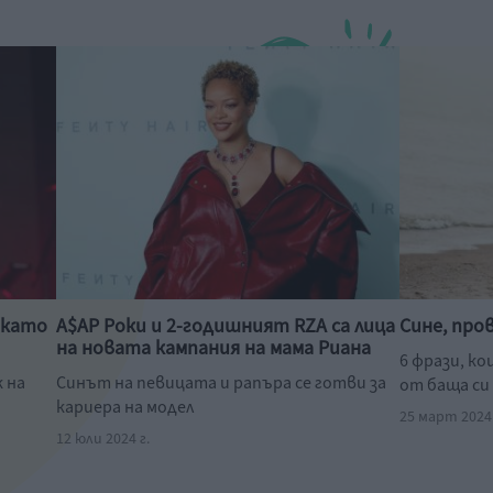
 като
A$AP Роки и 2-годишният RZA са лица
Сине, про
на новата кампания на мама Риана
6 фрази, ко
 на
Синът на певицата и рапъра се готви за
от баща си
кариера на модел
25 март 2024 
12 юли 2024 г.