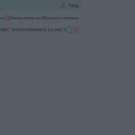
Вход
ето
Калкулатор на овулация и термин
ЕМЕ
С ТАТКО
НОВИНИ
ПО ВЪЗРАСТ