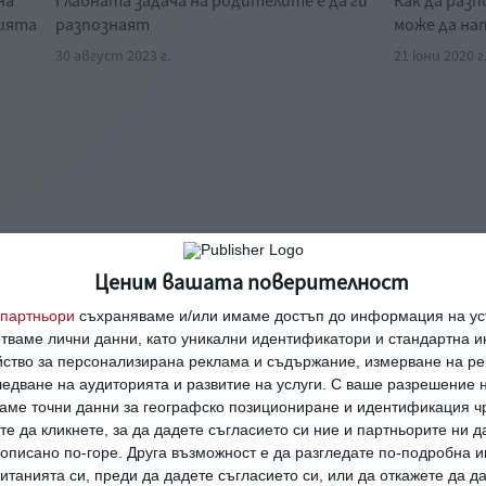
на
Главната задача на родителите е да ги
Как да раз
нията
разпознаят
може да на
30 август 2023 г.
21 юни 2020 г
Ценим вашата поверителност
партньори
съхраняваме и/или имаме достъп до информация на уст
отваме лични данни, като уникални идентификатори и стандартна 
йство за персонализирана реклама и съдържание, измерване на ре
едване на аудиторията и развитие на услуги.
С ваше разрешение н
аме точни данни за географско позициониране и идентификация ч
те да кликнете, за да дадете съгласието си ние и партньорите ни 
е описано по-горе. Друга възможност е да разгледате по-подробна
танията си, преди да дадете съгласието си, или да откажете да д