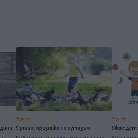
Здраве
Здраве
одина
9 ранни признака на аутизъм
Ужас: дет