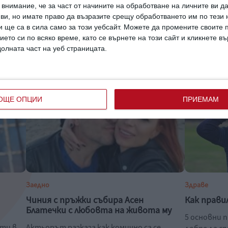
внимание, че за част от начините на обработване на личните ви д
 ви, но имате право да възразите срещу обработването им по тези 
 ще са в сила само за този уебсайт. Можете да промените своите
ието си по всяко време, като се върнете на този сайт и кликнете в
долната част на уеб страницата.
ОЩЕ ОПЦИИ
ПРИЕМАМ
Заедно
Здраве
Чиния с пръжки събира Асен
Как прави
Блатечки с любовта на живота му
5 основни 
сти в
Актьорът разказа как комично са се