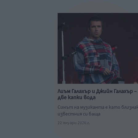
Лиъм Галахър и Джийн Галахър –
две капки вода
Синът на музиканта е като близнак
известния си баща
22 януари 2026 г.