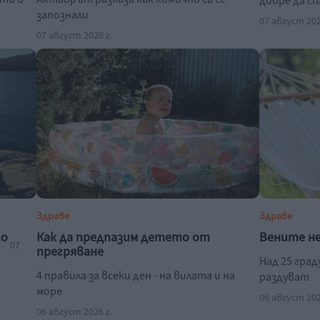
добре да с
запознали
07 август 202
07 август 2026 г.
Здраве
Здраве
то
Как да предпазим детето от
Вените н
07
прегряване
Над 25 гра
4 правила за всеки ден - на вилата и на
раздуват
море
06 август 202
06 август 2026 г.