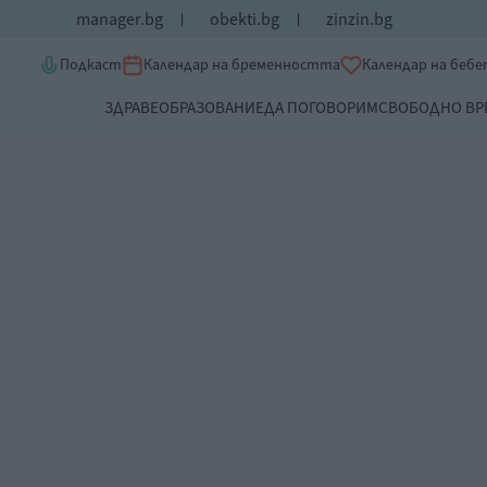
manager.bg
obekti.bg
zinzin.bg
Подкаст
Календар на бременността
Календар на беб
ЗДРАВЕ
ОБРАЗОВАНИЕ
ДА ПОГОВОРИМ
СВОБОДНО ВР