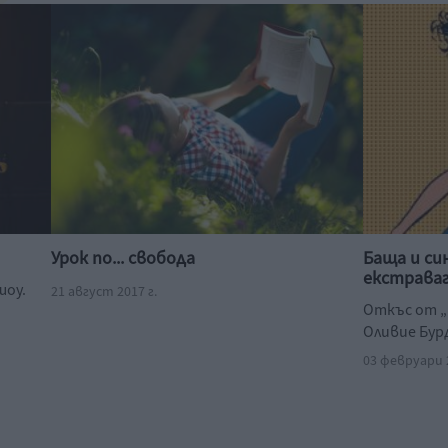
Урок по... свобода
Баща и си
екстрава
шоу.
21 август 2017 г.
Откъс от „
Оливие Бур
03 февруари 2