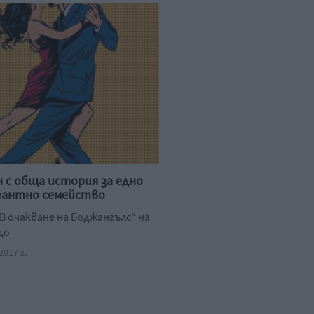
н с обща история за едно
гантно семейство
В очакване на Боджангълс“ на
до
017 г.