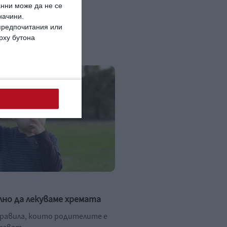
анни може да не се
начини.
 предпочитания или
ърху бутона
лно да лекуваме хремата
правила, които родителите е