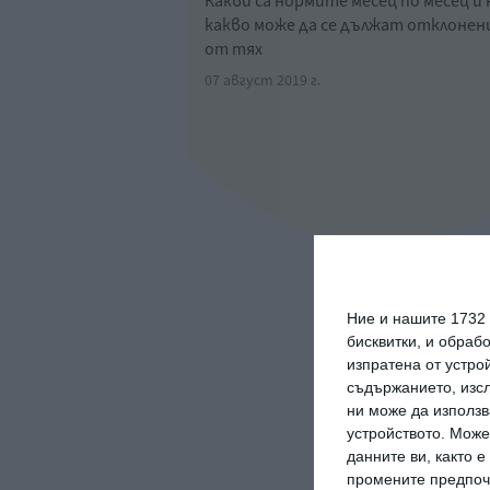
Какви са нормите месец по месец и 
какво може да се дължат отклоне
от тях
07 август 2019 г.
Ние и нашите 1732
бисквитки, и обраб
изпратена от устро
съдържанието, изсл
ни може да използв
устройството. Може
данните ви, както 
промените предпочи