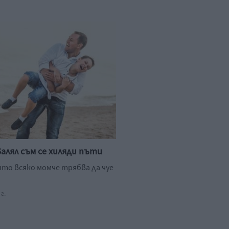
валял съм се хиляди пъти
ито всяко момче трябва да чуе
г.