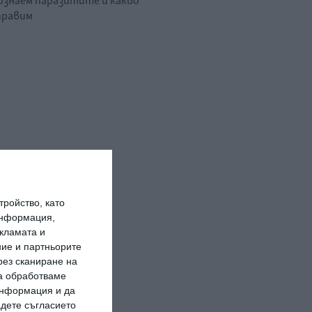
познаем паразитите и какво
правим
.
ройство, като
информация,
кламата и
ие и партньорите
рез сканиране на
да обработваме
 информация и да
адете съгласието