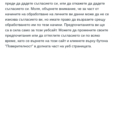
всички
преди да дадете съгласието си, или да откажете да дадете
съгласието си.
Моля, обърнете внимание, че за част от
14 доказателства, че бременността е велико
начините на обработване на личните ви данни може да не се
преживяване
изисква съгласието ви, но имате право да възразите срещу
07 юни 2019 г.
обработването им по тези начини. Предпочитанията ви ще
са в сила само за този уебсайт. Можете да промените своите
предпочитания или да оттеглите съгласието си по всяко
време, като се върнете на този сайт и кликнете върху бутона
"Поверителност" в долната част на уеб страницата.
Мама ме прави нещастна
10 доказателства за сложните отношения с нея и как да