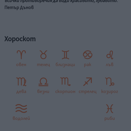
всички противоречия да види красивото, хубавото."
Петър Дънов
Хороскот
овен
телец
близнаци
рак
лъв
дева
везни
скорпион
стрелец
козирог
водолей
риби