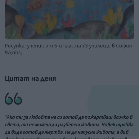
Рисунка: ученик от 6-и клас на 73 училище в София
&a;nbs;
Цитат на деня
"Ако ти за любовта не си готов да пожертваш всичко в
света, ти не можеш да разбереш живота. Човек трябва
да бъде готов да жертва. Не да напусне живота, а във