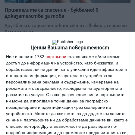
Приятелите са спасение - буквално! 6
доказателства за това
Дружбата и социалните контакти са важни за нашето
благополучие
20 август 2019 г.
Ценим вашата поверителност
Ние и нашите 1732
партньори
съхраняваме и/или имаме
достъп до информация на устройство, като бисквитки, и
обработваме лични данни, като уникални идентификатори и
стандартна информация, изпратена от устройство за
персонализирана реклама и съдържание, измерване на
рекламата и съдържанието, изследване на аудиторията и
развитие на услуги.
С ваше разрешение ние и партньорите
ни може да използваме точни данни за географско
позициониране и идентификация чрез сканиране на
устройството. Можете да кликнете, за да дадете съгласието
си ние и партньорите ни да обработваме данните ви, както е
описано по-горе. Друга възможност е да разгледате по-
Бъдещите майки са като котенцата – умиляват
подробна информация и да промените предпочитанията си,