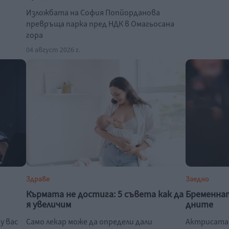
Изложбата на София Попйорданова
превръща парка пред НДК в Омагьосана
гора
04 август 2026 г.
Здраве
Заедно
Кърмата не достига: 5 съвета как да
Бременна
я увеличим
дните
у вас
Само лекар може да определи дали
Актрисата 