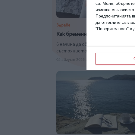
си.
Моля, обърнете 
изисква съгласието
Предпочитанията ви
да оттеглите съглас
Здраве
"Поверителност" в 
Как бременната да оцелее в же
6 начина да облекчи отоците и
състоянието си
05 август 2026 г.