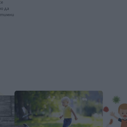
се
о да
нтимни