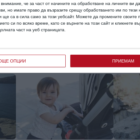
внимание, че за част от начините на обработване на личните ви д
 ви, но имате право да възразите срещу обработването им по тези 
 ще са в сила само за този уебсайт. Можете да промените своите
ието си по всяко време, като се върнете на този сайт и кликнете в
Да поговорим
Заедно
долната част на уеб страницата.
гата
3 неща, които прави патньорът,
Павел Ива
който ви подкрепя
у сина си
Проверете дали това се случва с вашата
Екранният 
връзка
усилено
ОЩЕ ОПЦИИ
ПРИЕМАМ
05 август 2026 г.
05 август 202