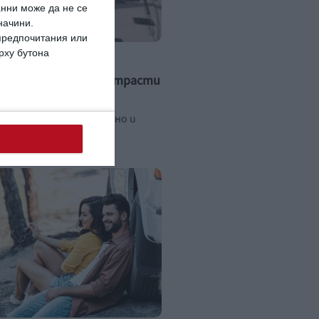
анни може да не се
начини.
 предпочитания или
ърху бутона
нов пали спортни страсти
Гунди спортува редовно и
6 г.