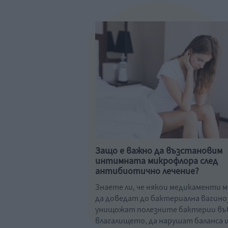
Защо е важно да възстановим
интимната микрофлора след
антибиотично лечение?
Знаете ли, че някои медикаменти 
да доведат до бактериална вагиноз
унищожат полезните бактерии въ
влагалището, да нарушат баланса и