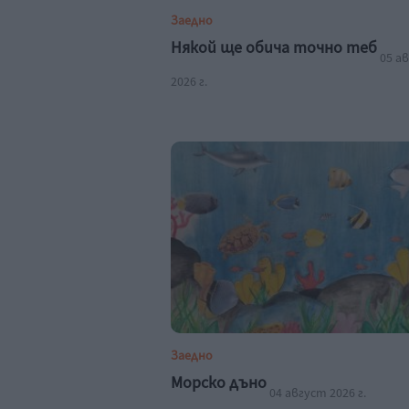
Заедно
Някой ще обича точно теб
05 а
2026 г.
Заедно
Морско дъно
04 август 2026 г.