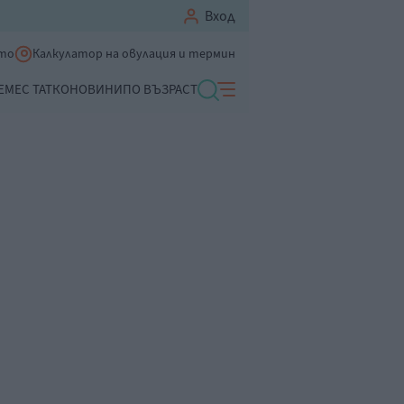
Вход
ето
Калкулатор на овулация и термин
ЕМЕ
С ТАТКО
НОВИНИ
ПО ВЪЗРАСТ