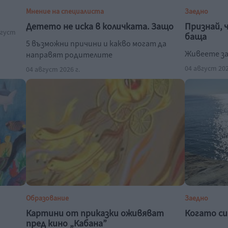
Мнение на специалиста
Заедно
Детето не иска в количката. Защо
Признай, 
вгуст
баща
5 възможни причини и какво могат да
Живеете за
направят родителите
04 август 202
04 август 2026 г.
Образование
Заедно
Картини от приказки оживяват
Когато си
пред кино „Кабана”