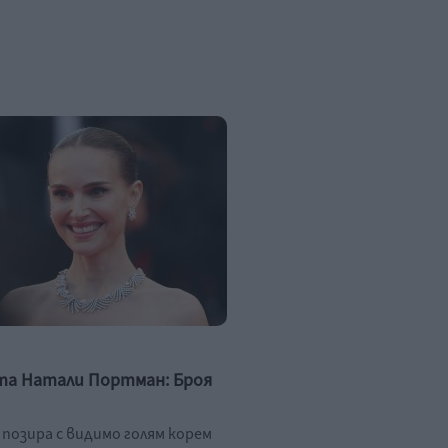
та Натали Портман: Броя
позира с видимо голям корем