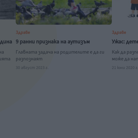
Здраве
Здраве
одина
9 ранни признака на аутизъм
Ужас: дет
на
Главната задача на родителите е да ги
Как да раз
нията
разпознаят
може да на
30 август 2023 г.
21 юни 2020 г