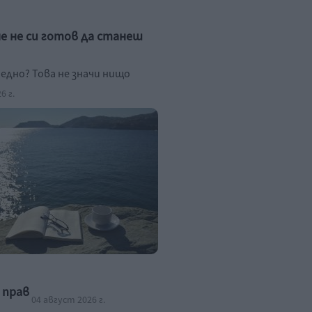
че не си готов да станеш
едно? Това не значи нищо
6 г.
 прав
04 август 2026 г.