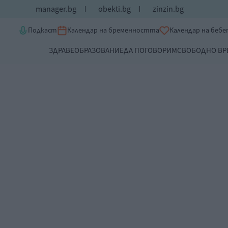
manager.bg
obekti.bg
zinzin.bg
Подкаст
Календар на бременността
Календар на беб
ЗДРАВЕ
ОБРАЗОВАНИЕ
ДА ПОГОВОРИМ
СВОБОДНО ВР