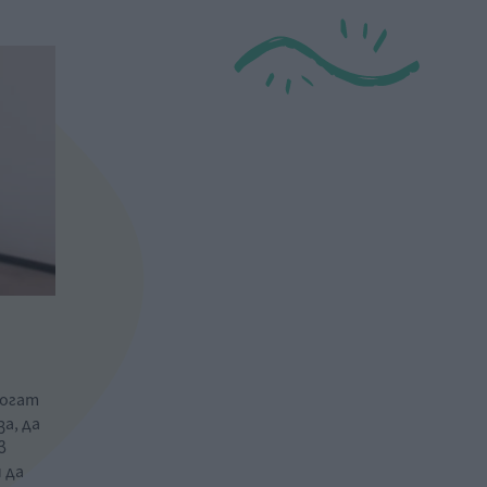
могат
а, да
в
 да