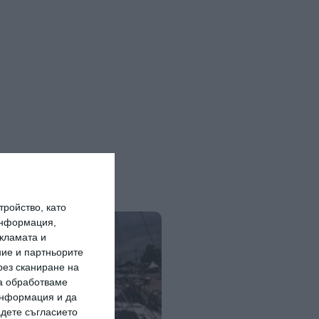
ройство, като
информация,
кламата и
ие и партньорите
рез сканиране на
да обработваме
 информация и да
адете съгласието