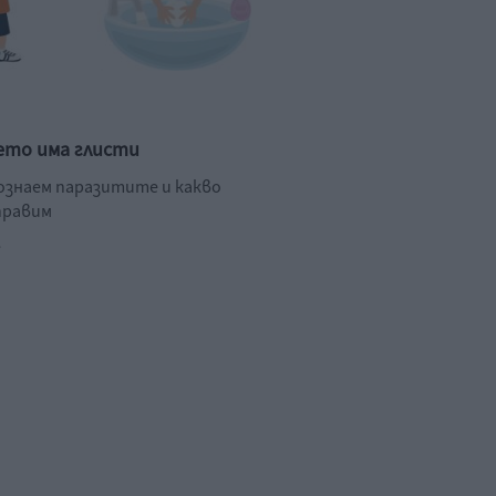
ето има глисти
познаем паразитите и какво
правим
.