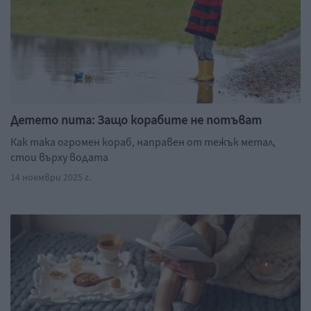
Детето пита: Защо корабите не потъват
Как така огромен кораб, направен от тежък метал,
стои върху водата
14 ноември 2025 г.