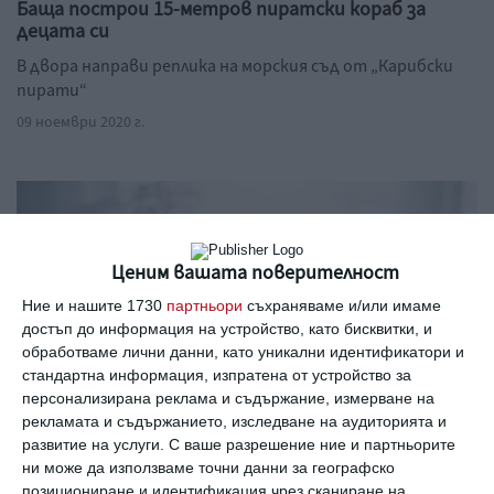
Баща построи 15-метров пиратски кораб за
децата си
В двора направи реплика на морския съд от „Карибски
пирати“
09 ноември 2020 г.
Ценим вашата поверителност
Ние и нашите 1730
партньори
съхраняваме и/или имаме
достъп до информация на устройство, като бисквитки, и
обработваме лични данни, като уникални идентификатори и
стандартна информация, изпратена от устройство за
персонализирана реклама и съдържание, измерване на
рекламата и съдържанието, изследване на аудиторията и
развитие на услуги.
С ваше разрешение ние и партньорите
Бурите носят вятър
ни може да използваме точни данни за географско
позициониране и идентификация чрез сканиране на