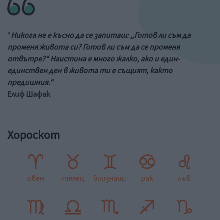
"
Никога не е късно да се запиташ: ,,Готов ли съм да
променя живота си? Готов ли съм да се променя
отвътре?“ Наистина е много жалко, ако и един-
единствен ден в живота ти е същият, както
предишния.“
Елиф Шафак
Хороскот
овен
телец
близнаци
рак
лъв