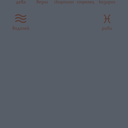
дева
везни
скорпион
стрелец
козирог
водолей
риби