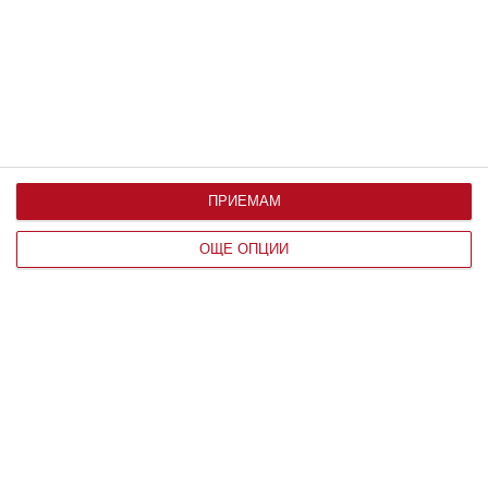
Идилия и релакс за семейството на
Башар Рахал
Любомира Башева пусна фоторазказ от ваканцията им
06 август 2026 г.
ПРИЕМАМ
ОЩЕ ОПЦИИ
Заедно