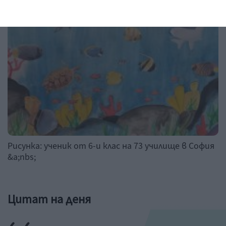
Рисунка на деня
Рисунка: ученик от 6-и клас на 73 училище в София
&a;nbs;
Цитат на деня