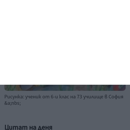
Рисунка на деня
Рисунка: ученик от 6-и клас на 73 училище в София
&a;nbs;
Цитат на деня