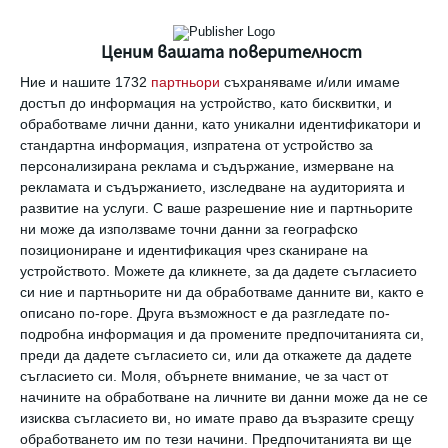
Ценим вашата поверителност
Ние и нашите 1732
партньори
съхраняваме и/или имаме
Разкриваме мита за идеалната майка
достъп до информация на устройство, като бисквитки, и
обработваме лични данни, като уникални идентификатори и
Вижте дали наистина съществува такова понятие
стандартна информация, изпратена от устройство за
31 май 2022 г.
персонализирана реклама и съдържание, измерване на
рекламата и съдържанието, изследване на аудиторията и
развитие на услуги.
С ваше разрешение ние и партньорите
ни може да използваме точни данни за географско
позициониране и идентификация чрез сканиране на
устройството. Можете да кликнете, за да дадете съгласието
си ние и партньорите ни да обработваме данните ви, както е
описано по-горе. Друга възможност е да разгледате по-
подробна информация и да промените предпочитанията си,
преди да дадете съгласието си, или да откажете да дадете
съгласието си.
Моля, обърнете внимание, че за част от
начините на обработване на личните ви данни може да не се
изисква съгласието ви, но имате право да възразите срещу
обработването им по тези начини. Предпочитанията ви ще