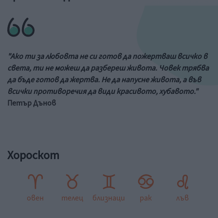
"Ако ти за любовта не си готов да пожертваш всичко в
света, ти не можеш да разбереш живота. Човек трябва
да бъде готов да жертва. Не да напусне живота, а във
всички противоречия да види красивото, хубавото."
Петър Дънов
Хороскот
овен
телец
близнаци
рак
лъв