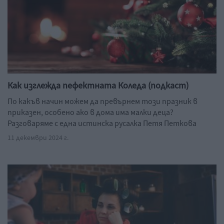
Как изглежда пефектната Коледа (подкаст)
По какъв начин можем да превърнем този празник в
приказен, особено ако в дома има малки деца?
Разговаряме с една истинска русалка Петя Петкова
11 декември 2024 г.