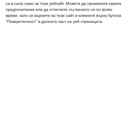
са в сила само за този уебсайт. Можете да промените своите
Портрет на една НЕсъвършена майка
предпочитания или да оттеглите съгласието си по всяко
Да бъдете перфектни е невъзможно, а и доста скучно
време, като се върнете на този сайт и кликнете върху бутона
"Поверителност" в долната част на уеб страницата.
21 май 2021 г.
Перфектната закуска - яйца, овесени ядки, сирене
Какво точно да включва, за да е максимално полезна
12 октомври 2019 г.