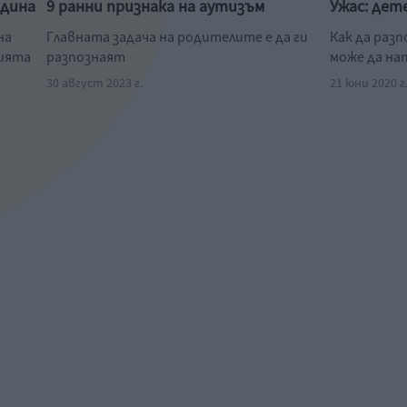
одина
9 ранни признака на аутизъм
Ужас: дет
на
Главната задача на родителите е да ги
Как да раз
нията
разпознаят
може да на
30 август 2023 г.
21 юни 2020 г