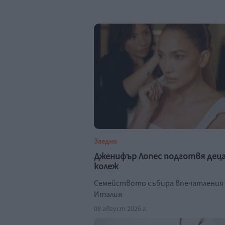
Заедно
Дженифър Лопес подготвя дец
колеж
Семейството събира впечатления
Италия
08 август 2026 г.