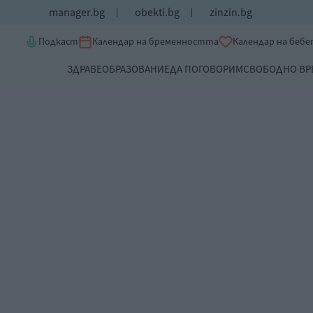
manager.bg
obekti.bg
zinzin.bg
Подкаст
Календар на бременността
Календар на беб
ЗДРАВЕ
ОБРАЗОВАНИЕ
ДА ПОГОВОРИМ
СВОБОДНО ВР