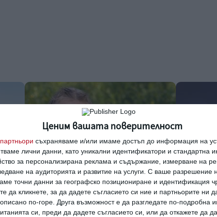
Ценим вашата поверителност
партньори
съхраняваме и/или имаме достъп до информация на уст
отваме лични данни, като уникални идентификатори и стандартна 
йство за персонализирана реклама и съдържание, измерване на ре
едване на аудиторията и развитие на услуги.
С ваше разрешение н
аме точни данни за географско позициониране и идентификация ч
те да кликнете, за да дадете съгласието си ние и партньорите ни 
Мнение на специалиста
Здраве
е описано по-горе. Друга възможност е да разгледате по-подробна
а
Детето пита: Защо сърцето бие
Защо не т
танията си, преди да дадете съгласието си, или да откажете да д