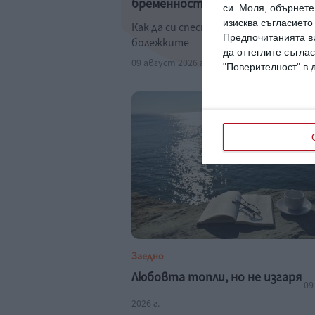
бременността
си.
Моля, обърнете 
изисква съгласието
Как да си спестим дискомфорта и
Предпочитанията ви
болежките
да оттеглите съглас
09 август 2026 г.
"Поверителност" в 
Заедно
Любовта топли, но не изгаря
09
2026 г.