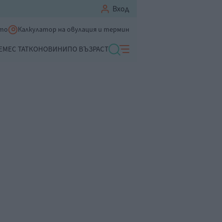
Вход
ето
Калкулатор на овулация и термин
ЕМЕ
С ТАТКО
НОВИНИ
ПО ВЪЗРАСТ