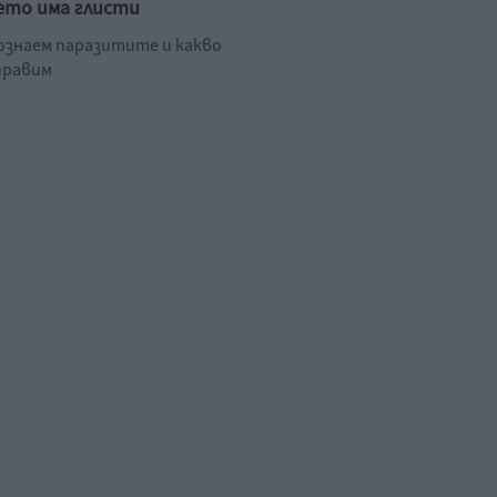
ето има глисти
познаем паразитите и какво
правим
.