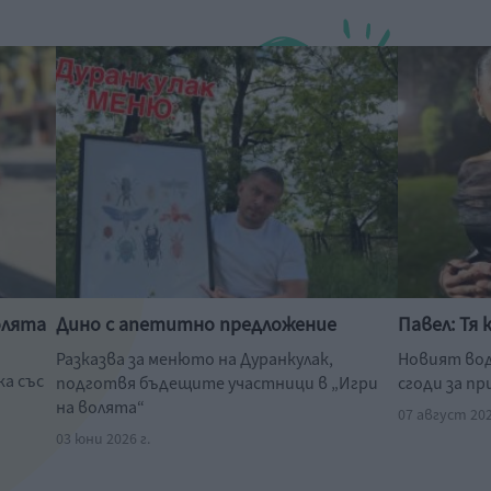
олята
Дино с апетитно предложение
Павел: Тя 
Разказва за менюто на Дуранкулак,
Новият вод
ка със
подготвя бъдещите участници в „Игри
сгоди за п
на волята“
07 август 202
03 юни 2026 г.