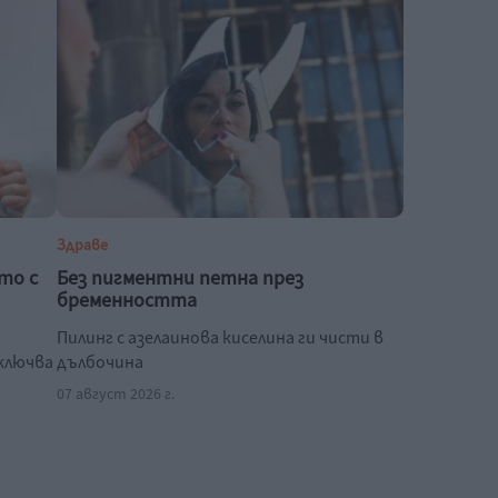
Здраве
то с
Без пигментни петна през
бременността
Пилинг с азелаинова киселина ги чисти в
зключва
дълбочина
07 август 2026 г.