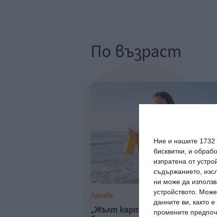
По възраст
Ние и нашите 1732
бисквитки, и обраб
изпратена от устро
съдържанието, изсл
ни може да използв
устройството. Може
Здраве
данните ви, както 
„Жълт картон“ за тегобите н
промените предпочи