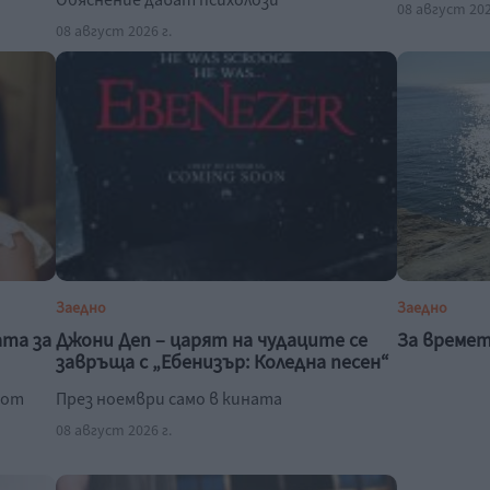
Обяснение дават психолози
08 август 202
08 август 2026 г.
Заедно
Заедно
ата за
Джони Деп – царят на чудаците се
За времет
завръща с „Ебенизър: Коледна песен“
 от
През ноември само в кината
08 август 2026 г.