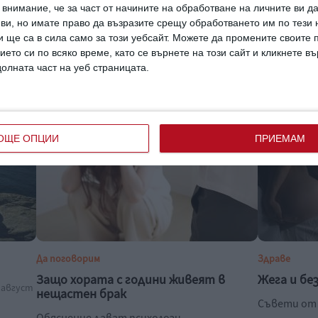
на гръмот
внимание, че за част от начините на обработване на личните ви д
Как да обясните и да разпалите
 ви, но имате право да възразите срещу обработването им по тези 
Възрастни
любопитството му
 ще са в сила само за този уебсайт. Можете да промените своите
опасности
09 август 2026 г.
ието си по всяко време, като се върнете на този сайт и кликнете в
пренебрег
долната част на уеб страницата.
09 август 202
ОЩЕ ОПЦИИ
ПРИЕМАМ
Да поговорим
Здраве
Защо хората с години живеят в
Жега и бе
 август
нещастен брак
Съвети от 