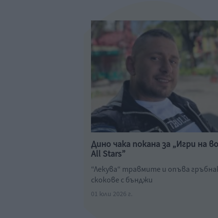
Дино чака покана за „Игри на в
All Stars”
“Лекува“ травмите и опъва гръбна
скокове с бънджи
01 юли 2026 г.