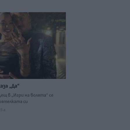
каза „Да“
ещ в „Игри на волята“ се
риятелката си
5 г.