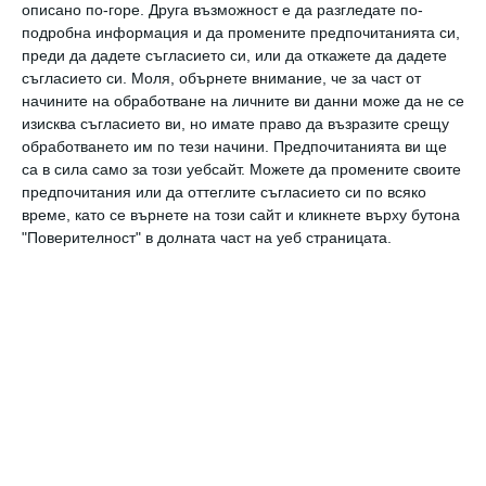
описано по-горе. Друга възможност е да разгледате по-
подробна информация и да промените предпочитанията си,
преди да дадете съгласието си, или да откажете да дадете
съгласието си.
Моля, обърнете внимание, че за част от
начините на обработване на личните ви данни може да не се
изисква съгласието ви, но имате право да възразите срещу
обработването им по тези начини. Предпочитанията ви ще
са в сила само за този уебсайт. Можете да промените своите
Здраве
предпочитания или да оттеглите съгласието си по всяко
време, като се върнете на този сайт и кликнете върху бутона
9 ранни признака на аутизъм
"Поверителност" в долната част на уеб страницата.
Главната задача на родителите е да ги
разпознаят
30 август 2023 г.