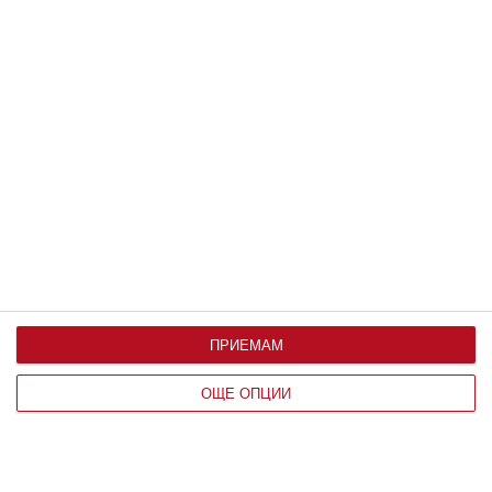
Здраве
Без пигментни петна през
бременността
Пилинг с азелаинова киселина ги чисти в дълбочина
07 август 2026 г.
ПРИЕМАМ
ОЩЕ ОПЦИИ