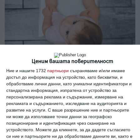
Здраве
Ценим вашата поверителност
Ръст и тегло на бебето до 1 година
Ние и нашите 1732
партньори
съхраняваме и/или имаме
достъп до информация на устройство, като бисквитки, и
Какви са нормите месец по месец и на какво може
обработваме лични данни, като уникални идентификатори и
да се дължат отклоненията от тях
стандартна информация, изпратена от устройство за
07 август 2019 г.
персонализирана реклама и съдържание, измерване на
рекламата и съдържанието, изследване на аудиторията и
развитие на услуги.
С ваше разрешение ние и партньорите
ни може да използваме точни данни за географско
позициониране и идентификация чрез сканиране на
устройството. Можете да кликнете, за да дадете съгласието
си ние и партньорите ни да обработваме данните ви, както е