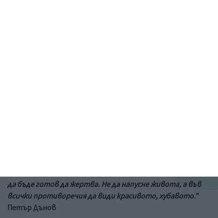
Рисунка: ученик от 6-и клас на 73 училище в София
&a;nbs;
Цитат на деня
"Ако ти за любовта не си готов да пожертваш всичко в
света, ти не можеш да разбереш живота. Човек трябва
да бъде готов да жертва. Не да напусне живота, а във
всички противоречия да види красивото, хубавото."
Петър Дънов