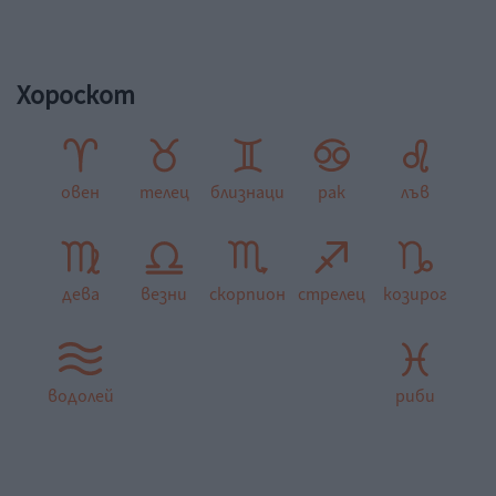
Хороскот
овен
телец
близнаци
рак
лъв
дева
везни
скорпион
стрелец
козирог
водолей
риби