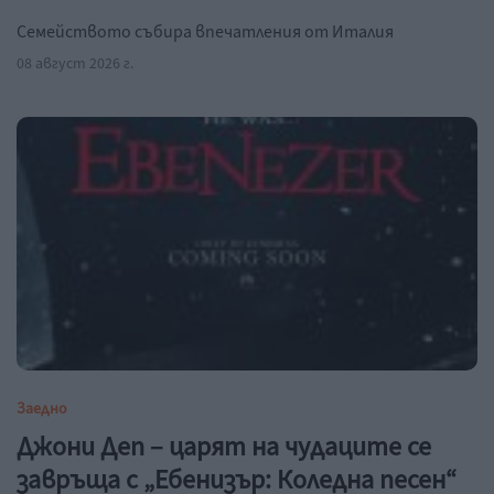
Семейството събира впечатления от Италия
08 август 2026 г.
Заедно
Джони Деп – царят на чудаците се
завръща с „Ебенизър: Коледна песен“