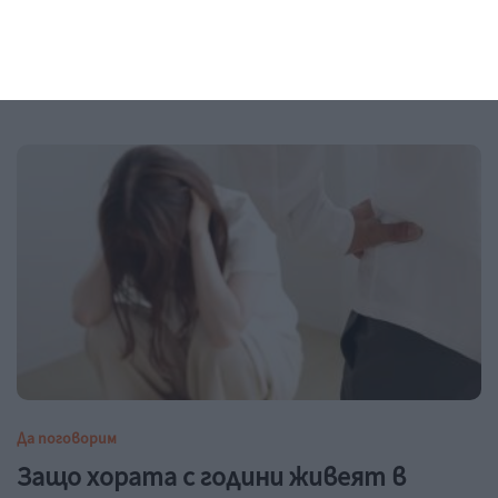
Любовта топли, но не изгаря
09 август 2026
г.
Да поговорим
Защо хората с години живеят в