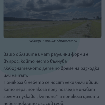
Облаци. Снимка: Shutterstock
Защо облаците имат различни форми е
въпрос, който често вълнува
любознателното дете по време на разходка
или на път.
Понякога в небето се носят леки бели ивици
като пера, понякога през погледа минават
големи пухкави „купчини“, а понякога цялото
небе е покрито със сив слой.