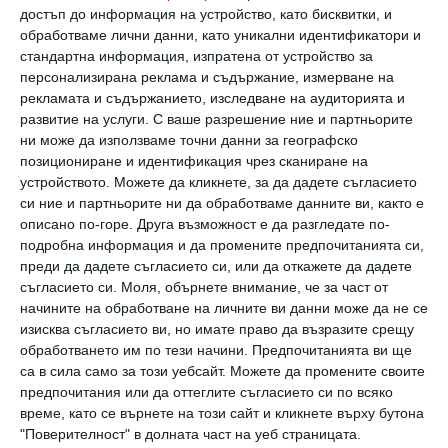
достъп до информация на устройство, като бисквитки, и
Можете да го обясните на детето съвсем
обработваме лични данни, като уникални идентификатори и
стандартна информация, изпратена от устройство за
просто: облаците са вода във въздуха.
персонализирана реклама и съдържание, измерване на
Вятърът постоянно духа, издига се, охлажда
рекламата и съдържанието, изследване на аудиторията и
развитие на услуги.
С ваше разрешение ние и партньорите
се и се смесва. Така се образуват различни
ни може да използваме точни данни за географско
форми - сякаш някой извайва облаците от
позициониране и идентификация чрез сканиране на
много мек и постоянно движещ се материал.
устройството. Можете да кликнете, за да дадете съгласието
си ние и партньорите ни да обработваме данните ви, както е
описано по-горе. Друга възможност е да разгледате по-
подробна информация и да промените предпочитанията си,
Как вятърът и въздухът ги
преди да дадете съгласието си, или да откажете да дадете
съгласието си.
Моля, обърнете внимание, че за част от
променят
начините на обработване на личните ви данни може да не се
изисква съгласието ви, но имате право да възразите срещу
обработването им по тези начини. Предпочитанията ви ще
са в сила само за този уебсайт. Можете да промените своите
предпочитания или да оттеглите съгласието си по всяко
време, като се върнете на този сайт и кликнете върху бутона
"Поверителност" в долната част на уеб страницата.