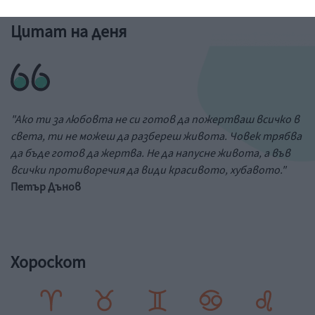
Цитат на деня
"Ако ти за любовта не си готов да пожертваш всичко в
света, ти не можеш да разбереш живота. Човек трябва
да бъде готов да жертва. Не да напусне живота, а във
всички противоречия да види красивото, хубавото."
Петър Дънов
Хороскот