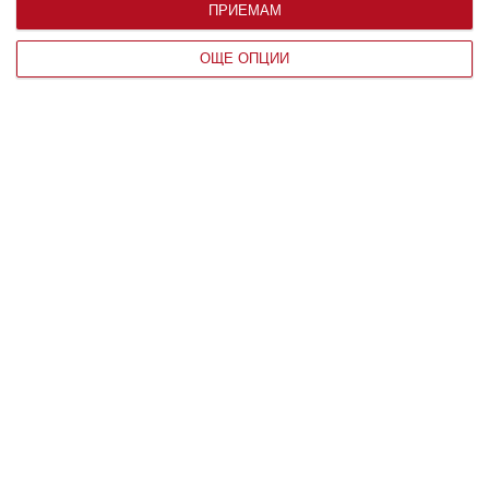
ПРИЕМАМ
По възраст
ОЩЕ ОПЦИИ
Мнение на специалиста
Агресивният тийнейджър
Как да му помогнете да се отърве от това неприемливо