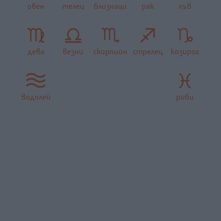
овен
телец
близнаци
рак
лъв
дева
везни
скорпион
стрелец
козирог
водолей
риби