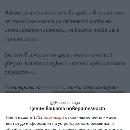
Някои са станали толкова добри в писането,
че спокойно могат да отнемат хляба на
истинските писатели, на които това им е
професията.
Вижте в галерия по-долу и останалите 6
звезди, които са изключително добри и като
разказвачи.
По материали от
MowieWeb
, снимки: Getty и Instagram
1/6
Ценим вашата поверителност
Ние и нашите 1732
партньори
съхраняваме и/или имаме
достъп до информация на устройство, като бисквитки, и
обработваме лични данни, като уникални идентификатори и