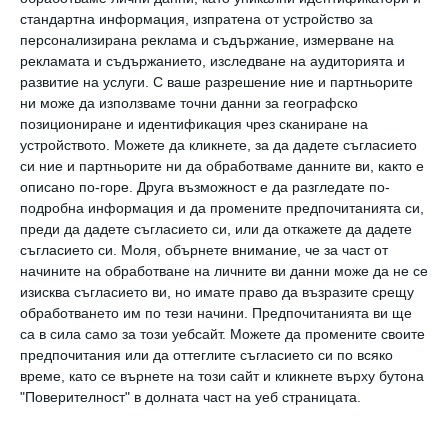
стандартна информация, изпратена от устройство за
персонализирана реклама и съдържание, измерване на
рекламата и съдържанието, изследване на аудиторията и
развитие на услуги.
С ваше разрешение ние и партньорите
ни може да използваме точни данни за географско
позициониране и идентификация чрез сканиране на
устройството. Можете да кликнете, за да дадете съгласието
си ние и партньорите ни да обработваме данните ви, както е
описано по-горе. Друга възможност е да разгледате по-
подробна информация и да промените предпочитанията си,
преди да дадете съгласието си, или да откажете да дадете
съгласието си.
Моля, обърнете внимание, че за част от
н
начините на обработване на личните ви данни може да не се
изисква съгласието ви, но имате право да възразите срещу
ка
обработването им по тези начини. Предпочитанията ви ще
са в сила само за този уебсайт. Можете да промените своите
е
предпочитания или да оттеглите съгласието си по всяко
ят
време, като се върнете на този сайт и кликнете върху бутона
"Поверителност" в долната част на уеб страницата.