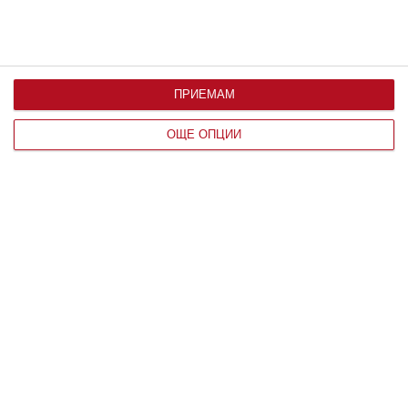
ПРИЕМАМ
ОЩЕ ОПЦИИ
Здраве
Без пигментни петна през
бременността
Пилинг с азелаинова киселина ги чисти в дълбочина
07 август 2026 г.