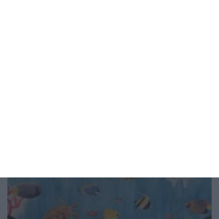
Здраве
Как бременната да оцелее в жегата
6 начина да облекчи отоците и състоянието си
05 август 2026 г.
Рисунка на деня