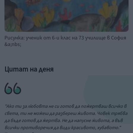
Рисунка: ученик от 6-и клас на 73 училище в София
&a;nbs;
Цитат на деня
"Ако ти за любовта не си готов да пожертваш всичко в
света, ти не можеш да разбереш живота. Човек трябва
да бъде готов да жертва. Не да напусне живота, а във
всички противоречия да види красивото, хубавото."