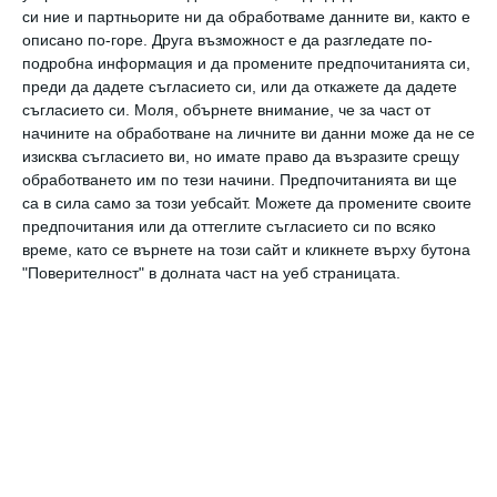
си ние и партньорите ни да обработваме данните ви, както е
описано по-горе. Друга възможност е да разгледате по-
подробна информация и да промените предпочитанията си,
A post shared by Miranda Kerr
преди да дадете съгласието си, или да откажете да дадете
(@mirandakerr)
съгласието си.
Моля, обърнете внимание, че за част от
начините на обработване на личните ви данни може да не се
изисква съгласието ви, но имате право да възразите срещу
обработването им по тези начини. Предпочитанията ви ще
Миранда Кер с едно от момчетата си.
са в сила само за този уебсайт. Можете да промените своите
предпочитания или да оттеглите съгласието си по всяко
време, като се върнете на този сайт и кликнете върху бутона
Снимка:
Instagram
"Поверителност" в долната част на уеб страницата.
„Най-големият ми син Флин, който е на 15
години и е художник, всъщност не е толкова
заинтересован от идеята. Но пък използва
продуктите, както и приятелите му“
,
обясни още моделът.