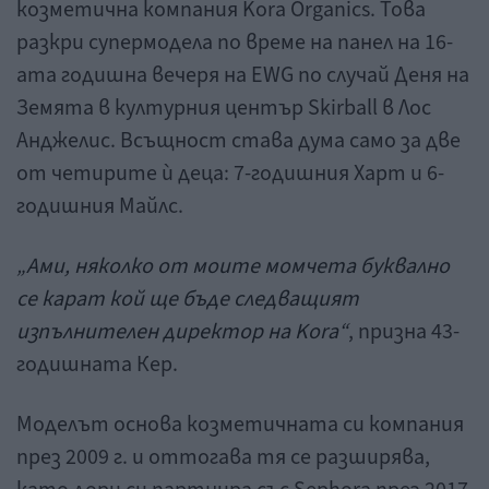
козметична компания Kora Organics. Това
разкри супермодела по време на панел на 16-
ата годишна вечеря на EWG по случай Деня на
Земята в културния център Skirball в Лос
Анджелис. Всъщност става дума само за две
от четирите ѝ деца: 7-годишния Харт и 6-
годишния Майлс.
„Ами, няколко от моите момчета буквално
се карат кой ще бъде следващият
изпълнителен директор на
Kora
“
, призна 43-
годишната Кер.
Моделът основа козметичната си компания
през 2009 г. и оттогава тя се разширява,