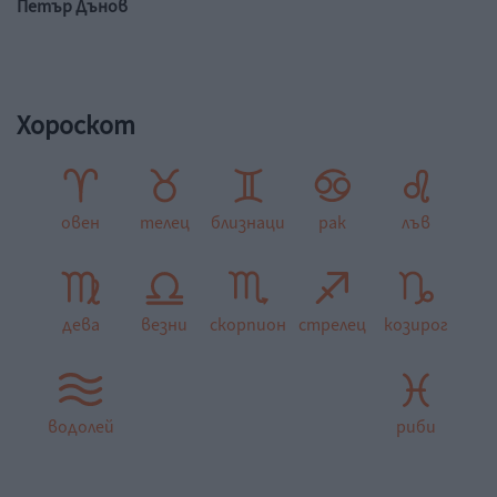
Петър Дънов
Хороскот
овен
телец
близнаци
рак
лъв
дева
везни
скорпион
стрелец
козирог
водолей
риби