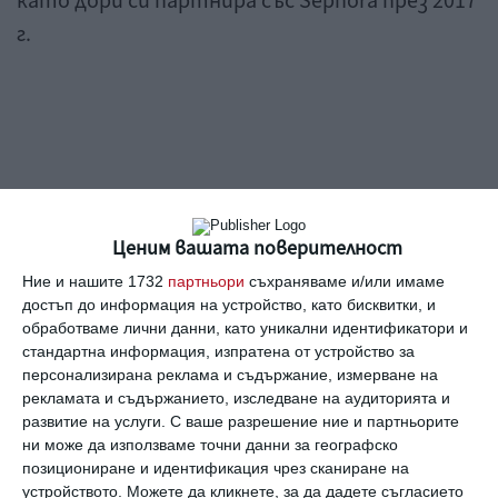
като дори си партнира със Sephora през 2017
г.
View this post on Instagram
Ценим вашата поверителност
Ние и нашите 1732
партньори
съхраняваме и/или имаме
достъп до информация на устройство, като бисквитки, и
обработваме лични данни, като уникални идентификатори и
стандартна информация, изпратена от устройство за
персонализирана реклама и съдържание, измерване на
рекламата и съдържанието, изследване на аудиторията и
развитие на услуги.
С ваше разрешение ние и партньорите
ни може да използваме точни данни за географско
позициониране и идентификация чрез сканиране на
устройството. Можете да кликнете, за да дадете съгласието