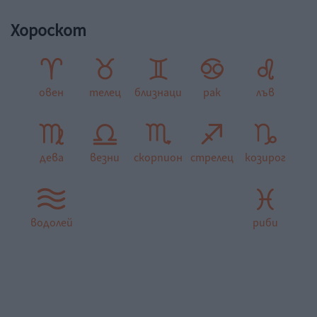
Хороскот
овен
телец
близнаци
рак
лъв
дева
везни
скорпион
стрелец
козирог
водолей
риби