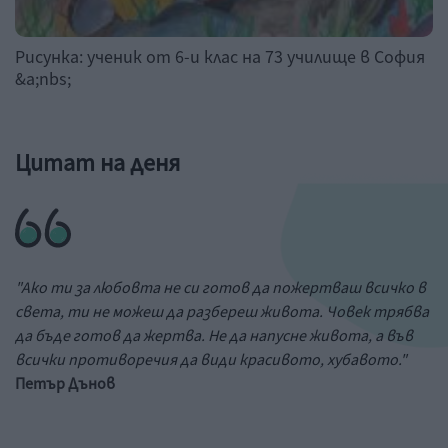
Рисунка: ученик от 6-и клас на 73 училище в София
&a;nbs;
Цитат на деня
"Ако ти за любовта не си готов да пожертваш всичко в
света, ти не можеш да разбереш живота. Човек трябва
да бъде готов да жертва. Не да напусне живота, а във
всички противоречия да види красивото, хубавото."
Петър Дънов