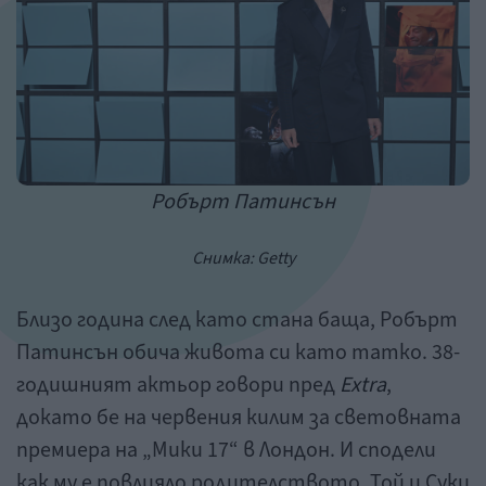
Робърт Патинсън
Снимка: Getty
Близо година след като стана баща, Робърт
Патинсън обича живота си като татко. 38-
годишният актьор говори пред
Extra
,
докато бе на червения килим за световната
премиера на „Мики 17“ в Лондон. И сподели
как му е повлияло родителството. Той и Суки