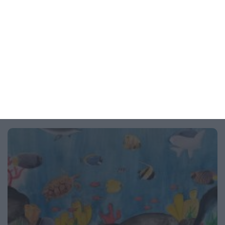
Как да предпазим детето от
прегряване
4 правила за всеки ден - на вилата и на море
06 август 2026 г.
Рисунка на деня