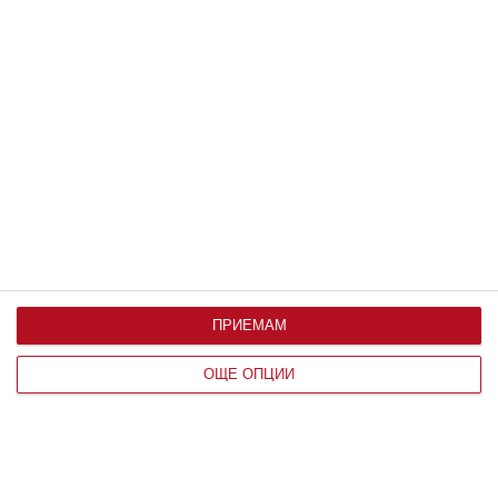
Да поговорим
Защо хората с години живеят в
нещастен брак
Обяснение дават психолози
08 август 2026 г.
ПРИЕМАМ
ОЩЕ ОПЦИИ