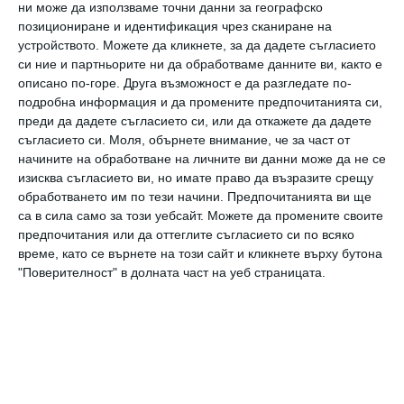
че той и Уотърхаус все още не са започнали
ни може да използваме точни данни за географско
да планират партито.
позициониране и идентификация чрез сканиране на
устройството. Можете да кликнете, за да дадете съгласието
„Не съм мислил за това. Това е друго нещо,
си ние и партньорите ни да обработваме данните ви, както е
което трябва да направя“
, каза той. Но пък
описано по-горе. Друга възможност е да разгледате по-
подробна информация и да промените предпочитанията си,
разкри какви умения е придобил като татко
преди да дадете съгласието си, или да откажете да дадете
пред тази първа година.
съгласието си.
Моля, обърнете внимание, че за част от
начините на обработване на личните ви данни може да не се
„Аз съм истински експерт с памперса. Дори
изисква съгласието ви, но имате право да възразите срещу
бебето не разбира, че пелената му е
обработването им по тези начини. Предпочитанията ви ще
сменена“
, похвали се Патинсън пред
Extra
.
са в сила само за този уебсайт. Можете да промените своите
предпочитания или да оттеглите съгласието си по всяко
Актьорът също така потвърди, че един ден
време, като се върнете на този сайт и кликнете върху бутона
ще се снима в детски филм, отбелязвайки:
"Поверителност" в долната част на уеб страницата.
„Винаги съм отворен за всичко“
.
Връзката на Патерсън с дъщеря им е нещо,
което възхищава 33-годишната Уотърхаус.
Тя разказа за това пред
Today
и призна, че е