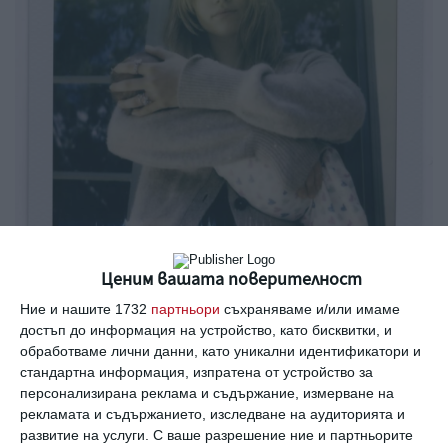
Ценим вашата поверителност
Суки Уотърсхаус с малката им дъщеричка.
Ние и нашите 1732
партньори
съхраняваме и/или имаме
достъп до информация на устройство, като бисквитки, и
Снимка: Instagram
обработваме лични данни, като уникални идентификатори и
стандартна информация, изпратена от устройство за
И въпреки че рожденият ден на дъщеря му
персонализирана реклама и съдържание, измерване на
рекламата и съдържанието, изследване на аудиторията и
наближава, звездата призна пред изданието,
развитие на услуги.
С ваше разрешение ние и партньорите