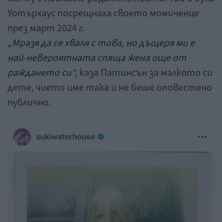
Уотърхаус посрещнаха своето момиченце
през март 2024 г.
„Мразя да се хваля с това, но дъщеря ми е
най-невероятната спяща жена още от
раждането си“,
каза Патинсън за малкото си
дете, чието име така и не беше оповестено
публично.