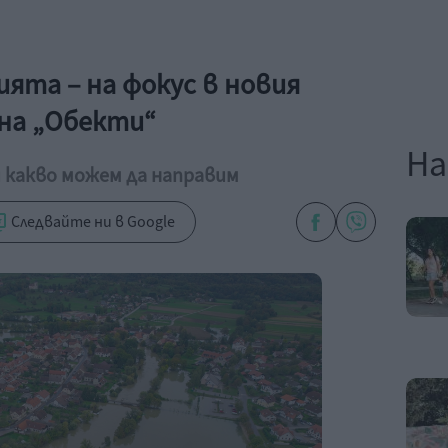
ята – на фокус в новия
 на „Обекти“
На
и какво можем да направим
Следвайте ни в Google