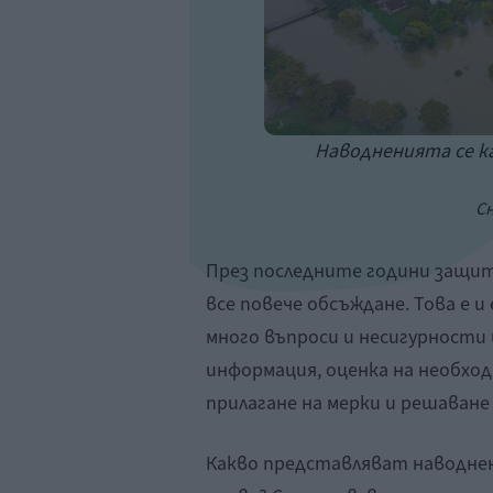
Наводненията се к
Сн
През последните години защит
все повече обсъждане. Това е и
много въпроси и несигурности 
информация, оценка на необх
прилагане на мерки и решаване
Какво представляват наводнен