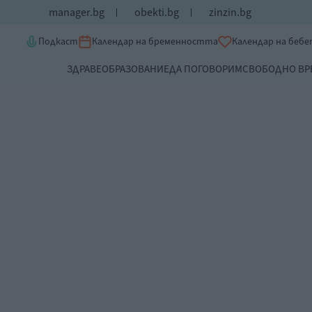
manager.bg
obekti.bg
zinzin.bg
Подкаст
Календар на бременността
Календар на беб
ЗДРАВЕ
ОБРАЗОВАНИЕ
ДА ПОГОВОРИМ
СВОБОДНО ВР