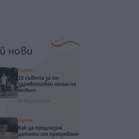
й нови
Здраве
15 съвета за по-
здравословен начин на
живот
06 август 2026 г.
Здраве
Как да предпазим
детето от прегряване