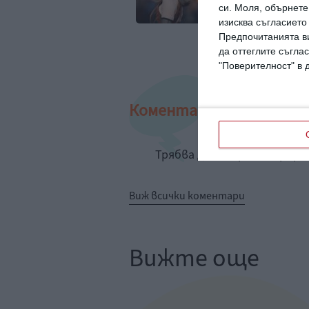
си.
Моля, обърнете 
изисква съгласието
Предпочитанията ви
да оттеглите съглас
"Поверителност" в 
Коментари
Трябва да сте регистрир
Виж всички коментари
Вижте още