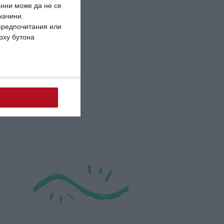
в платно за светлинно
анни може да не се
изкуство
начини.
 предпочитания или
ърху бутона