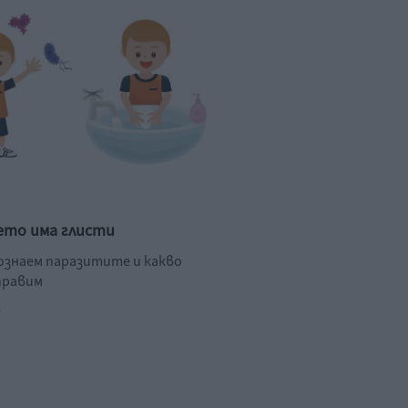
ето има глисти
познаем паразитите и какво
правим
.