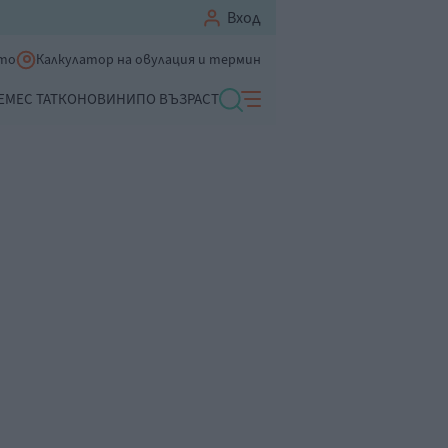
Вход
ето
Калкулатор на овулация и термин
ЕМЕ
С ТАТКО
НОВИНИ
ПО ВЪЗРАСТ