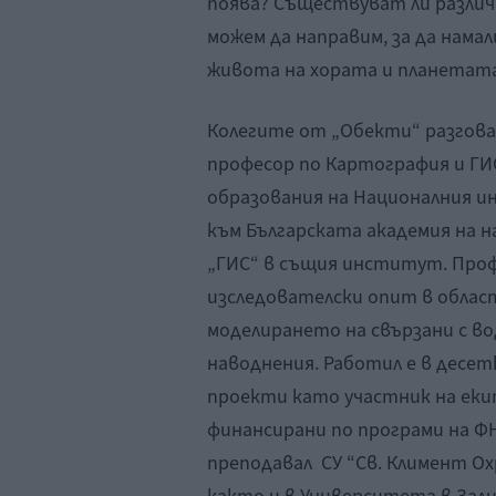
поява? Съществуват ли различн
можем да направим, за да нам
живота на хората и планетат
Колегите от „Обекти“ разгова
професор по Картография и ГИС
образования на Националния и
към Българската академия на н
„ГИС“ в същия институт. Проф
изследователски опит в облас
моделирането на свързани с в
наводнения. Работил е в десет
проекти като участник на екип
финансирани по програми на Ф
преподавал СУ “Св. Климент Охр