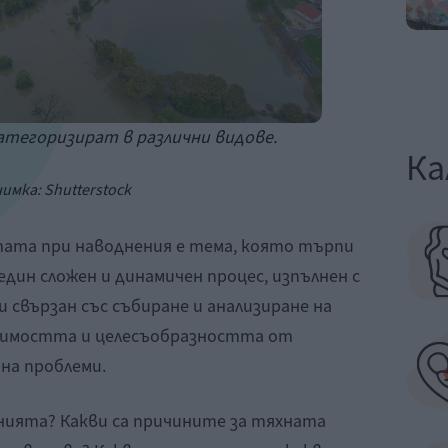
атегоризират в различни видове.
Ка
имка: Shutterstock
ата при наводнения е тема, която търпи
 един сложен и динамичен процес, изпълнен с
и свързан със събиране и анализиране на
одимостта и целесъобразността от
 на проблеми.
ията? Какви са причините за тяхната