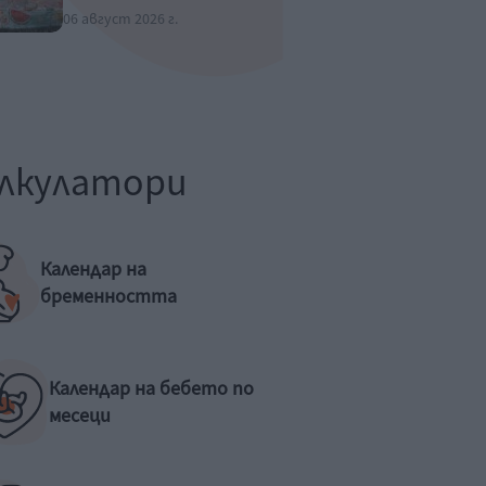
06 август 2026 г.
лкулатори
Календар на
бременността
Календар на бебето по
месеци