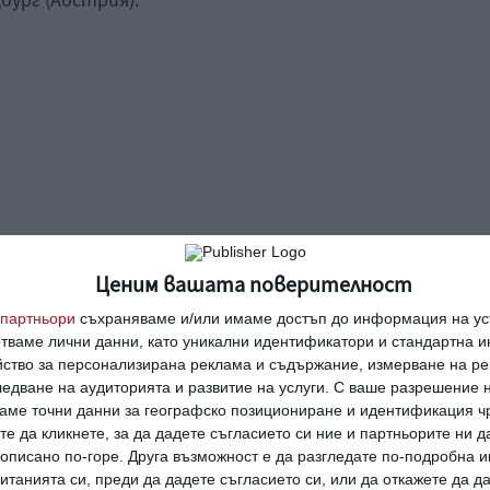
бург (Абстрия).
ни
реакция
полезно
бедствие
Ценим вашата поверителност
партньори
съхраняваме и/или имаме достъп до информация на уст
отваме лични данни, като уникални идентификатори и стандартна 
йство за персонализирана реклама и съдържание, измерване на ре
едване на аудиторията и развитие на услуги.
С ваше разрешение н
аме точни данни за географско позициониране и идентификация ч
Рая Пеева с бременна
те да кликнете, за да дадете съгласието си ние и партньорите ни 
Башар
фотосесия
е описано по-горе. Друга възможност е да разгледате по-подробна
танията си, преди да дадете съгласието си, или да откажете да д