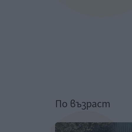
По възраст