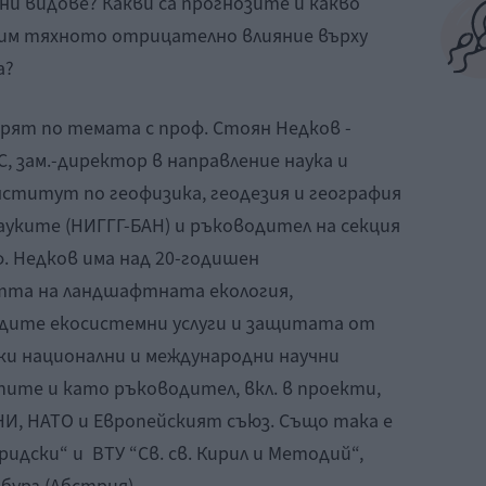
и видове? Какви са прогнозите и какво
алим тяхното отрицателно влияние върху
а?
рят по темата с проф. Стоян Недков -
, зам.-директор в направление наука и
нститут по геофизика, геодезия и география
ауките (НИГГГ-БАН) и ръководител на секция
. Недков има над 20-годишен
тта на ландшафтната екология,
одите екосистемни услуги и защитата от
ки национални и международни научни
ите и като ръководител, вкл. в проекти,
НИ, НАТО и Европейският съюз. Също така е
идски“ и ВТУ “Св. св. Кирил и Методий“,