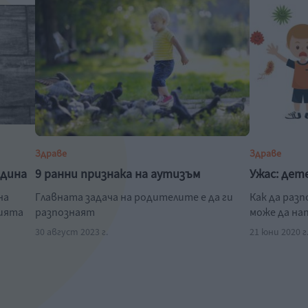
Здраве
Здраве
одина
9 ранни признака на аутизъм
Ужас: дет
на
Главната задача на родителите е да ги
Как да раз
нията
разпознаят
може да на
30 август 2023 г.
21 юни 2020 г