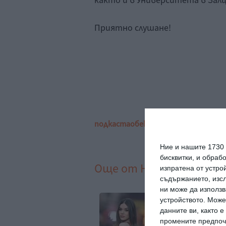
както и в Университета в Залц
Приятно слушане!
подкаста
обекти
наводнения
причи
Ние и нашите 1730
бисквитки, и обраб
Още от
Новини
изпратена от устро
съдържанието, изсл
ни може да използв
ли Стайнфелд
Идилия и релакс за
устройството. Може
казва за 4-месечната
семейството на 
данните ви, както 
дъщеря
Рахал
промените предпочи