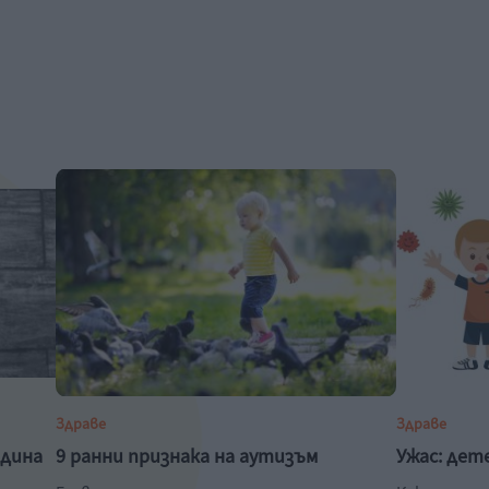
Здраве
Здраве
одина
9 ранни признака на аутизъм
Ужас: дет