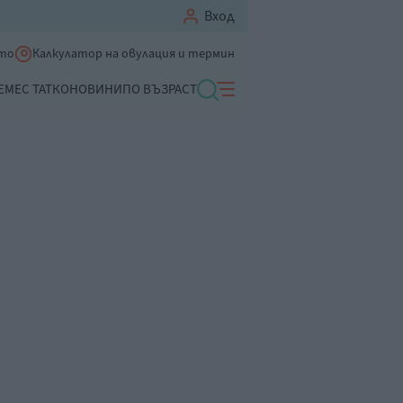
Вход
ето
Калкулатор на овулация и термин
ЕМЕ
С ТАТКО
НОВИНИ
ПО ВЪЗРАСТ