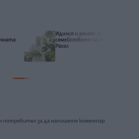
Рая Пеева с бременна
Башар
фотосесия
ан потребител за да напишете коментар