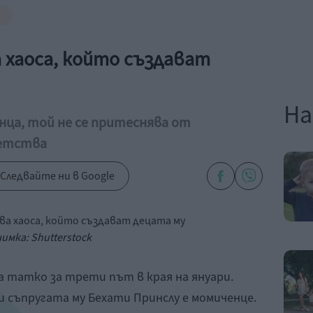
 хаоса, който създават
На
ца, той не се притеснява от
ветства
Следвайте ни в Google
имка: Shutterstock
 татко за трети път в края на януари.
 съпругата му Бехати Принслу е момиченце.