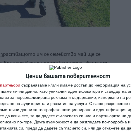
разрастващото им се семейство май ще се
 се впишат в типичните клишета:
„баща от
ван и води децата да училище“.
Ценим вашата поверителност
партньори
съхраняваме и/или имаме достъп до информация на уст
 обаче мога да превърна на каквото
отваме лични данни, като уникални идентификатори и стандартна 
 изглежда като семейната кола на майка ви.
йство за персонализирана реклама и съдържание, измерване на ре
едване на аудиторията и развитие на услуги.
С ваше разрешение н
космически кораб и да забавлява децата“
,
аме точни данни за географско позициониране и идентификация ч
те да кликнете, за да дадете съгласието си ние и партньорите ни 
е описано по-горе. Друга възможност е да разгледате по-подробна
танията си, преди да дадете съгласието си, или да откажете да д