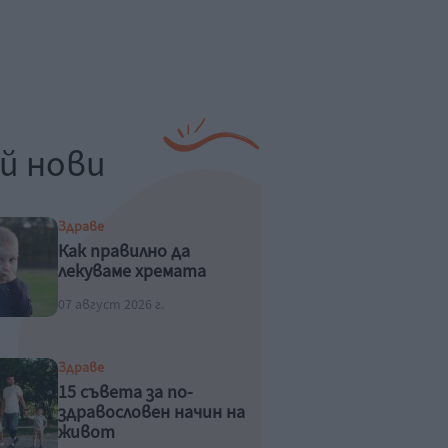
й нови
Здраве
Как правилно да
лекуваме хремата
07 август 2026 г.
Здраве
15 съвета за по-
здравословен начин на
живот