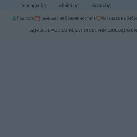
manager.bg
obekti.bg
zinzin.bg
Подкаст
Календар на бременността
Календар на беб
ЗДРАВЕ
ОБРАЗОВАНИЕ
ДА ПОГОВОРИМ
СВОБОДНО ВР