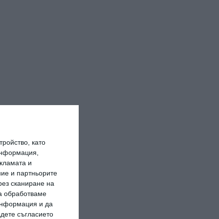
ройство, като
информация,
кламата и
ие и партньорите
рез сканиране на
да обработваме
 информация и да
адете съгласието