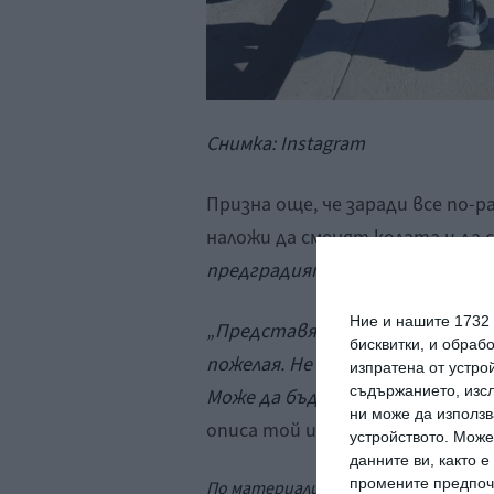
Снимка:
Instagram
Призна още, че заради все по-
наложи да сменят колата и да
предградията, който кара мини
Ние и нашите 1732
„Представям си миниван, който
бисквитки, и обраб
пожелая. Не е задължително да
изпратена от устро
съдържанието, изсл
Може да бъде като грандиозен 
ни може да използв
описа той идеите си.
устройството. Може
данните ви, както 
промените предпочи
По материали от
People