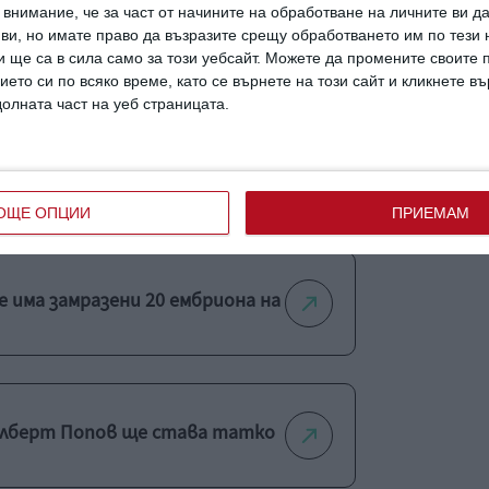
внимание, че за част от начините на обработване на личните ви д
 ви, но имате право да възразите срещу обработването им по тези 
сва
у дома
родителство
 ще са в сила само за този уебсайт. Можете да промените своите
ието си по всяко време, като се върнете на този сайт и кликнете в
долната част на уеб страницата.
 бременна съпруга за рождения
ОЩЕ ОПЦИИ
ПРИЕМАМ
е има замразени 20 ембриона на
Алберт Попов ще става татко