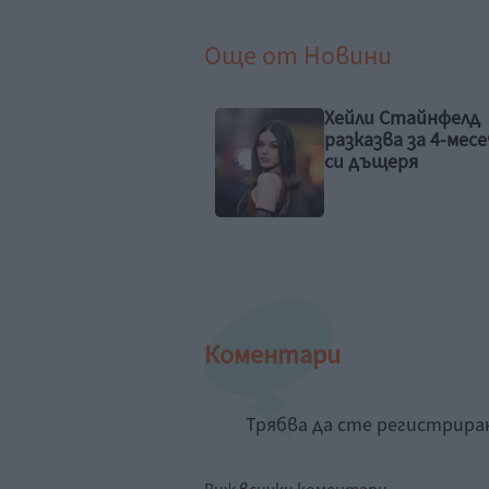
Още от
Новини
ли Стайнфелд
Идилия и релакс за
казва за 4-месечната
семейството на 
дъщеря
Рахал
Коментари
Трябва да сте регистрир