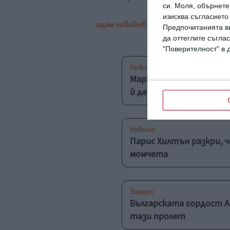
си.
Моля, обърнете 
изисква съгласието
адам ливайн
баща
три деца
хаос
харе
Предпочитанията ви
да оттеглите съглас
"Поверителност" в 
Новини
Марк Зукърбърг целува
ѝ ден
Новини
Парис Хилтън разкри, ч
момчета
Заедно
Българската гордост 
тази пролет