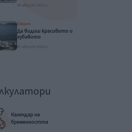
06 август 2026 г.
Заедно
Да видиш красивото и
хубавото
07 август 2026 г.
лкулатори
Календар на
бременността