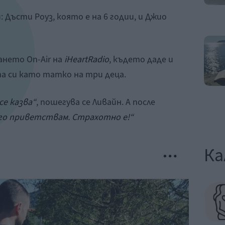
Дъсти Роуз, която е на 6 годии, и Джио
ането On-Air на
iHeartRadio
, където даде и
а си като татко на три деца.
се казва“
, пошегува се Ливайн. А после
и го приветствам. Страхотно е!“
Ка