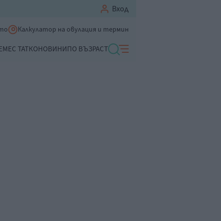
Вход
ето
Калкулатор на овулация и термин
ЕМЕ
С ТАТКО
НОВИНИ
ПО ВЪЗРАСТ