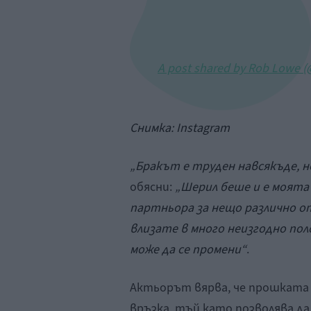
A post shared by Rob Lowe 
Снимка:
Instagram
„Бракът е труден навсякъде, не
обясни:
„Шерил беше и е моята 
партньора за нещо различно о
влизате в много неизгодно по
може да се промени“
.
Актьорът вярва, че прошката 
връзка, тъй като позволява да