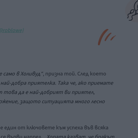
(@roblowe)
 само в Холивуд“
, призна той. След което
най-добра приятелка. Така че, ако приемате
т това да е най-добрият ви приятел,
ложение, защото
ситуацията
много лесно
е един от ключовете към успеха във всяка
 се върви напред.
„Хората казват, че бракът