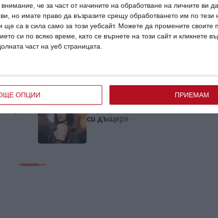
внимание, че за част от начините на обработване на личните ви д
 ви, но имате право да възразите срещу обработването им по тези 
 ще са в сила само за този уебсайт. Можете да промените своите
рошка
топлина
отношения
ието си по всяко време, като се върнете на този сайт и кликнете в
долната част на уеб страницата.
ОЩЕ ОПЦИИ
ПРИЕМАМ
Идилия и релакс за
ечната
семейството на Башар
Рахал