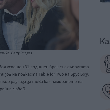
Ка
имка: Getty images
воя успешен 31-годишен брак със съпругата
пизод на подкаста Table for Two на Брус Бози
ктьор разказа за това как намирането на
райна любов.