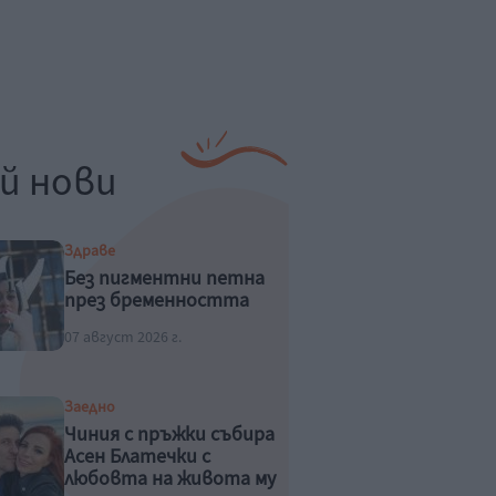
й нови
Здраве
Без пигментни петна
през бременността
07 август 2026 г.
Заедно
Чиния с пръжки събира
Асен Блатечки с
любовта на живота му