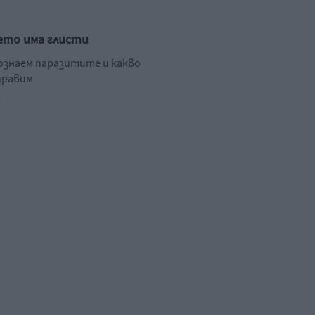
ето има глисти
познаем паразитите и какво
правим
.