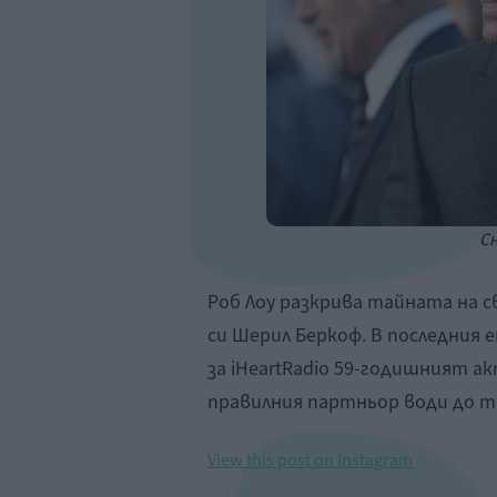
Сн
Роб Лоу разкрива тайната на с
си Шерил Беркоф. В последния е
за iHeartRadio 59-годишният а
правилния партньор води до т
View this post on Instagram