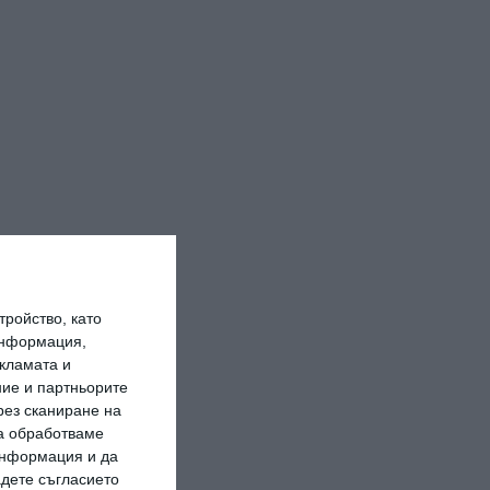
ройство, като
информация,
кламата и
ие и партньорите
рез сканиране на
да обработваме
 информация и да
адете съгласието