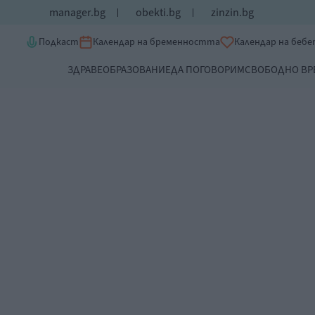
manager.bg
obekti.bg
zinzin.bg
Подкаст
Календар на бременността
Календар на беб
ЗДРАВЕ
ОБРАЗОВАНИЕ
ДА ПОГОВОРИМ
СВОБОДНО ВР