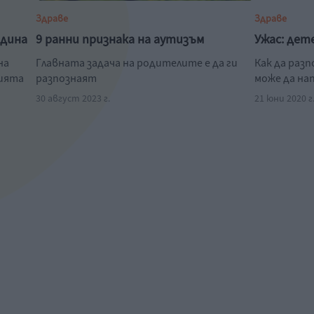
Здраве
Здраве
одина
9 ранни признака на аутизъм
Ужас: дет
на
Главната задача на родителите е да ги
Как да раз
нията
разпознаят
може да на
30 август 2023 г.
21 юни 2020 г