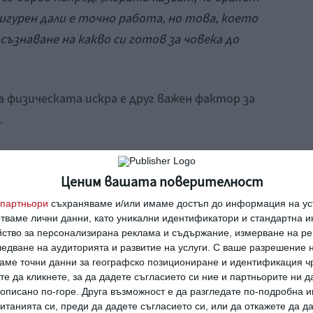
сигурен дали е точно работа, но това, което
съзнаване на какво си готов за човека до
а физическата искра е друг важен фактор за
.
гурност има нужда от топлина. „Ако тя
да я разпалим и поддържаме. Ние с Шерил все
Ценим вашата поверителност
ду ни“
, заяви той.
партньори
съхраняваме и/или имаме достъп до информация на уст
отваме лични данни, като уникални идентификатори и стандартна 
йство за персонализирана реклама и съдържание, измерване на ре
 г. За първи път се срещат, когато работят
едване на аудиторията и развитие на услуги.
С ваше разрешение н
 1990 г. „Лошо влияние“. Имат двама сина:
аме точни данни за географско позициониране и идентификация ч
те да кликнете, за да дадете съгласието си ние и партньорите ни 
и Джон Оуен Лоу, на 28 години.
е описано по-горе. Друга възможност е да разгледате по-подробна
танията си, преди да дадете съгласието си, или да откажете да д