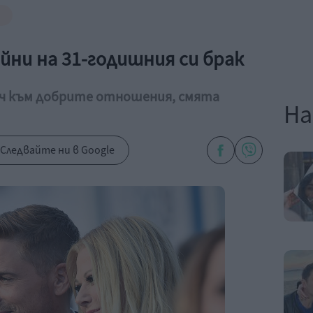
айни на 31-годишния си брак
люч към добрите отношeния, смята
На
Следвайте ни в Google