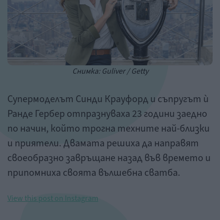
Снимка: Guliver / Getty
Супермоделът Синди Крауфорд и съпругът ѝ
Ранде Гербер отпразнуваха 23 години заедно
по начин, който трогна техните най-близки
и приятели. Двамата решиха да направят
своеобразно завръщане назад във времето и
припомниха своята вълшебна сватба.
View this post on Instagram