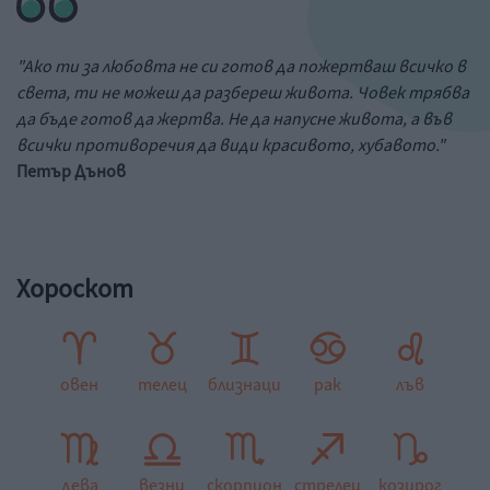
"Ако ти за любовта не си готов да пожертваш всичко в
света, ти не можеш да разбереш живота. Човек трябва
да бъде готов да жертва. Не да напусне живота, а във
всички противоречия да види красивото, хубавото."
Петър Дънов
Хороскот
овен
телец
близнаци
рак
лъв
дева
везни
скорпион
стрелец
козирог