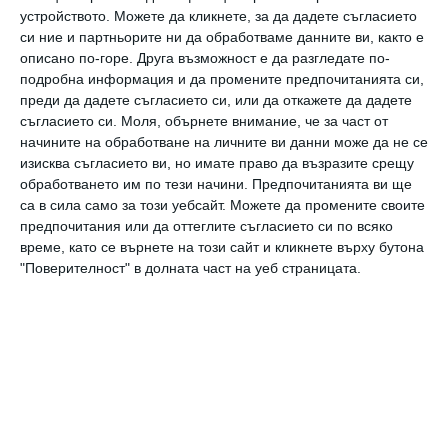
говеждо, преди да се насладят на любимата
устройството. Можете да кликнете, за да дадете съгласието
на Синди триетажна торта от моркови.
си ние и партньорите ни да обработваме данните ви, както е
описано по-горе. Друга възможност е да разгледате по-
Събитието бе увековечено от известния
подробна информация и да промените предпочитанията си,
моден фотограф Артър Елгорт.
преди да дадете съгласието си, или да откажете да дадете
съгласието си.
Моля, обърнете внимание, че за част от
начините на обработване на личните ви данни може да не се
„Това беше най-скромната сватба, която
изисква съгласието ви, но имате право да възразите срещу
някога съм правила“
, призна тогава
обработването им по тези начини. Предпочитанията ви ще
са в сила само за този уебсайт. Можете да промените своите
флоралният дизайнер Мишел Уайт пред
предпочитания или да оттеглите съгласието си по всяко
People
. За декорацията тя използвала
време, като се върнете на този сайт и кликнете върху бутона
орхидеи и франджипани, както и местните
"Поверителност" в долната част на уеб страницата.
бугенвилии, хибискус и монастера.
23 години по-късно Ранде Гербер изненада
съпругата си с любимите ѝ цветя.
„Той ме
познава добре. Благодаря за прекрасните
рози!“
, написа Синди.