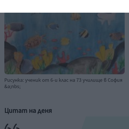
Рисунка: ученик от 6-и клас на 73 училище в София
&a;nbs;
Цитат на деня