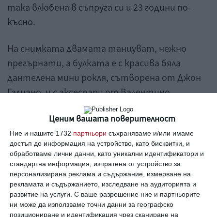
така влюбена в съпруга си и 23 години по-
късно.
На снимката двамата танцуват, нежно
прегърнати, а булката е с красива бяла
дантелена мини рокля, сътворена от Джон
Галиано, и с аксесоари от Валентино.
Двойката сключи брак в Ocean Club в Насау, а
Ценим вашата поверителност
„популярната местна група“ Baha Men им
Ние и нашите 1732
партньори
съхраняваме и/или имаме
достъп до информация на устройство, като бисквитки, и
изпълни Who Let the Dogs Out, малко преди да
обработваме лични данни, като уникални идентификатори и
спечели „Грами“. На тържеството
стандартна информация, изпратена от устройство за
персонализирана реклама и съдържание, измерване на
присъстваха около 90 гости, а действието
рекламата и съдържанието, изследване на аудиторията и
бе пренесено на брега на морето. Сервираха
развитие на услуги.
С ваше разрешение ние и партньорите
им морски дарове, тестени изделия и печено
ни може да използваме точни данни за географско
позициониране и идентификация чрез сканиране на