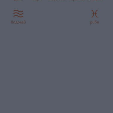
водолей
риби