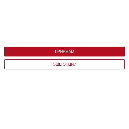
Пилинг с азелаинова киселина ги чисти в дълбочина
07 август 2026 г.
ПРИЕМАМ
ОЩЕ ОПЦИИ
Заедно
Чиния с пръжки събира Асен Блатечки
с любовта на живота му