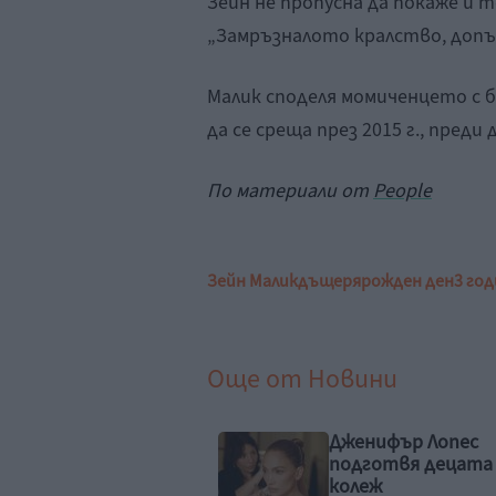
Зейн не пропусна да покаже и 
„Замръзналото кралство, допъ
Малик споделя момиченцето с 
да се среща през 2015 г., преди
По материали от
People
Зейн Малик
дъщеря
рожден ден
3 го
Още от
Новини
Дженифър Лопес
Джони Де
подготвя децата за
чудаците
колеж
„Ебенизъ