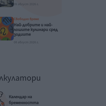
09 август 2026 г.
Свободно време
Най-добрите и най-
лошите кулинари сред
зодиите
08 август 2026 г.
лкулатори
Календар на
бременността