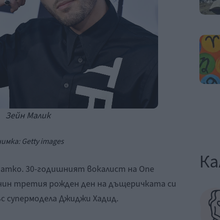
Зейн Малик
имка: Getty images
Ка
татко. 30-годишният вокалист на One
начин третия рожден ден на дъщеричката си
ъс супермодела Джиджи Хадид.