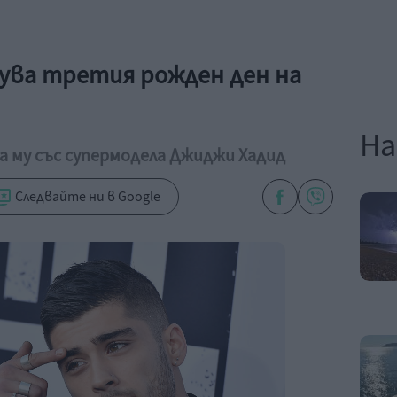
ува третия рожден ден на
На
 му със супермодела Джиджи Хадид
Следвайте ни в Google