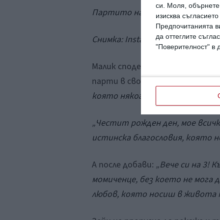
си.
Моля, обърнете 
Партито на Кай.
изисква съгласието
Предпочитанията ви
да оттеглите съглас
Снимка:
Instagram
"Поверителност" в 
Малик сподели колаж от снимк
парти в своя
Instagram
. И опис
която някога съм познавал“
.
„Честит рожден ден, мое всичко
истинска благословия, която н
А после добави:
„Вече си на 3!
момиченце, без което не мога д
любов, която носиш в живота 