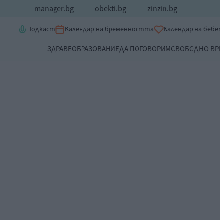
manager.bg
obekti.bg
zinzin.bg
Подкаст
Календар на бременността
Календар на беб
ЗДРАВЕ
ОБРАЗОВАНИЕ
ДА ПОГОВОРИМ
СВОБОДНО ВР