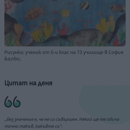
Рисунка: ученик от 6-и клас на 73 училище в София
&a;nbs;
Цитат на деня
„Без значение е, че не си съвършен. Някой ще те обича
точно такъв, какъвто си“.