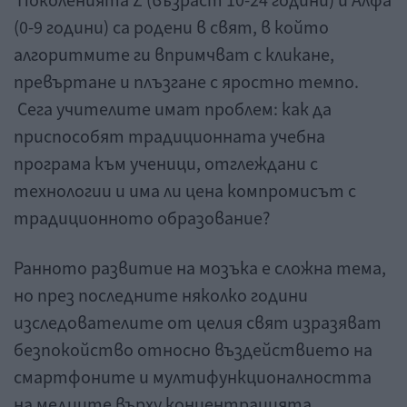
Поколенията Z (възраст 10-24 години) и Алфа
(0-9 години) са родени в свят, в който
алгоритмите ги впримчват с кликане,
превъртане и плъзгане с яростно темпо.
Сега учителите имат проблем: как да
приспособят традиционната учебна
програма към ученици, отглеждани с
технологии и има ли цена компромисът с
традиционното образование?
Ранното развитие на мозъка е сложна тема,
но през последните няколко години
изследователите от целия свят изразяват
безпокойство относно въздействието на
смартфоните и мултифункционалността
на медиите върху концентрацията.