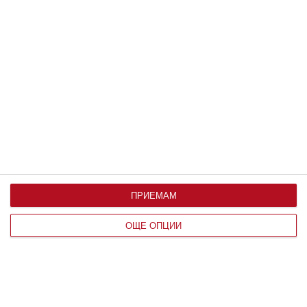
07 август 2019 г.
ПРИЕМАМ
ОЩЕ ОПЦИИ
Здраве
9 ранни признака на аутизъм
Главната задача на родителите е да ги
разпознаят