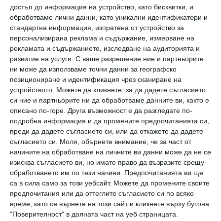
предпочитанията за екран пред хартия.
достъп до информация на устройство, като бисквитки, и
обработваме лични данни, като уникални идентификатори и
стандартна информация, изпратена от устройство за
Д-р Тейлър обяснява, че вниманието не е
персонализирана реклама и съдържание, измерване на
рекламата и съдържанието, изследване на аудиторията и
единствено ценност само по себе си, а
развитие на услуги.
С ваше разрешение ние и партньорите
функционира като врата към по-високи
ни може да използваме точни данни за географско
форми на учене - особено в паметта - което
позициониране и идентификация чрез сканиране на
устройството. Можете да кликнете, за да дадете съгласието
от своя страна води до по-дълбоко
си ние и партньорите ни да обработваме данните ви, както е
разбиране.
описано по-горе. Друга възможност е да разгледате по-
подробна информация и да промените предпочитанията си,
преди да дадете съгласието си, или да откажете да дадете
„Без способността да задържат внимание
съгласието си.
Моля, обърнете внимание, че за част от
над нещо, децата няма да могат да
начините на обработване на личните ви данни може да не се
изисква съгласието ви, но имате право да възразите срещу
обработват информация. Те няма да могат
обработването им по тези начини. Предпочитанията ви ще
да я обединят в памет, което означава, че
са в сила само за този уебсайт. Можете да промените своите
предпочитания или да оттеглите съгласието си по всяко
няма да могат да интерпретират,
време, като се върнете на този сайт и кликнете върху бутона
анализират, синтезират, критикуват и да
"Поверителност" в долната част на уеб страницата.