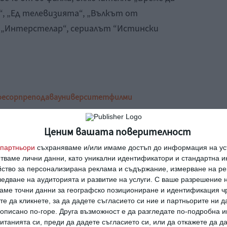
“, „Ед телевизията“, „Вълкът от
, „Интерстелар“, сериалът “Истински
фесор
преподава
университет
филми
Ценим вашата поверителност
партньори
съхраняваме и/или имаме достъп до информация на уст
Макконъхи, Аштън Къчър,
отваме лични данни, като уникални идентификатори и стандартна 
йство за персонализирана реклама и съдържание, измерване на ре
едване на аудиторията и развитие на услуги.
С ваше разрешение н
аме точни данни за географско позициониране и идентификация ч
те да кликнете, за да дадете съгласието си ние и партньорите ни 
четата мислят по-бързо
е описано по-горе. Друга възможност е да разгледате по-подробна
танията си, преди да дадете съгласието си, или да откажете да д