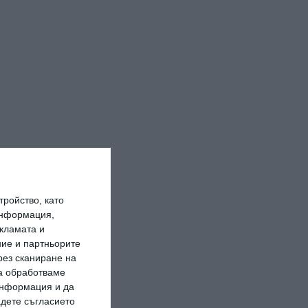
ройство, като
информация,
кламата и
ие и партньорите
рез сканиране на
да обработваме
 информация и да
адете съгласието