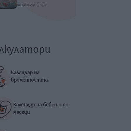
06 август 2026 г.
лкулатори
Календар на
бременността
Календар на бебето по
месеци