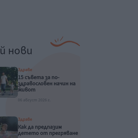
й нови
Здраве
15 съвета за по-
здравословен начин на
живот
06 август 2026 г.
Здраве
Как да предпазим
детето от прегряване