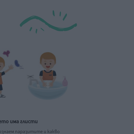
ето има глисти
познаем паразитите и какво