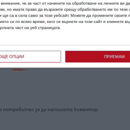
внимание, че за част от начините на обработване на личните ви д
 ви, но имате право да възразите срещу обработването им по тези 
 ще са в сила само за този уебсайт. Можете да промените своите
ието си по всяко време, като се върнете на този сайт и кликнете в
долната част на уеб страницата.
да
Детето пита: Защо
о
ушите събират кал
ОЩЕ ОПЦИИ
ПРИЕМАМ
ан потребител за да напишете коментар