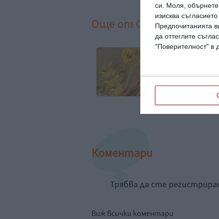
си.
Моля, обърнете 
изисква съгласието
Още от
Образование
Предпочитанията ви
да оттеглите съглас
"Поверителност" в 
тини от приказки
Трябва ли децата 
вяват пред кино
учат през лятот
бана”
Коментари
Трябва да сте регистрир
Виж всички коментари