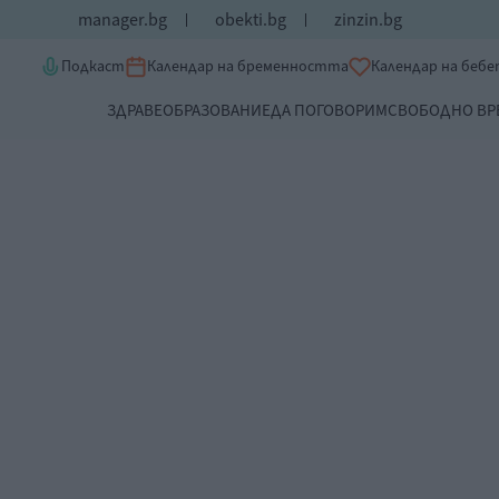
manager.bg
obekti.bg
zinzin.bg
Подкаст
Календар на бременността
Календар на беб
ЗДРАВЕ
ОБРАЗОВАНИЕ
ДА ПОГОВОРИМ
СВОБОДНО ВР