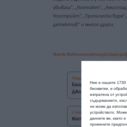
убиваш“, „Контакт“, „Амистад
Уолстрийт”, „Тропическа буря“
детектив“ и много други.
Матю Макконъхи
актьор
Оскар
про
Заедно
Ние и нашите 1730
Бащи за пример: Матю 
бисквитки, и обраб
Джони Деп…
изпратена от устро
съдържанието, изсл
ни може да използв
С татко
устройството. Може
Матю Макконъхи: Моми
данните ви, както 
промените предпочи