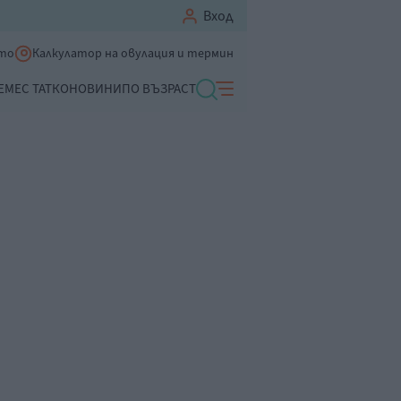
Вход
ето
Калкулатор на овулация и термин
ЕМЕ
С ТАТКО
НОВИНИ
ПО ВЪЗРАСТ