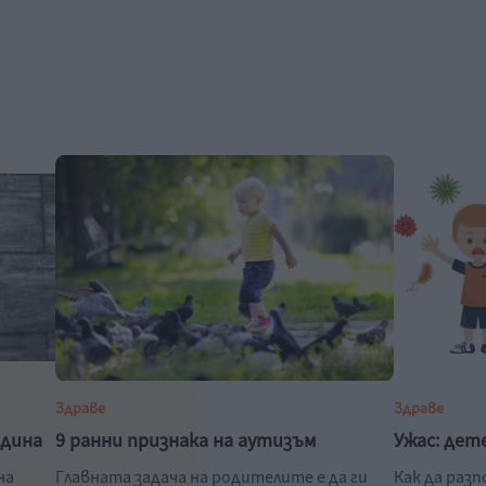
Здраве
Здраве
одина
9 ранни признака на аутизъм
Ужас: дет
на
Главната задача на родителите е да ги
Как да раз