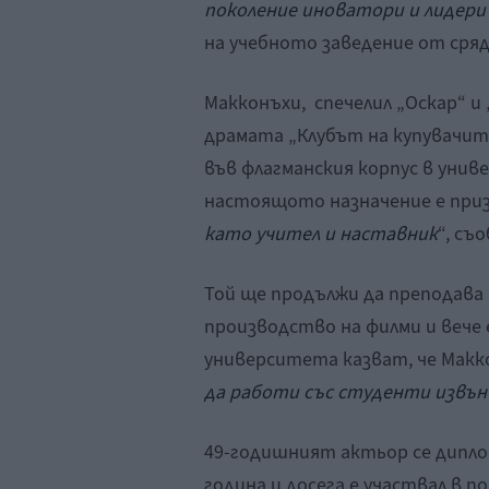
поколение иноватори и лидери
на учебното заведение от сряд
Макконъхи, спечелил „Оскар“ и 
драмата „Клубът на купувачите
във флагманския корпус в униве
настоящото назначение е при
като учител и наставник
“, съ
Той ще продължи да преподава 
производство на филми и вече
университета казват, че Макк
да работи със студенти извън
49-годишният актьор се дипло
година и досега е участвал в п