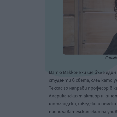
Снимка
Матю Макконъхи ще бъде един
студенти в света, след като 
Тексас го направи професор в 
Американският актьор и кинопр
шотландски, шведски и немски
преподавателския екип на ун