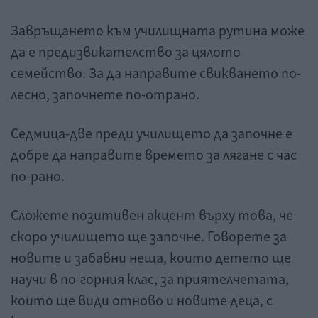
Завръщането към училищната рутина може
да е предизвикателство за цялото
семейство. За да направите свикването по-
лесно, започнете по-отрано.
Седмица-две преди училището да започне е
добре да направите времето за лягане с час
по-рано.
Сложете позитивен акцент върху това, че
скоро училището ще започне. Говорете за
новите и забавни неща, които детето ще
научи в по-горния клас, за приятелчетата,
които ще види отново и новите деца, с