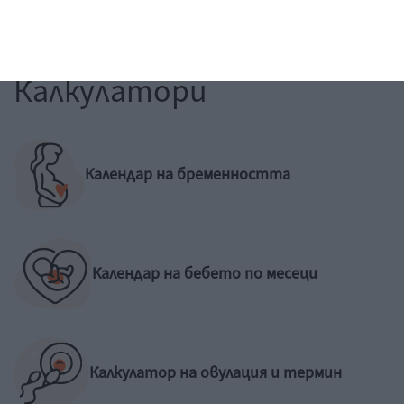
Калкулатори
Календар на бременността
Календар на бебето по месеци
Калкулатор на овулация и термин