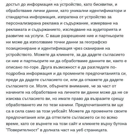
общуването между децата, което може и да
достъп до информация на устройство, като бисквитки, и
обработваме лични данни, като уникални идентификатори и
е било прекъснато по време на ваканцията.
стандартна информация, изпратена от устройство за
персонализирана реклама и съдържание, измерване на
Бъдете организирани
рекламата и съдържанието, изследване на аудиторията и
развитие на услуги.
С ваше разрешение ние и партньорите
ни може да използваме точни данни за географско
Възползвайте се от дните преди старта на
позициониране и идентификация чрез сканиране на
училище, за да се подгответе по-спокойно за
устройството. Можете да кликнете, за да дадете съгласието
си ние и партньорите ни да обработваме данните ви, както е
пълната с ангажименти нова учебна година.
описано по-горе. Друга възможност е да разгледате по-
подробна информация и да промените предпочитанията си,
преди да дадете съгласието си, или да откажете да дадете
Някои училища изпращат формуляри за
съгласието си.
Моля, обърнете внимание, че за част от
попълване преди началото на учебната
начините на обработване на личните ви данни може да не се
година. Ако успеете да се
изисква съгласието ви, но имате право да възразите срещу
обработването им по тези начини. Предпочитанията ви ще
самодисциплинирате и да попълните
са в сила само за този уебсайт. Можете да промените своите
документите преди крайния срок, ще си
предпочитания или да оттеглите съгласието си по всяко
време, като се върнете на този сайт и кликнете върху бутона
спестите паниката в последната минута.
"Поверителност" в долната част на уеб страницата.