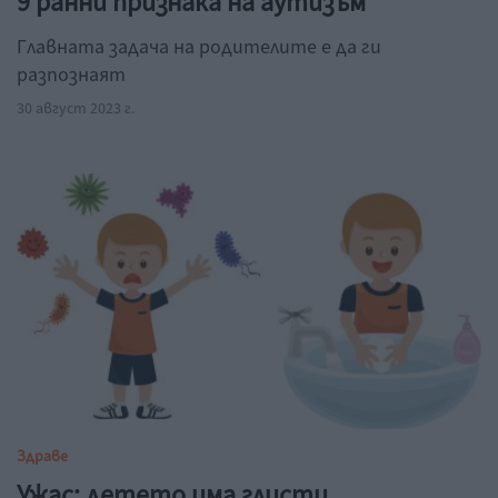
9 ранни признака на аутизъм
Главната задача на родителите е да ги
разпознаят
30 август 2023 г.
Здраве
Ужас: детето има глисти