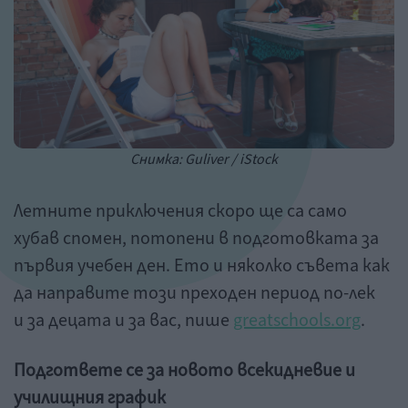
Снимка: Guliver / iStock
Летните приключения скоро ще са само
хубав спомен, потопени в подготовката за
първия учебен ден. Ето и няколко съвета как
да направите този преходен период по-лек
и за децата и за вас, пише
greatschools.org
.
Подгответе се за новото всекидневие и
училищния график