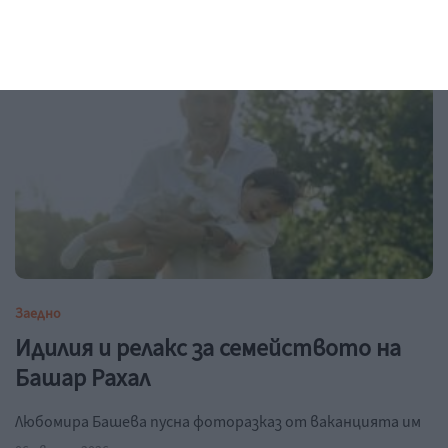
06 август 2026 г.
Заедно
Идилия и релакс за семейството на
Башар Рахал
Любомира Башева пусна фоторазказ от ваканцията им