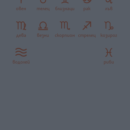
овен
телец
близнаци
рак
лъв
дева
везни
скорпион
стрелец
козирог
водолей
риби