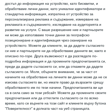
достъп до информация на устройство, като бисквитки, и
говорят неговия език.
обработваме лични данни, като уникални идентификатори и
стандартна информация, изпратена от устройство за
Това лично обогатяване ще съпътства
персонализирана реклама и съдържание, измерване на
рекламата и съдържанието, изследване на аудиторията и
малчугана през целия му живот, затова не
развитие на услуги.
С ваше разрешение ние и партньорите
бива да се подценява.
ни може да използваме точни данни за географско
позициониране и идентификация чрез сканиране на
устройството. Можете да кликнете, за да дадете съгласието
Руският метод
си ние и партньорите ни да обработваме данните ви, както е
описано по-горе. Друга възможност е да разгледате по-
Руски специалисти добавят към слушането
подробна информация и да промените предпочитанията си,
преди да дадете съгласието си, или да откажете да дадете
на музика и изучаването на един музикален
съгласието си.
Моля, обърнете внимание, че за част от
инструмент. Като в случая изобщо няма
начините на обработване на личните ви данни може да не се
изисква съгласието ви, но имате право да възразите срещу
значение дали детето ще стане музикант
обработването им по тези начини. Предпочитанията ви ще
след време или просто ще умее да изсвири
са в сила само за този уебсайт. Можете да промените своите
една проста мелодийка на пиано, цигулка или
предпочитания или да оттеглите съгласието си по всяко
време, като се върнете на този сайт и кликнете върху бутона
китара.
"Поверителност" в долната част на уеб страницата.