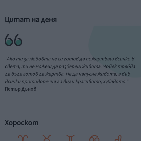
Цитат на деня
"Ако ти за любовта не си готов да пожертваш всичко в
света, ти не можеш да разбереш живота. Човек трябва
да бъде готов да жертва. Не да напусне живота, а във
всички противоречия да види красивото, хубавото."
Петър Дънов
Хороскот