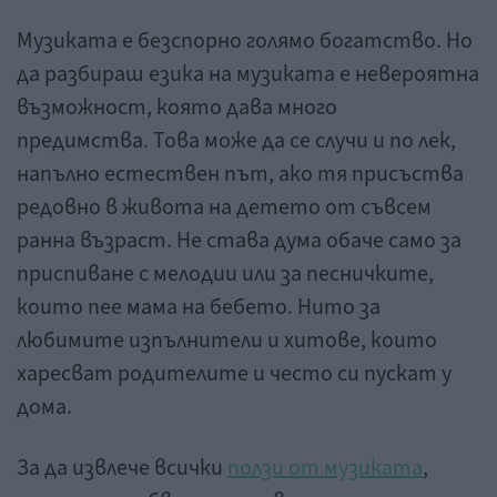
Музиката е безспорно голямо богатство. Но
да разбираш езика на музиката е невероятна
възможност, която дава много
предимства. Това може да се случи и по лек,
напълно естествен път, ако тя присъства
редовно в живота на детето от съвсем
ранна възраст. Не става дума обаче само за
приспиване с мелодии или за песничките,
които пее мама на бебето. Нито за
любимите изпълнители и хитове, които
харесват родителите и често си пускат у
дома.
За да извлече всички
ползи от музиката
,