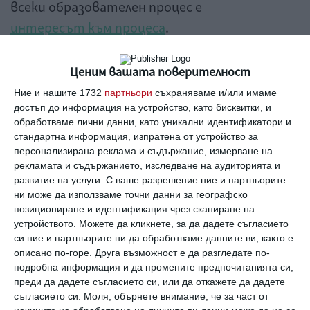
всеки образователен процес е
интересът към процеса
.
Стимулите
Ценим вашата поверителност
Ние и нашите 1732
партньори
съхраняваме и/или имаме
Ето защо е важно да мислим не за финансови
достъп до информация на устройство, като бисквитки, и
стимули, а за формирането на интерес у
обработваме лични данни, като уникални идентификатори и
стандартна информация, изпратена от устройство за
детето: да разширим обичайните му
персонализирана реклама и съдържание, измерване на
дейности, да го завладеем с представянето
рекламата и съдържанието, изследване на аудиторията и
развитие на услуги.
С ваше разрешение ние и партньорите
на материала, да му поставим задачи, които
ни може да използваме точни данни за географско
са изпълними за неговата възраст.
позициониране и идентификация чрез сканиране на
устройството. Можете да кликнете, за да дадете съгласието
си ние и партньорите ни да обработваме данните ви, както е
Ако говорим за външни стимули, тогава е
описано по-горе. Друга възможност е да разгледате по-
напълно възможно за известно време те да
подробна информация и да промените предпочитанията си,
преди да дадете съгласието си, или да откажете да дадете
работят. Ако обаче обучението се превърне
съгласието си.
Моля, обърнете внимание, че за част от
в източник на печалба, ситуацията няма да е