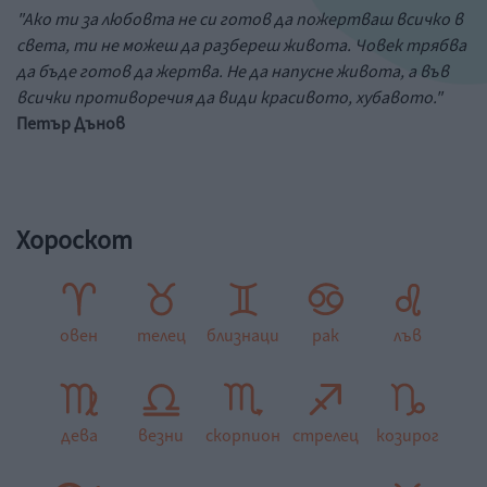
"Ако ти за любовта не си готов да пожертваш всичко в
света, ти не можеш да разбереш живота. Човек трябва
да бъде готов да жертва. Не да напусне живота, а във
всички противоречия да види красивото, хубавото."
Петър Дънов
Хороскот
овен
телец
близнаци
рак
лъв
дева
везни
скорпион
стрелец
козирог