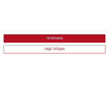
ПРИЕМАМ
ОЩЕ ОПЦИИ
Здраве
Ужас: детето има глисти
Как да разпознаем паразитите и какво може да
направим
21 юни 2020 г.