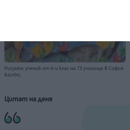
Рисунка: ученик от 6-и клас на 73 училище в София
&a;nbs;
Цитат на деня