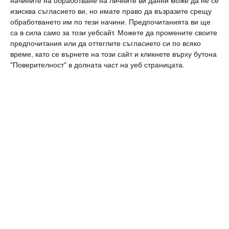
начините на обработване на личните ви данни може да не се
много приятна.
изисква съгласието ви, но имате право да възразите срещу
обработването им по тези начини. Предпочитанията ви ще
Основният съвет на психолозите,
са в сила само за този уебсайт. Можете да промените своите
включително за родителите на деца в
предпочитания или да оттеглите съгласието си по всяко
време, като се върнете на този сайт и кликнете върху бутона
предучилищна възраст, звучи така: не
"Поверителност" в долната част на уеб страницата.
превръщайте мотивацията в стоково-
парични отношения, тъй като в такава
схема няма място за интерес. Без значение за
каква дейност става въпрос.
Желанието на детето да получава пари
срещу успехите в обучението рано или късно
ще спре да работи. Този "допинг" ще има
краткосрочен ефект и с течение на
времето то ще иска да получава повече за
своя „труд“, а след това още повече.