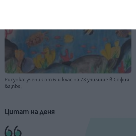
Рисунка: ученик от 6-и клас на 73 училище в София
&a;nbs;
Цитат на деня