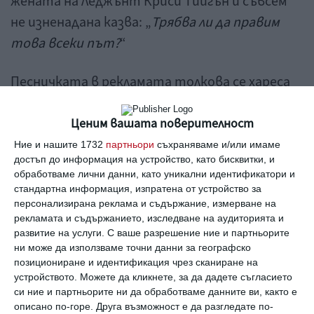
жената на Леджънт Криси Тийгън и съвсем
не изненадана казва: „
Трябва ли да правим
това всеки път?
“
Песничката в рекламата толкова се хареса
на публиката, че бе кръстена от феновете
„Всичко от мен“, а Леджънт получи хиляди
Ценим вашата поверителност
похвали за композирането ѝ. И тук идва
Ние и нашите 1732
партньори
съхраняваме и/или имаме
достъп до информация на устройство, като бисквитки, и
изненадата – неочаквано, Криси Тийгън
обработваме лични данни, като уникални идентификатори и
сподели в социалните мрежи, че не съпругът
стандартна информация, изпратена от устройство за
персонализирана реклама и съдържание, измерване на
ѝ, а тя е автор на песничката. Вкъщи я
рекламата и съдържанието, изследване на аудиторията и
наричали „Песен на миришещото ако“ и е
развитие на услуги.
С ваше разрешение ние и партньорите
сътворена още докато Луна била малка, а
ни може да използваме точни данни за географско
позициониране и идентификация чрез сканиране на
сега я пеели и на Майлс.
устройството. Можете да кликнете, за да дадете съгласието
Иначе действително, когато стане дума за
си ние и партньорите ни да обработваме данните ви, както е
описано по-горе. Друга възможност е да разгледате по-
смяна на памперси, певецът и моделът