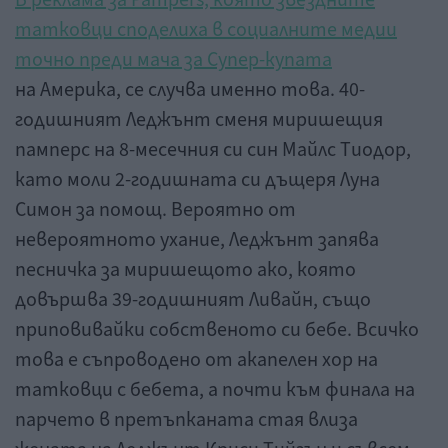
татковци споделиха в социалните медии
точно преди мача за Супер-купата
на Америка, се случва именно това. 40-
годишният Леджънт сменя миришещия
памперс на 8-месечния си син Майлс Тиодор,
като моли 2-годишната си дъщеря Луна
Симон за помощ. Вероятно от
невероятното ухание, Леджънт запява
песничка за миришещото ако, която
довършва 39-годишният Ливайн, също
приповивайки собственото си бебе. Всичко
това е съпроводено от акапелен хор на
татковци с бебета, а почти към финала на
парчето в претъпканата стая влиза