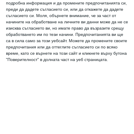
подробна информация и да промените предпочитанията си,
определено си поделят задълженията:
преди да дадете съгласието си, или да откажете да дадете
съгласието си.
Моля, обърнете внимание, че за част от
„
Прави го този, на когото в момента му е
начините на обработване на личните ви данни може да не се
възможно. Никога не е стоял въпросът аз или
изисква съгласието ви, но имате право да възразите срещу
тя. Не бях сменял в живота си памперс преди
обработването им по тези начини. Предпочитанията ви ще
са в сила само за този уебсайт. Можете да промените своите
да се роди Луна, но бързо се научих
“, признава
предпочитания или да оттеглите съгласието си по всяко
Леджънт.
време, като се върнете на този сайт и кликнете върху бутона
"Поверителност" в долната част на уеб страницата.
Надя Горанова
песен
миришещо
ако
адам
ливайн
джон
леджънт
С татко
Джон Леджънт подготвя дъщеря си за
бъдещото братче