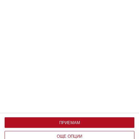
Мнение на специалиста
Детето пита: Защо сърцето бие
Как да обясните и да разпалите любопитството му
ПРИЕМАМ
09 август 2026 г.
ОЩЕ ОПЦИИ