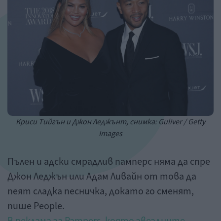
Криси Тийгън и Джон Леджънт, снимка: Guliver / Getty
Images
Пълен и адски смрадлив памперс няма да спре
Джон Леджън или Адам Ливайн от това да
пеят сладка песничка, докато го сменят,
пише People.
В реклама за Pampers, която звездните