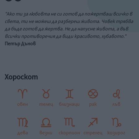
"Ако ти за любовта не си готов да пожертваш всичко в
света, ти не можеш да разбереш живота. Човек трябва
да бъде готов да жертва. Не да напусне живота, а във
всички противоречия да види красивото, хубавото."
Петър Дънов
Хороскот
овен
телец
близнаци
рак
лъв
дева
везни
скорпион
стрелец
козирог