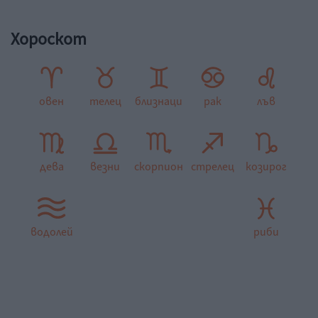
Хороскот
овен
телец
близнаци
рак
лъв
дева
везни
скорпион
стрелец
козирог
водолей
риби