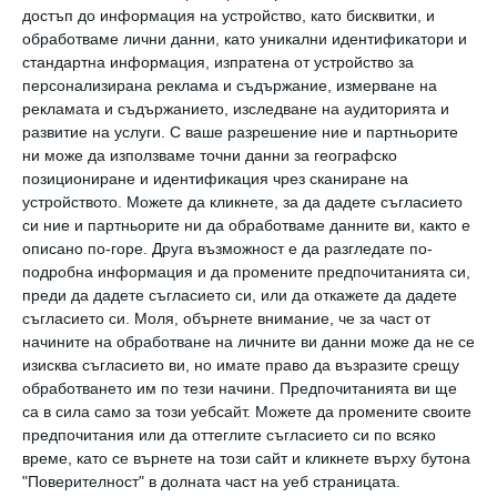
достъп до информация на устройство, като бисквитки, и
поддържат тялото над водата и не пречат
обработваме лични данни, като уникални идентификатори и
на движенията.
стандартна информация, изпратена от устройство за
персонализирана реклама и съдържание, измерване на
рекламата и съдържанието, изследване на аудиторията и
Очила
развитие на услуги.
С ваше разрешение ние и партньорите
ни може да използваме точни данни за географско
позициониране и идентификация чрез сканиране на
За първите уроци очила не се нужни,
устройството. Можете да кликнете, за да дадете съгласието
си ние и партньорите ни да обработваме данните ви, както е
твърдят специалисти. Добре е детето да
описано по-горе. Друга възможност е да разгледате по-
усети водата и да се запознае с новата
подробна информация и да промените предпочитанията си,
преди да дадете съгласието си, или да откажете да дадете
среда. То ще открие, че водата дразни
съгласието си.
Моля, обърнете внимание, че за част от
очите, и само ще поиска да сложи очила, ако е
начините на обработване на личните ви данни може да не се
в басейн. А в морето, ще е по-внимателно и
изисква съгласието ви, но имате право да възразите срещу
обработването им по тези начини. Предпочитанията ви ще
готово да се срещне с вълните.
са в сила само за този уебсайт. Можете да промените своите
предпочитания или да оттеглите съгласието си по всяко
време, като се върнете на този сайт и кликнете върху бутона
То стои не плитко, близо до парапета
"Поверителност" в долната част на уеб страницата.