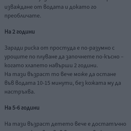
изваждане от водата и докато го
преобличате.
На 2 години
Заради риска от простуда е по-разумно с
уроците по плуване да започнете по-късно –
когато хлапето навърши 2 години.
На тази възраст то вече може да остане
във водата 10-15 минути, без кожата му да
настръхва.
На 5-6 години
На тази възраст детето вече е достатъчно