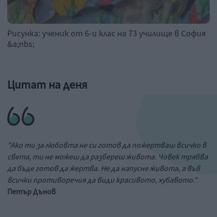
Рисунка: ученик от 6-и клас на 73 училище в София
&a;nbs;
Цитат на деня
"Ако ти за любовта не си готов да пожертваш всичко в
света, ти не можеш да разбереш живота. Човек трябва
да бъде готов да жертва. Не да напусне живота, а във
всички противоречия да види красивото, хубавото."
Петър Дънов