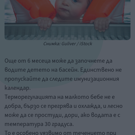
Снимка: Guliver / iStock
Още от 6 месеца може да започнете да
водите детето на басейн. Единствено не
пропускайте да следите имунизационния
календар.
Терморегулацията на малкото бебе не е
добра, бързо се прегрява и охлажда, и лесно
може да се простуди, дори, ако водата е с
температура 30 градуса.
То е особено уязвимо от течението при