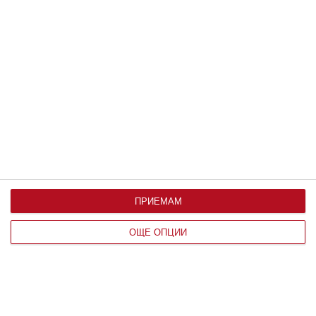
Здраве
Ужас: детето има глисти
Как да разпознаем паразитите и какво може да
направим
21 юни 2020 г.
ПРИЕМАМ
ОЩЕ ОПЦИИ