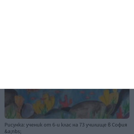
04 август 2026 г.
Рисунка на деня
Рисунка: ученик от 6-и клас на 73 училище в София
&a;nbs;