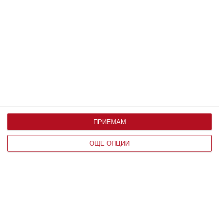
Здраве
Вените не обичат жегата
Над 25 градуса стените им се отпускат и раздуват
06 август 2026 г.
ПРИЕМАМ
ОЩЕ ОПЦИИ