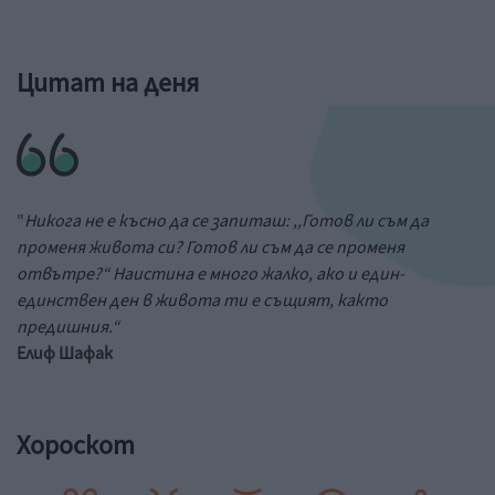
Цитат на деня
"
Никога не е късно да се запиташ: ,,Готов ли съм да
променя живота си? Готов ли съм да се променя
отвътре?“ Наистина е много жалко, ако и един-
единствен ден в живота ти е същият, както
предишния.“
Елиф Шафак
Хороскот