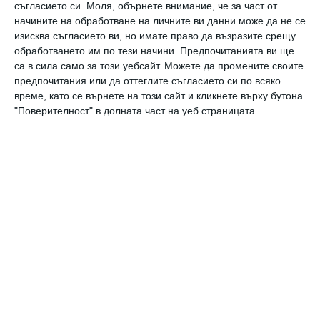
Деца играят навън с домашния любимец.
съгласието си.
Моля, обърнете внимание, че за част от
начините на обработване на личните ви данни може да не се
изисква съгласието ви, но имате право да възразите срещу
Илюстрация: Shutterstock
обработването им по тези начини. Предпочитанията ви ще
са в сила само за този уебсайт. Можете да промените своите
предпочитания или да оттеглите съгласието си по всяко
време, като се върнете на този сайт и кликнете върху бутона
деца
ваканция
рисуване
оцветяване
шаблони
"Поверителност" в долната част на уеб страницата.
Още от
Свободно време
Какво означава
К
твоето име: Атанас
о
„