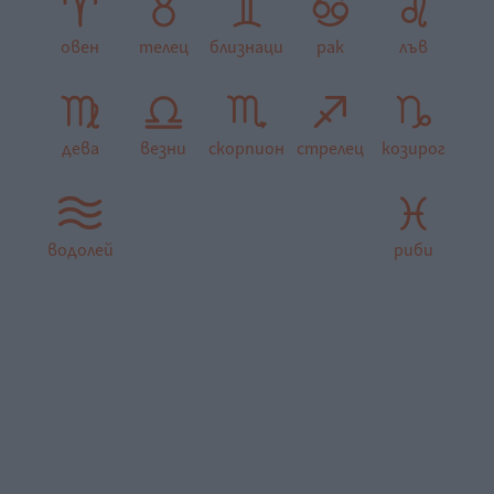
овен
телец
близнаци
рак
лъв
дева
везни
скорпион
стрелец
козирог
водолей
риби