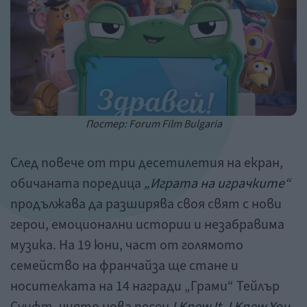
Постер: Forum Film Bulgaria
След повече от три десетилетия на екран,
обичаната поредица
„Играта на играчките“
продължава да разширява своя свят с нови
герои, емоционални истории и незабравима
музика. На 19 юни, част от голямото
семейство на франчайза ще стане и
носителката на 14 награди „Грами“ Тейлър
Суифт, чиято нова песен
I Knew It, I Knew You