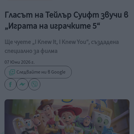
Гласът на Тейлър Суифт звучи в
„Играта на играчките 5“
Ще чуете „I Knew It, I Knew You“, създадена
специално за филма
07 Юни 2026 г.
Следвайте ни в Google