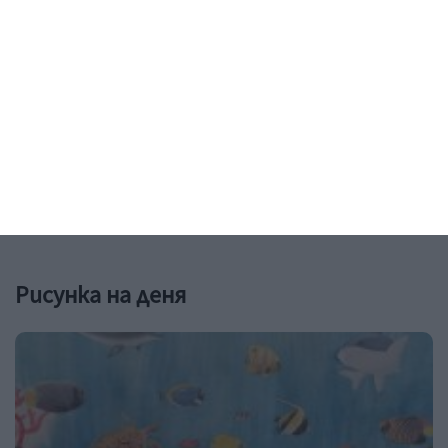
Здраве
Без пигментни петна през
бременността
Пилинг с азелаинова киселина ги чисти в дълбочина
07 август 2026 г.
Рисунка на деня