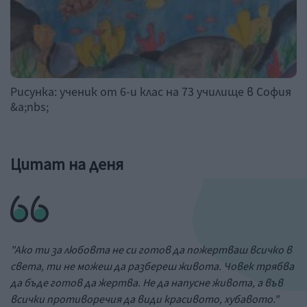
Рисунка: ученик от 6-и клас на 73 училище в София
&a;nbs;
Цитат на деня
"Ако ти за любовта не си готов да пожертваш всичко в
света, ти не можеш да разбереш живота. Човек трябва
да бъде готов да жертва. Не да напусне живота, а във
всички противоречия да види красивото, хубавото."