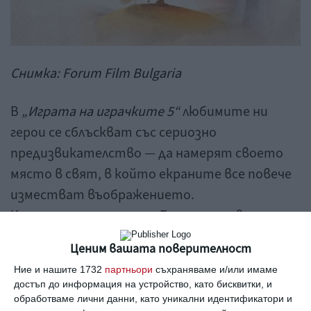
Снимка: Forum Film Bulgaria
В
„Играта на играчките 5“
любимите ни
герои се сблъскват със сериозно
предизвикателство — да намерят своето
място в свят, в който екраните все повече
изместват въображението.
Когато тяхното дете Бони получава
подарък таблет на име Лилипад, Уди, Баз,
Ценим вашата поверителност
Джеси и компания трябва да се адаптират
Ние и нашите 1732
партньори
съхраняваме и/или имаме
към новата реалност или рискуват да бъдат
достъп до информация на устройство, като бисквитки, и
забравени.
обработваме лични данни, като уникални идентификатори и