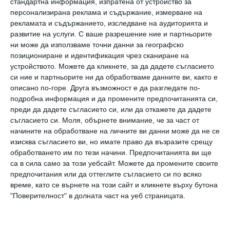
стандартна информация, изпратена от устройство за
персонализирана реклама и съдържание, измерване на
Песента
I Knew It, I Knew You
е вдъхновена от
рекламата и съдържанието, изследване на аудиторията и
продължаващото пътешествие на
развитие на услуги.
С ваше разрешение ние и партньорите
ни може да използваме точни данни за географско
каубойката Джеси, започнало още в Играта
позициониране и идентификация чрез сканиране на
на играчките 2, и бележи завръщането на
устройството. Можете да кликнете, за да дадете съгласието
си ние и партньорите ни да обработваме данните ви, както е
Суифт към нейните кънтри корени,
описано по-горе. Друга възможност е да разгледате по-
съчетавайки музикалните влияния,
подробна информация и да промените предпочитанията си,
превърнали я в един от най-успешните
преди да дадете съгласието си, или да откажете да дадете
съгласието си.
Моля, обърнете внимание, че за част от
автори и изпълнители на своето поколение.
начините на обработване на личните ви данни може да не се
изисква съгласието ви, но имате право да възразите срещу
Вижте трейлъра.
обработването им по тези начини. Предпочитанията ви ще
са в сила само за този уебсайт. Можете да промените своите
предпочитания или да оттеглите съгласието си по всяко
време, като се върнете на този сайт и кликнете върху бутона
"Поверителност" в долната част на уеб страницата.