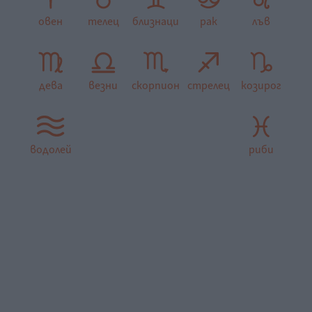
овен
телец
близнаци
рак
лъв
дева
везни
скорпион
стрелец
козирог
водолей
риби