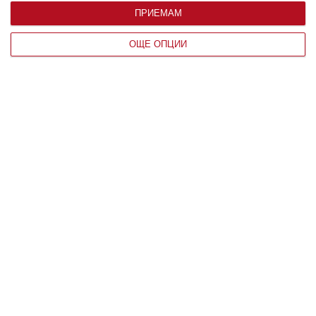
ПРИЕМАМ
ОЩЕ ОПЦИИ
Заедно
Готов ли съм да се променя отвътре
06 август 2026 г.