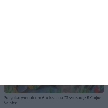
04 август 2026 г.
Рисунка на деня
Рисунка: ученик от 6-и клас на 73 училище в София
&a;nbs;