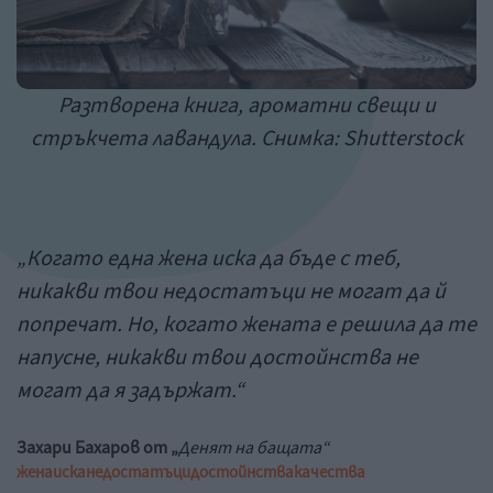
Разтворена книга, ароматни свещи и
стръкчета лавандула. Снимка: Shutterstock
„Когато една жена иска да бъде с теб,
никакви твои недостатъци не могат да й
попречат. Но, когато жената е решила да те
напусне, никакви твои достойнства не
могат да я задържат.“
Захари Бахаров от „
Денят на бащата“
жена
иска
недостатъци
достойнства
качества