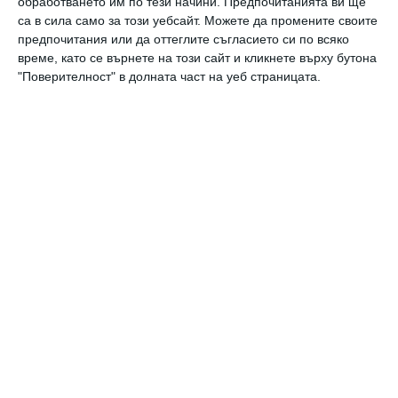
обработването им по тези начини. Предпочитанията ви ще
Идилия и релакс за семейството на
са в сила само за този уебсайт. Можете да промените своите
Башар Рахал
предпочитания или да оттеглите съгласието си по всяко
време, като се върнете на този сайт и кликнете върху бутона
06 август 2026 г.
"Поверителност" в долната част на уеб страницата.
Заедно
Рая Пеева с бременна фотосесия
06 август 2026 г.
Калкулатори
Календар на бременността