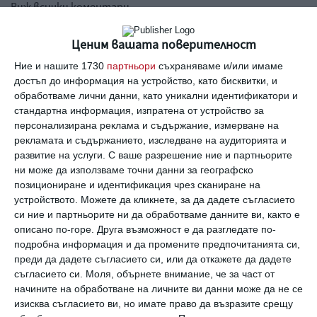
Виж всички коментари
Ценим вашата поверителност
Ние и нашите 1730
партньори
съхраняваме и/или имаме
достъп до информация на устройство, като бисквитки, и
обработваме лични данни, като уникални идентификатори и
Най нови
стандартна информация, изпратена от устройство за
персонализирана реклама и съдържание, измерване на
рекламата и съдържанието, изследване на аудиторията и
развитие на услуги.
С ваше разрешение ние и партньорите
Новини
ни може да използваме точни данни за географско
Хейли Стайнфелд разказва за 4-
позициониране и идентификация чрез сканиране на
месечната си дъщеря
устройството. Можете да кликнете, за да дадете съгласието
си ние и партньорите ни да обработваме данните ви, както е
06 август 2026 г.
описано по-горе. Друга възможност е да разгледате по-
Здраве
подробна информация и да промените предпочитанията си,
Вените не обичат жегата
преди да дадете съгласието си, или да откажете да дадете
съгласието си.
Моля, обърнете внимание, че за част от
06 август 2026 г.
начините на обработване на личните ви данни може да не се
изисква съгласието ви, но имате право да възразите срещу
Заедно