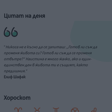
Цитат на деня
"
Никога не е късно да се запиташ: ,,Готов ли съм да
променя живота си? Готов ли съм да се променя
отвътре?“ Наистина е много жалко, ако и един-
единствен ден в живота ти е същият, както
предишния.“
Елиф Шафак
Хороскот