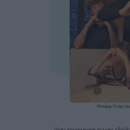
Ричард Гиър със
През последните години двойка