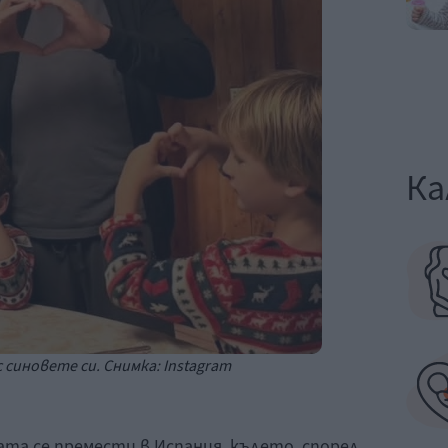
Ка
 синовете си. Снимка: Instagram
та се премести в Испания, където, според