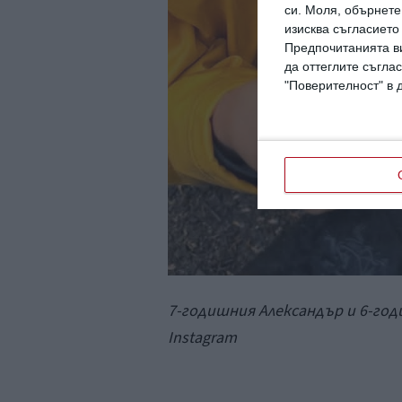
си.
Моля, обърнете 
изисква съгласието
Предпочитанията ви
да оттеглите съглас
"Поверителност" в 
7-годишния Александър и 6-год
Instagram