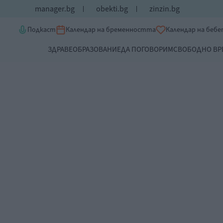
manager.bg
obekti.bg
zinzin.bg
Подкаст
Календар на бременността
Календар на беб
ЗДРАВЕ
ОБРАЗОВАНИЕ
ДА ПОГОВОРИМ
СВОБОДНО ВР