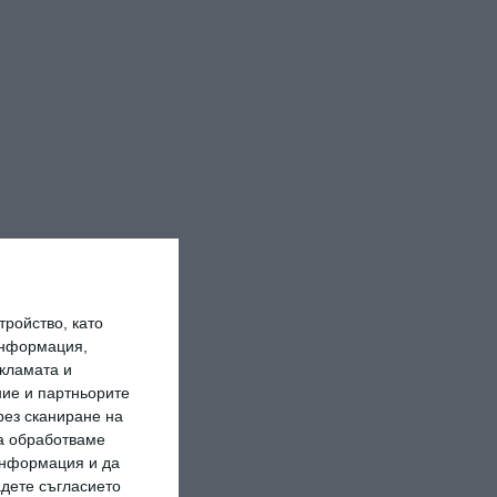
ройство, като
информация,
кламата и
ие и партньорите
рез сканиране на
да обработваме
 информация и да
адете съгласието