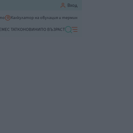
Вход
ето
Калкулатор на овулация и термин
ЕМЕ
С ТАТКО
НОВИНИ
ПО ВЪЗРАСТ