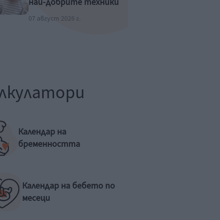
най-добрите техники
07 август 2026 г.
лкулатори
Календар на
бременността
Календар на бебето по
месеци