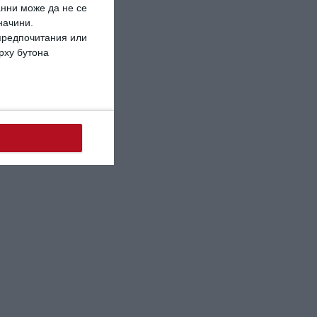
анни може да не се
начини.
 предпочитания или
ърху бутона