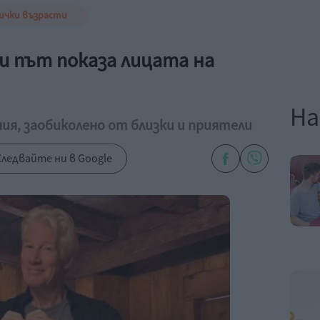
ички възрасти
и път показа лицата на
На
ия, заобиколено от близки и приятели
ледвайте ни в Google