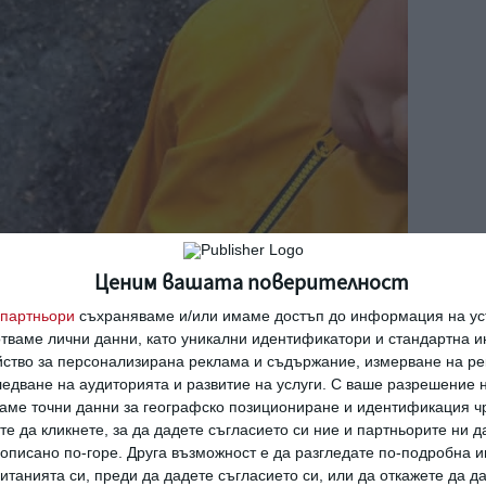
Ценим вашата поверителност
партньори
съхраняваме и/или имаме достъп до информация на уст
отваме лични данни, като уникални идентификатори и стандартна 
йство за персонализирана реклама и съдържание, измерване на ре
едване на аудиторията и развитие на услуги.
С ваше разрешение н
аме точни данни за географско позициониране и идентификация ч
те да кликнете, за да дадете съгласието си ние и партньорите ни 
е описано по-горе. Друга възможност е да разгледате по-подробна
танията си, преди да дадете съгласието си, или да откажете да д