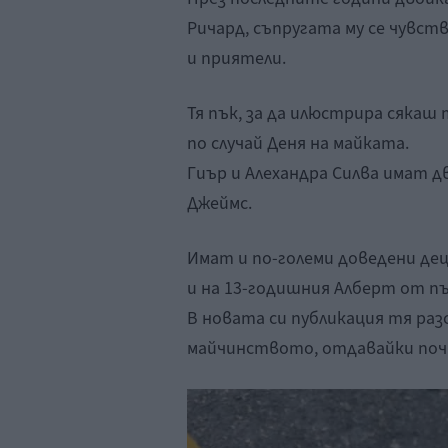
Ричард, съпругата му се чувст
и приятели.
Тя пък, за да илюстрира сякаш
по случай Деня на майката.
Гиър и Алехандра Силва имат д
Джеймс.
Имат и по-големи доведени де
и на 13-годишния Алберт от пъ
В новата си публикация тя ра
майчинството, отдавайки почи