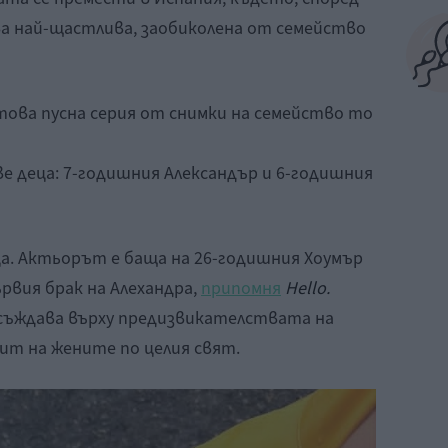
ва най-щастлива, заобиколена от семейство
 това пусна серия от снимки на семейство то
ве деца: 7-годишния Александър и 6-годишния
ца. Актьорът е баща на 26-годишния Хоумър
рвия брак на Алехандра,
припомня
Hello.
зсъждава върху предизвикателствата на
т на жените по целия свят.