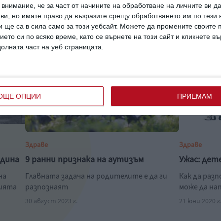
внимание, че за част от начините на обработване на личните ви д
 ви, но имате право да възразите срещу обработването им по тези 
 ще са в сила само за този уебсайт. Можете да промените своите
ието си по всяко време, като се върнете на този сайт и кликнете в
долната част на уеб страницата.
ОЩЕ ОПЦИИ
ПРИЕМАМ
Здраве
Здраве
одина
9 ранни признака на аутизъм
Ужас: дет
на
Главната задача на родителите е да ги
Как да раз
нията
разпознаят
може да на
30 август 2023 г.
21 юни 2020 г