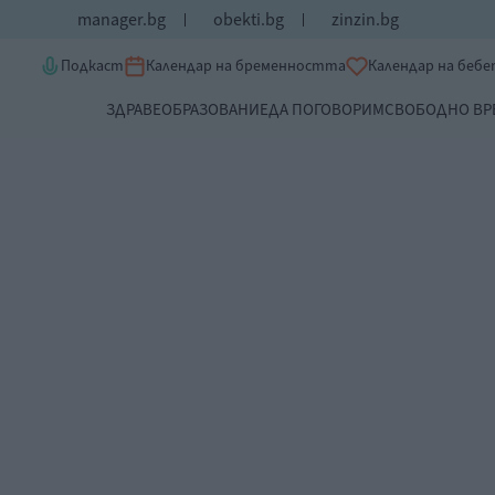
manager.bg
obekti.bg
zinzin.bg
Подкаст
Календар на бременността
Календар на беб
ЗДРАВЕ
ОБРАЗОВАНИЕ
ДА ПОГОВОРИМ
СВОБОДНО ВР