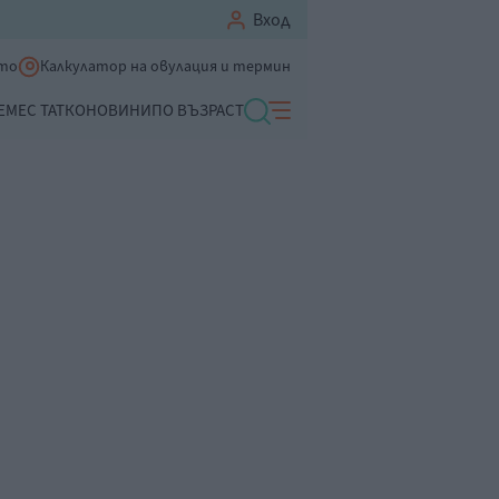
Вход
ето
Калкулатор на овулация и термин
ЕМЕ
С ТАТКО
НОВИНИ
ПО ВЪЗРАСТ