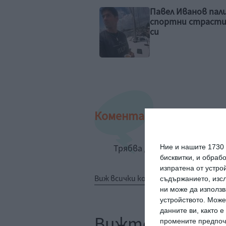
ел Иванов пали
Дъщерята на Маг
ртни страсти у сина
Джанаварова духн
свещички
Коментари
Трябва да сте регистрир
Ние и нашите 1730
бисквитки, и обраб
изпратена от устро
Виж всички коментари
съдържанието, изсл
ни може да използв
устройството. Може
данните ви, както 
Вижте още
промените предпочи