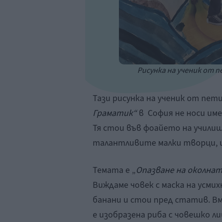
Рисунка на ученик от п
Тази рисунка на ученик от пети
Граматик“
в София не носи име
Тя стои във фоайето на училищ
талантливите малки творци, 
Темата е „
Опазване на околната
Виждаме човек с маска на усми
банани и стои пред статив. Вм
е изобразена риба с човешко ли