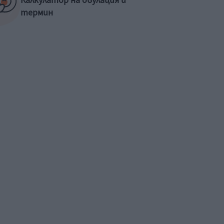
Калкулатор на овулация и
термин