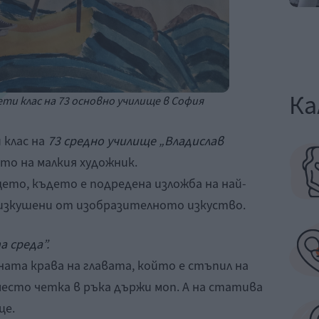
Ка
ети клас на 73 основно училище в София
 клас на
73 средно училище „Владислав
то на малкия художник.
ето, където е подредена изложба на най-
изкушени от изобразителното изкуство.
 среда”.
хната крава на главата, който е стъпил на
есто четка в ръка държи моп. А на статива
це.