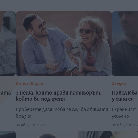
Да поговорим
Заедно
гата
3 неща, които прави патньорът,
Павел Ива
който ви подкрепя
у сина си
Проверете дали това се случва с вашата
Екранният 
връзка
усилено
05 август 2026 г.
05 август 202