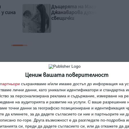
и
Някой ще обича точно
а 3
теб
Ценим вашата поверителност
ан потребител за да напишете коментар
партньори
съхраняваме и/или имаме достъп до информация на уст
отваме лични данни, като уникални идентификатори и стандартна 
йство за персонализирана реклама и съдържание, измерване на ре
едване на аудиторията и развитие на услуги.
С ваше разрешение н
аме точни данни за географско позициониране и идентификация ч
те да кликнете, за да дадете съгласието си ние и партньорите ни 
е описано по-горе. Друга възможност е да разгледате по-подробна
танията си, преди да дадете съгласието си, или да откажете да д