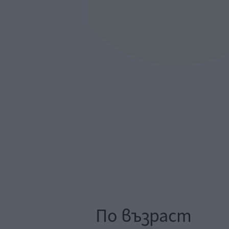
По възраст