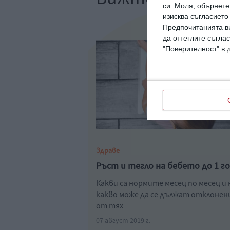
си.
Моля, обърнете 
изисква съгласието
Предпочитанията ви
да оттеглите съглас
"Поверителност" в 
Здраве
Ръст и тегло на бебето до 1 г
Какви са нормите месец по месец и 
какво може да се дължат отклоне
от тях
07 август 2019 г.