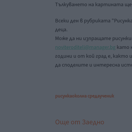
Тълкуването на картината ще 
Всеки ден в рубриката "Рисунк
деца.
Може да ни изпращате рисунк
noviteroditeli@manager.bg
като н
години и от кой град е, както
да споделите и интересна исто
рисунка
околна среда
ученик
Още от
Заедно