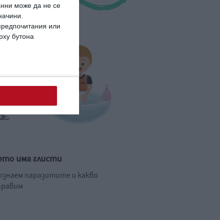
анни може да не се
начини.
 предпочитания или
ърху бутона
ето има глисти
познаем паразитите и какво
правим
.