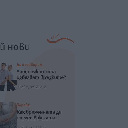
й нови
Да поговорим
Защо някои хора
избягват връзките?
05 август 2026 г.
Здраве
Как бременната да
оцелее в жегата
05 август 2026 г.