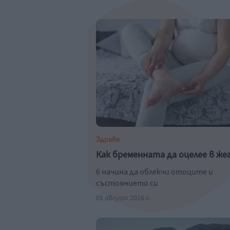
Здраве
Как бременната да оцелее в же
6 начина да облекчи отоците и
състоянието си
05 август 2026 г.