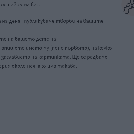
оставим на вас.
а на деня" публикуваме творби на вашите
ите на вашето дете на
апишете името му (поне първото), на колко
 и заглавието на картинката. Ще се радваме
рия около нея, ако има такава.