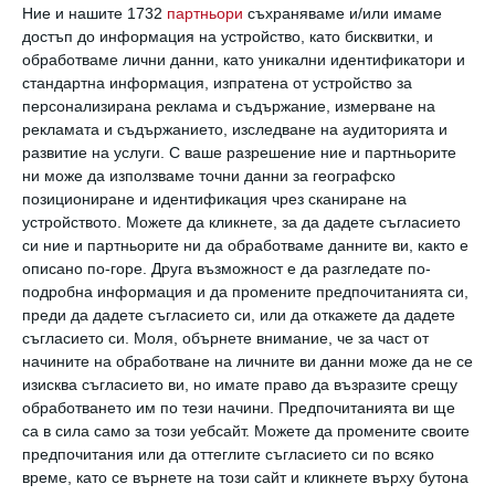
Виж всички коментари
Ние и нашите 1732
партньори
съхраняваме и/или имаме
достъп до информация на устройство, като бисквитки, и
обработваме лични данни, като уникални идентификатори и
стандартна информация, изпратена от устройство за
персонализирана реклама и съдържание, измерване на
рекламата и съдържанието, изследване на аудиторията и
развитие на услуги.
С ваше разрешение ние и партньорите
Най нови
ни може да използваме точни данни за географско
позициониране и идентификация чрез сканиране на
устройството. Можете да кликнете, за да дадете съгласието
си ние и партньорите ни да обработваме данните ви, както е
Да поговорим
описано по-горе. Друга възможност е да разгледате по-
Как да познаете още на първата
подробна информация и да промените предпочитанията си,
среща, че той не е подходящ
преди да дадете съгласието си, или да откажете да дадете
съгласието си.
Моля, обърнете внимание, че за част от
07 август 2026 г.
начините на обработване на личните ви данни може да не се
Мнение на специалиста
изисква съгласието ви, но имате право да възразите срещу
Пробвайте да успокоите детето с
обработването им по тези начини. Предпочитанията ви ще
най-добрите техники
са в сила само за този уебсайт. Можете да промените своите
предпочитания или да оттеглите съгласието си по всяко
07 август 2026 г.
време, като се върнете на този сайт и кликнете върху бутона