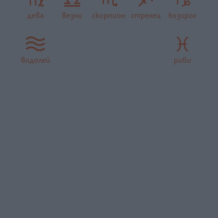
дева
везни
скорпион
стрелец
козирог
водолей
риби