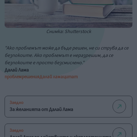
Снимка: Shutterstock
"Ако проблемът може да бъде решен, не си струва да се
безпокоите. Ако проблемът е неразрешим, да се
безпокоите е просто безсмислено."
Далай Лама
проблем
решения
Далай лама
цитат
Заедно
За желанията от Далай Лама
Заедно