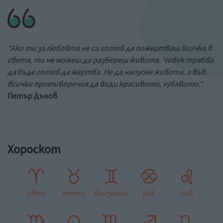
"Ако ти за любовта не си готов да пожертваш всичко в
света, ти не можеш да разбереш живота. Човек трябва
да бъде готов да жертва. Не да напусне живота, а във
всички противоречия да види красивото, хубавото."
Петър Дънов
Хороскот
овен
телец
близнаци
рак
лъв