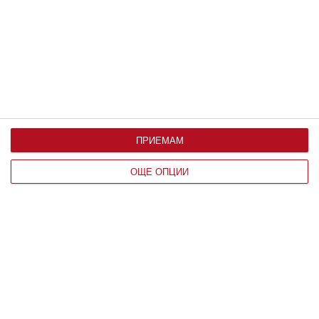
с любовта на живота му
Актьорът разказа как комично са се запознали
07 август 2026 г.
ПРИЕМАМ
ОЩЕ ОПЦИИ
Здраве
Как правилно да лекуваме хремата