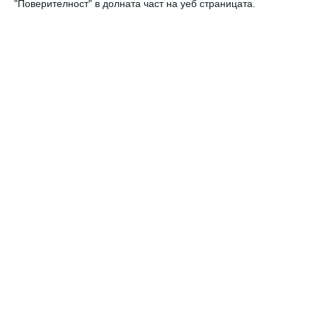
"Поверителност" в долната част на уеб страницата.
Калкулатори
Календар на бременността
Календар на бебето по месеци
Калкулатор на овулация и термин